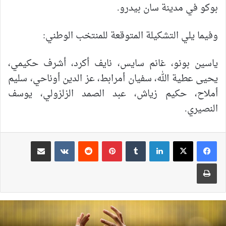
بوكو في مدينة سان بيدرو.
وفيما يلي التشكيلة المتوقعة للمنتخب الوطني:
ياسين بونو، غانم سايس، نايف أكرد، أشرف حكيمي،
يحيى عطية الله، سفيان أمرابط، عز الدين أوناحي، سليم
أملاح، حكيم زياش، عبد الصمد الزلزولي، يوسف
النصيري.
لينكدإن
بينتيريست
مشاركة عبر البريد
طباعة