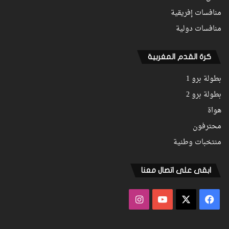
منافسات إفريقية
منافسات دولية
كرة القدم المغربية
بطولة برو 1
بطولة برو 2
هواة
محترفون
منتخبات وطنية
ابقى على اتصال معنا
فيسبوك
‫X
‫YouTube
انستقرام