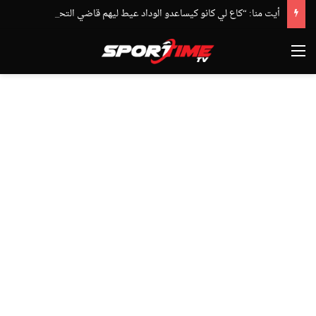
أيت منا: “كاع لي كانو كيساعدو الوداد عيط ليهم قاضي التحقيق.. دابا حتى شي واحد ما بقا باغي يعاون”
القائمة