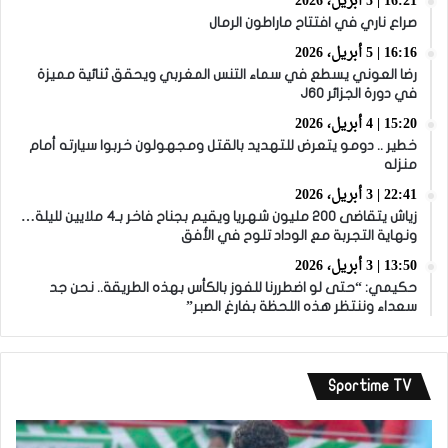
16:21 | 5 أبريل، 2026
صراع ناري في افتتاح ماراطون الرمال
16:16 | 5 أبريل، 2026
رضا العوني يسطع في سماء التنس المغربي ويحقق ثنائية مميزة
في دورة الجزائر J60
15:20 | 4 أبريل، 2026
خطير .. دومو يتعرض للتهديد بالقتل ومجهولون خربوا سيارته أمام
منزله
22:41 | 3 أبريل، 2026
زياش يتقاضى 200 مليون شهريا ويقيم بجناح فاخر بـ4 ملايين لليلة…
ونهاية التجربة مع الوداد تلوح في الأفق
13:50 | 3 أبريل، 2026
حكيمي: “حتى لو اضطررنا للفوز بالكأس بهذه الطريقة.. نحن جد
سعداء وننتظر هذه اللحظة بفارغ الصبر”
Sportime TV