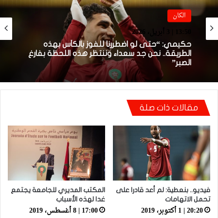
الكان
الكان
13:50 | 3 أبريل، 2026
13:39 | 3 أبريل، 2026
حكيمي: “حتى لو اضطررنا للفوز بالكأس بهذه
كوليبالي: بونو قال لي “ما بقيتيش بطل إفريقيا”..
الطريقة.. نحن جد سعداء وننتظر هذه اللحظة بفارغ
وصدمة بعد إعلان سحب اللقب من السنغال
الصبر”
مقالات ذات صلة
فيديو.. بنعطية: لم أعد قادرا على
المكتب المديري للجامعة يجتمع
تحمل الاتهامات
غدا لهذه الأسباب
20:20 | 1 أكتوبر، 2019
17:00 | 8 أغسطس، 2019