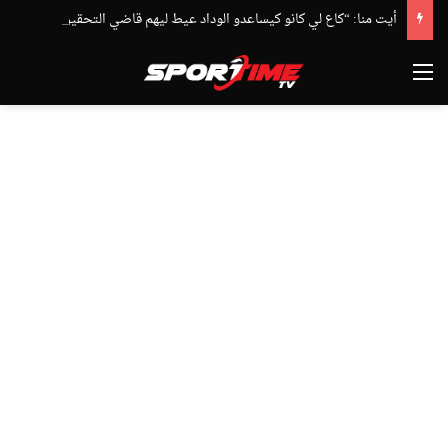
أيت منا: “كاع لي كانو كيساعدو الوداد عيط ليهم قاضي التحقيق.. دابا حتى شي واحد ما بقا باغي يعاون”
القائمة