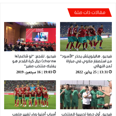
فيديو.. الطالبي: قدمنا مباراة ثانية جيدة وإن شاء
مقالات ذات صلة
الله غادي نكونوا واجدين في المونديال
فيديو.. هاليلوزيتش يحذر “الأسود”
فيديو.. لقجع: “لو شاغم(le
من استصغار ملاوي في مباراة
charme) ديال كرة القدم هو
ثمن النهائي
يغلبك منتخب صغير”
13:31 | 25 يناير، 2022
19:03 | 16 سبتمبر، 2019
فيديو.. أول حصة تدريبية للمنتخب
أسباب أمنية وراء تغيير ملعب