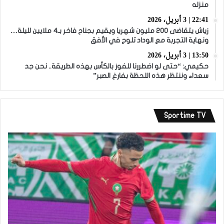
منزله
22:41 | 3 أبريل، 2026
زياش يتقاضى 200 مليون شهريا ويقيم بجناح فاخر بـ4 ملايين لليلة…
ونهاية التجربة مع الوداد تلوح في الأفق
13:50 | 3 أبريل، 2026
حكيمي: “حتى لو اضطررنا للفوز بالكأس بهذه الطريقة.. نحن جد
سعداء وننتظر هذه اللحظة بفارغ الصبر”
Sportime TV