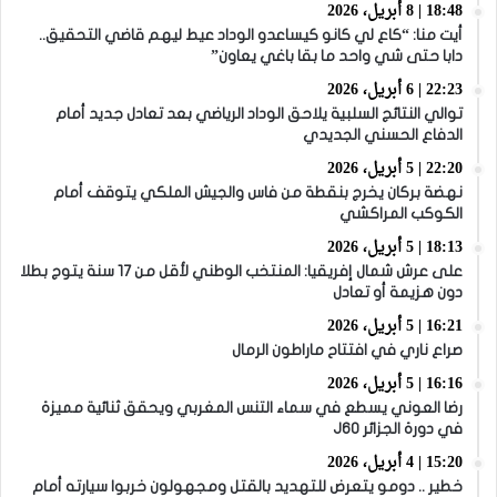
18:48 | 8 أبريل، 2026
أيت منا: “كاع لي كانو كيساعدو الوداد عيط ليهم قاضي التحقيق..
دابا حتى شي واحد ما بقا باغي يعاون”
22:23 | 6 أبريل، 2026
توالي النتائج السلبية يلاحق الوداد الرياضي بعد تعادل جديد أمام
الدفاع الحسني الجديدي
22:20 | 5 أبريل، 2026
نهضة بركان يخرج بنقطة من فاس والجيش الملكي يتوقف أمام
الكوكب المراكشي
18:13 | 5 أبريل، 2026
على عرش شمال إفريقيا: المنتخب الوطني لأقل من 17 سنة يتوج بطلا
دون هزيمة أو تعادل
16:21 | 5 أبريل، 2026
صراع ناري في افتتاح ماراطون الرمال
16:16 | 5 أبريل، 2026
رضا العوني يسطع في سماء التنس المغربي ويحقق ثنائية مميزة
في دورة الجزائر J60
15:20 | 4 أبريل، 2026
خطير .. دومو يتعرض للتهديد بالقتل ومجهولون خربوا سيارته أمام