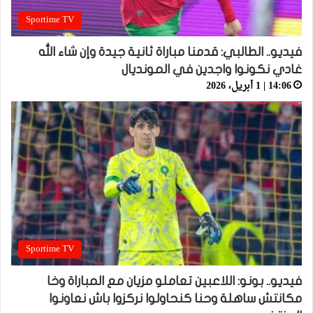
Sportime TV
فيديو.. الطالبي: قدمنا مباراة ثانية جيدة وإن شاء الله
غادي نكونوا واجدين في المونديال
14:06 | 1 أبريل، 2026
Sportime TV
فيديو.. بونو: اللاعبين تعاملو مزيان مع المباراة وخا
مكانتش ساهلة وحنا كنحاولوا نركزوا باش نعاونوا