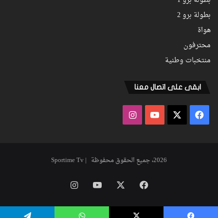
بطولة برو 1
بطولة برو 2
هواة
محترفون
منتخبات وطنية
ابقى على اتصال معنا
فيسبوك
‫X
‫YouTube
انستقرام
2026، جميع الحقوق محفوظة | Sportime Tv
فيسبوك
‫X
‫YouTube
انستقرام