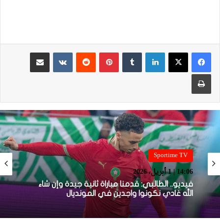
لينكدإن
بينتيريست
مشاركة عبر البريد
طباعة
Sportime TV
Sportime TV
14:05 | 1 أبريل، 2026
14:06 | 1 أبريل، 2026
فيديو.. بونو: اللاعبين تعاملو مزيان مع المباراة وخا
مكانتش ساهلة وحنا كنحاولوا نركزوا باش نعاونوا
المنتخب