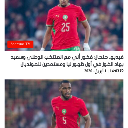
Sportime TV
فيديو.. حلحال: فخور أني مع المنتخب الوطني وسعيد
بهاد الفوز في أول ظهور ليا ومستعدين للمونديال
14:03 | 1 أبريل، 2026