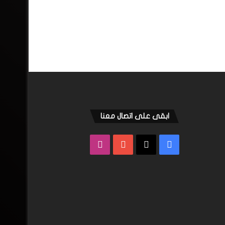
ابقى على اتصال معنا
فيسبوك
‫X
‫YouTube
انستقرام