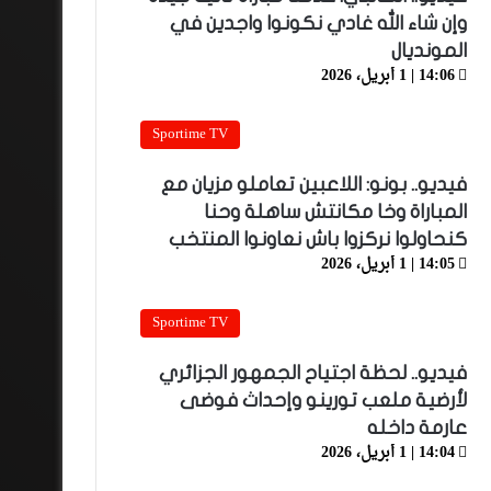
وإن شاء الله غادي نكونوا واجدين في
المونديال
14:06 | 1 أبريل، 2026
Sportime TV
فيديو.. بونو: اللاعبين تعاملو مزيان مع
المباراة وخا مكانتش ساهلة وحنا
كنحاولوا نركزوا باش نعاونوا المنتخب
14:05 | 1 أبريل، 2026
Sportime TV
فيديو.. لحظة اجتياح الجمهور الجزائري
لأرضية ملعب تورينو وإحداث فوضى
عارمة داخله
14:04 | 1 أبريل، 2026