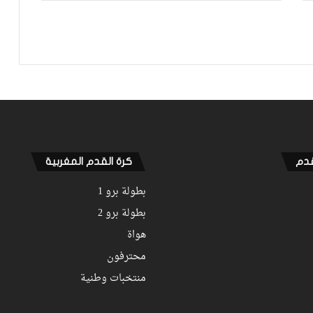
نركزوا باش نعاونوا المنتخب
فيديو.. حلحال: فخور أني مع المنتخب
الوطني وسعيد بهاد الفوز في أول ظهور
ليا ومستعدين للمونديال
فيديو.. عيسى: كنخدمو في التيران وعندنا
ثقة في بعضياتنا وفي المنتخب وتحقيق
أول فوز مع المدرب الجديد مزيان
قدم
كرة القدم المغربية
بطولة برو 1
بطولة برو 2
هواة
محترفون
منتخبات وطنية