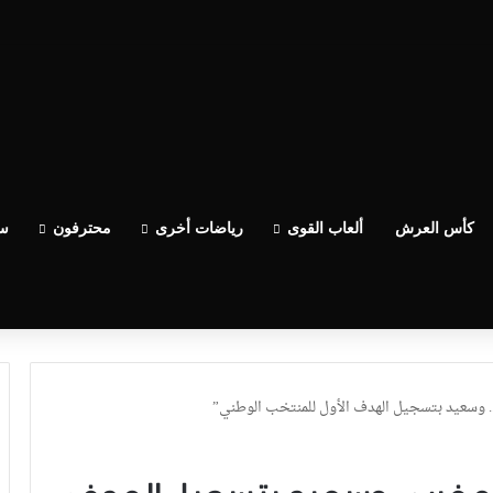
ساعدو الوداد عيط ليهم قاضي التحقيق.. دابا حتى شي واحد ما بقا باغي يعاون”
كأس العرش
ألعاب القوى
رياضات أخرى
محترفون
سب
.. وسعيد بتسجيل الهدف الأول للمنتخب الوطني”