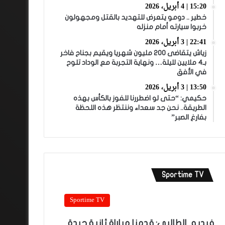
15:20 | 4 أبريل، 2026
خطير .. دومو يتعرض للتهديد بالقتل ومجهولون
خربوا سيارته أمام منزله
22:41 | 3 أبريل، 2026
زياش يتقاضى 200 مليون شهريا ويقيم بجناح فاخر
بـ4 ملايين لليلة… ونهاية التجربة مع الوداد تلوح
في الأفق
13:50 | 3 أبريل، 2026
حكيمي: “حتى لو اضطررنا للفوز بالكأس بهذه
الطريقة.. نحن جد سعداء وننتظر هذه اللحظة
بفارغ الصبر”
Sportime TV
Sportime TV
فيديو.. الطالبي: قدمنا مباراة ثانية جيدة