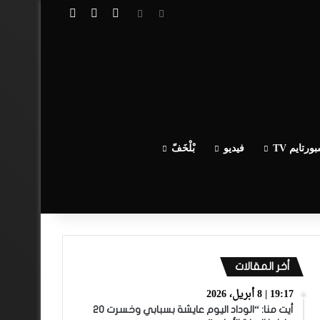
تسجيل الدخول
مقال عشوائي
إضافة عمود جا
ورتايم TV
فيديو
بْلْخَفّ
أخر المقالات
19:17 | 8 أبريل، 2026
أيت منا: “الوداد اليوم عايشة بسبابي وخسرت 20