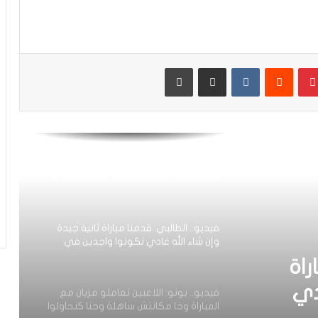
التشكيلة الرسمية للمنتخب الوطني أمام
البراغواي
بينتيريست
مشاركة عبر البريد
طباعة
فيديو.. عدنان البوجوفي: عندنا أحسن
مجموعة وطاقم تقني جيد والحمد لله
سجلت وكنت رجل المباراة
على عرش شمال إفريقيا: المنتخب الوطني
لأقل من 17 سنة يتوج بطلا دون هزيمة أو
تعادل
فيديو.. الطالبي: قدمنا مباراة ثانية جيدة
وإن شاء الله غادي نكونوا واجدين في
المونديال
راة
دي
فيديو.. بونو: اللاعبين تعاملو مزيان مع
المباراة وخا مكانتش ساهلة وحنا كنحاولوا