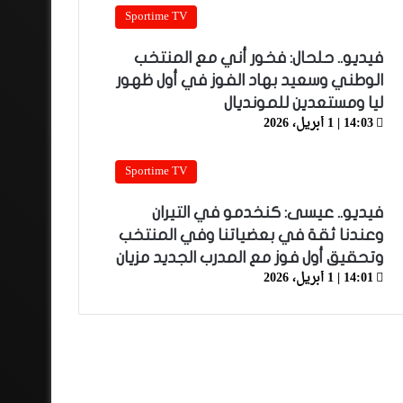
Sportime TV
فيديو.. حلحال: فخور أني مع المنتخب
الوطني وسعيد بهاد الفوز في أول ظهور
ليا ومستعدين للمونديال
14:03 | 1 أبريل، 2026
Sportime TV
فيديو.. عيسى: كنخدمو في التيران
وعندنا ثقة في بعضياتنا وفي المنتخب
وتحقيق أول فوز مع المدرب الجديد مزيان
14:01 | 1 أبريل، 2026