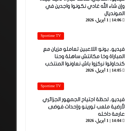
وإن شاء الله غادي نكونوا واجدين في
المونديال
14:06 | 1 أبريل، 2026
Sportime TV
فيديو.. بونو: اللاعبين تعاملو مزيان مع
المباراة وخا مكانتش ساهلة وحنا
كنحاولوا نركزوا باش نعاونوا المنتخب
14:05 | 1 أبريل، 2026
Sportime TV
فيديو.. لحظة اجتياح الجمهور الجزائري
لأرضية ملعب تورينو وإحداث فوضى
عارمة داخله
14:04 | 1 أبريل، 2026