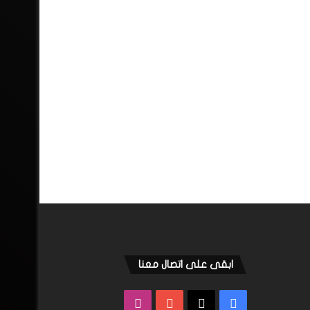
ابقى على اتصال معنا
فيسبوك
‫X
‫YouTube
انستقرام