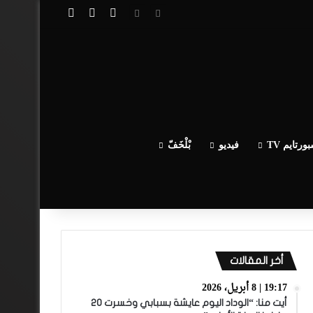
تسجيل الدخول
مقال عشوائي
إضافة عمود جا
ورتايم TV
فيديو
بْلْخَفّ
أخر المقالات
19:17 | 8 أبريل، 2026
أيت منا: “الوداد اليوم عايشة بسبابي وخسرت 20