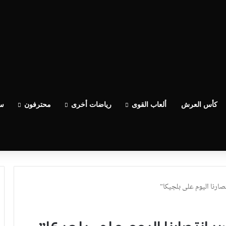
ساعدو الوداد عيط ليهم قاضي التحقيق.. دابا حتى شي واحد ما بقا باغي يعاون”
كأس العرش
ألعاب القوى
رياضات أخرى
محترفون
سب
ارنا اليوم على بلجيكا”