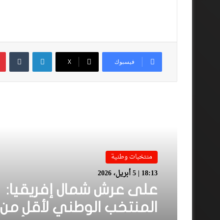
لينكدإن
فيسبوك
‫X
أقرأ المزيد
منتخبات وطنية
18:13 | 5 أبريل، 2026
على عرش شمال إفريقيا: