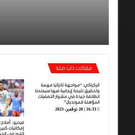
يتوج بطلا دون هزيمة أو تع
مقالات ذات صلة
الركراكي: “مواجهة تانزانيا مهمة
وتحقيق نتيجة إيجابية فيها سيمنحنا
انطلاقة جيدة في مشوار التصفيات
المؤهلة للمونديال”
16:33 | 20 نوفمبر، 2023
فيديو.. أملاح
إمكانيات كبيرة
الفوز في الم