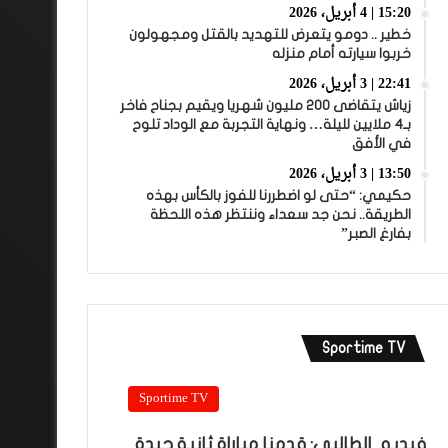
15:20 | 4 أبريل، 2026
خطير .. دومو يتعرض للتهديد بالقتل ومجهولون
خربوا سيارته أمام منزله
22:41 | 3 أبريل، 2026
زياش يتقاضى 200 مليون شهريا ويقيم بجناح فاخر
بـ4 ملايين لليلة… ونهاية التجربة مع الوداد تلوح
في الأفق
13:50 | 3 أبريل، 2026
حكيمي: “حتى لو اضطررنا للفوز بالكأس بهذه
الطريقة.. نحن جد سعداء وننتظر هذه اللحظة
بفارغ الصبر”
Sportime TV
Sportime TV
فيديو.. الطالبي: قدمنا مباراة ثانية جيدة