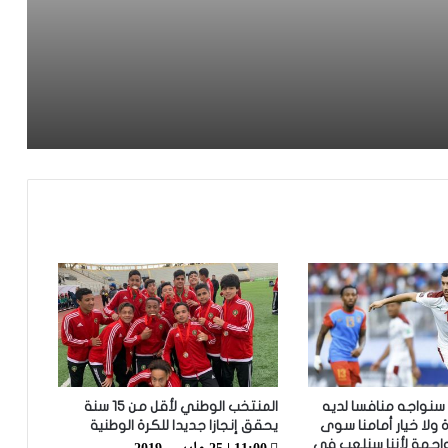
ادل
ماتفاكش بقا كيسلم على اللاعبين من
بعيد
فيديو.. سينغالي يسأل وهبي عن الكان
والأخير يرد: “مامسالينش عندنا مونديال
كنوجدو ليه والباقي الجامعة قادة به”
الأسود ينتفضون في شوط المدربين
ويحسمون مواجهة الباراغواي بثنائية
الخنوس والعيناوي
التشكيلة الرسمية للمنتخب الوطني أمام
البراغواي
فيديو.. عدنان البوجوفي: عندنا أحسن
مجموعة وطاقم تقني جيد والحمد لله
سجلت وكنت رجل المباراة
: سنواجه منافسا لديه
المنتخب الوطني لأقل من 15 سنة
 ولا خيار أمامنا سوى
يحقق إنجازا جديدا للكرة الوطنية
واجهة لأننا سنلعب في