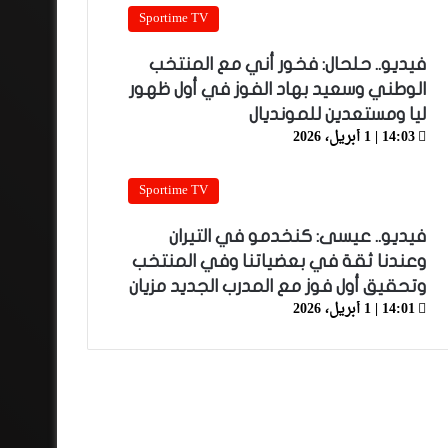
Sportime TV
فيديو.. حلحال: فخور أني مع المنتخب
الوطني وسعيد بهاد الفوز في أول ظهور
ليا ومستعدين للمونديال
14:03 | 1 أبريل، 2026
Sportime TV
فيديو.. عيسى: كنخدمو في التيران
وعندنا ثقة في بعضياتنا وفي المنتخب
وتحقيق أول فوز مع المدرب الجديد مزيان
14:01 | 1 أبريل، 2026