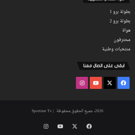
بطولة برو 1
بطولة برو 2
هواة
محترفون
منتخبات وطنية
ابقى على اتصال معنا
فيسبوك
‫X
‫YouTube
انستقرام
2026، جميع الحقوق محفوظة | Sportime Tv
فيسبوك
‫X
‫YouTube
انستقرام