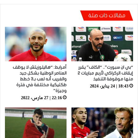
فيديو.. الطالبي: قدمنا مباراة ثانية جيدة وإن شاء
مقالات ذات صلة
الله غادي نكونوا واجدين في المونديال
“بي ان سبورت”.. “الكاف” يقرر
أمرابط: “هاليلوزيتش لا يوظف
إيقاف الركراكي لأربع مباريات 2
العناصر الوطنية بشكل جيد
منها موقوفة التنفيذ
والغريب أنه لعب بـ3 خطط
18:43 | 24 يناير، 2024
طكتيكية مختلفة في فترة
وجيزة”
22:16 | 27 مارس، 2022