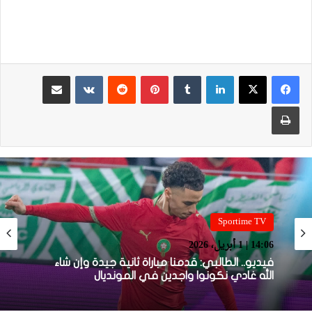
لينكدإن
بينتيريست
مشاركة عبر البريد
طباعة
Sportime TV
Sportime TV
14:05 | 1 أبريل، 2026
14:06 | 1 أبريل، 2026
فيديو.. بونو: اللاعبين تعاملو مزيان مع المباراة وخا
مكانتش ساهلة وحنا كنحاولوا نركزوا باش نعاونوا
المنتخب