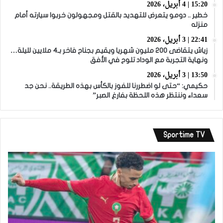
15:20 | 4 أبريل، 2026
خطير .. دومو يتعرض للتهديد بالقتل ومجهولون خربوا سيارته أمام
منزله
22:41 | 3 أبريل، 2026
زياش يتقاضى 200 مليون شهريا ويقيم بجناح فاخر بـ4 ملايين لليلة…
ونهاية التجربة مع الوداد تلوح في الأفق
13:50 | 3 أبريل، 2026
حكيمي: “حتى لو اضطررنا للفوز بالكأس بهذه الطريقة.. نحن جد
سعداء وننتظر هذه اللحظة بفارغ الصبر”
Sportime TV