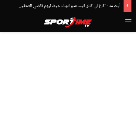
أيت منا: “كاع لي كانو كيساعدو الوداد عيط ليهم قاضي التحقيق.. دابا حتى شي واحد ما بقا باغي يعاون”
القائمة