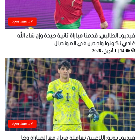
Sportime TV
فيديو.. الطالبي: قدمنا مباراة ثانية جيدة وإن شاء الله
غادي نكونوا واجدين في المونديال
14:06 | 1 أبريل، 2026
Sportime TV
فيديو.. بونو: اللاعبين تعاملو مزيان مع المباراة وخا