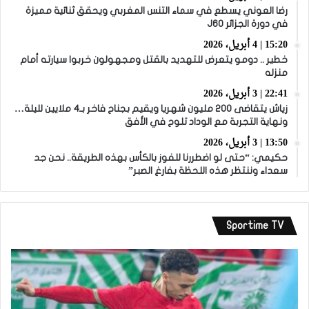
رضا العوني يسطع في سماء التنس المغربي ويحقق ثنائية مميزة
في دورة الجزائر J60
15:20 | 4 أبريل، 2026
خطير .. دومو يتعرض للتهديد بالقتل ومجهولون خربوا سيارته أمام
منزله
22:41 | 3 أبريل، 2026
زياش يتقاضى 200 مليون شهريا ويقيم بجناح فاخر بـ4 ملايين لليلة…
ونهاية التجربة مع الوداد تلوح في الأفق
13:50 | 3 أبريل، 2026
حكيمي: “حتى لو اضطررنا للفوز بالكأس بهذه الطريقة.. نحن جد
سعداء وننتظر هذه اللحظة بفارغ الصبر”
Sportime TV