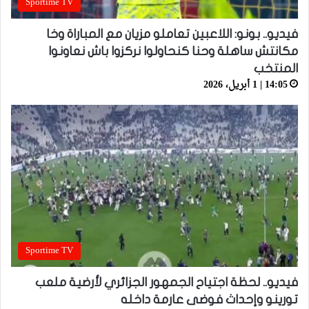
Sportime TV
فيديو.. بونو: اللاعبين تعاملو مزيان مع المباراة وخا
مكانتش ساهلة وحنا كنحاولوا نركزوا باش نعاونوا
المنتخب
14:05 | 1 أبريل، 2026
Sportime TV
فيديو.. لحظة اجتياح الجمهور الجزائري لأرضية ملعب
تورينو وإحداث فوضى عارمة داخله