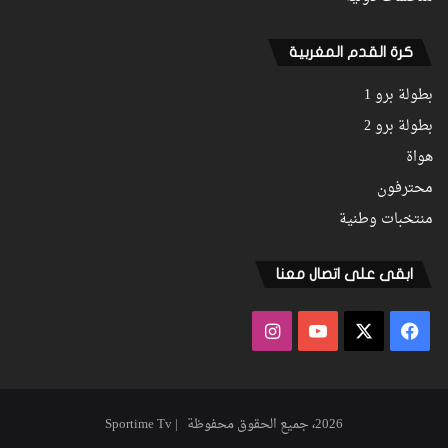
كرة القدم المغربية
بطولة برو 1
بطولة برو 2
هواة
محترفون
منتخبات وطنية
ابقى على اتصال معنا
فيسبوك
‫X
‫YouTube
انستقرام
2026، جميع الحقوق محفوظة | Sportime Tv