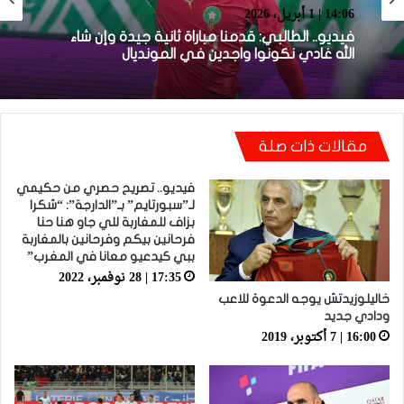
Sportime TV
14:05 | 1 أبريل، 2026
14:06 | 1 أبريل، 2026
فيديو.. بونو: اللاعبين تعاملو مزيان مع المباراة وخا
مكانتش ساهلة وحنا كنحاولوا نركزوا باش نعاونوا
المنتخب
فيديو.. الطالبي: قدمنا مباراة ثانية جيدة وإن شاء
مقالات ذات صلة
الله غادي نكونوا واجدين في المونديال
فيديو.. تصريح حصري من حكيمي
لـ”سبورتايم” بـ”الدارجة”: “شكرا
بزاف للمغاربة للي جاو هنا حنا
فرحانين بيكم وفرحانين بالمغاربة
ببي كيدعيو معانا في المغرب”
17:35 | 28 نوفمبر، 2022
خاليلوزيدتش يوجه الدعوة للاعب
ودادي جديد
16:00 | 7 أكتوبر، 2019