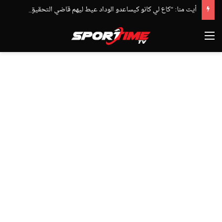
أيت منا: “كاع لي كانو كيساعدو الوداد عيط ليهم قاضي التحقيق.. دابا حتى شي واحد ما بقا باغي يعاون”
القائمة