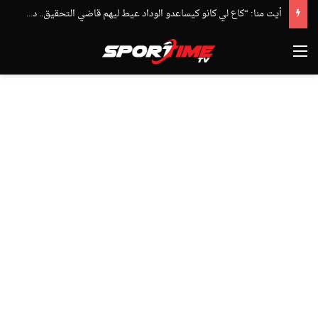
أيت منا: “كاع لي كانو كيساعدو الوداد عيط ليهم قاضي التحقيق.. دابا حتى شي واحد ما بقا باغي يعاون”
القائمة