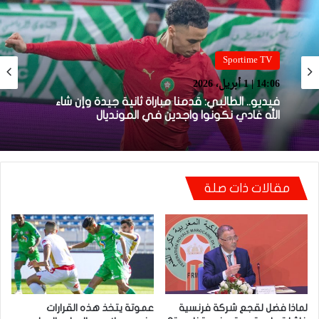
Sportime TV
14:05 | 1 أبريل، 2026
Sportime TV
فيديو.. بونو: اللاعبين تعاملو مزيان مع المباراة وخا
14:06 | 1 أبريل، 2026
مكانتش ساهلة وحنا كنحاولوا نركزوا باش نعاونوا
المنتخب
مقالات ذات صلة
فيديو.. الطالبي: قدمنا مباراة ثانية جيدة وإن شاء
الله غادي نكونوا واجدين في المونديال
لماذا فضل لقجع شركة فرنسية
عموتة يتخذ هذه القرارات