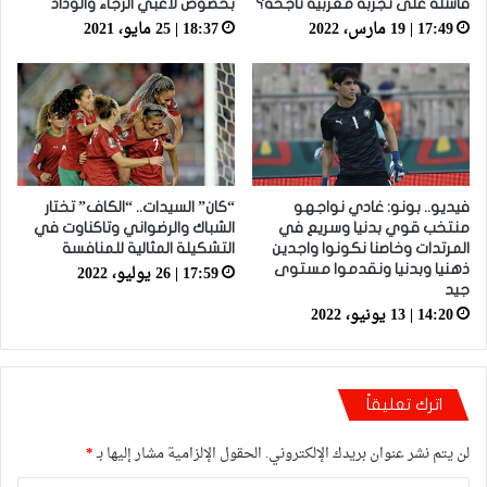
فاشلة على تجربة مغربية ناجحة؟
بخصوص لاعبي الرجاء والوداد
17:49 | 19 مارس، 2022
18:37 | 25 مايو، 2021
فيديو.. بونو: غادي نواجهو
“كان” السيدات.. “الكاف” تختار
منتخب قوي بدنيا وسريع في
الشباك والرضواني وتاكناوت في
المرتدات وخاصنا نكونوا واجدين
التشكيلة المثالية للمنافسة
17:59 | 26 يوليو، 2022
ذهنيا وبدنيا ونقدموا مستوى
جيد
14:20 | 13 يونيو، 2022
اترك تعليقاً
لن يتم نشر عنوان بريدك الإلكتروني.
الحقول الإلزامية مشار إليها بـ
*