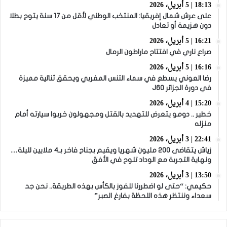
18:13 | 5 أبريل، 2026
على عرش شمال إفريقيا: المنتخب الوطني لأقل من 17 سنة يتوج بطلا
دون هزيمة أو تعادل
16:21 | 5 أبريل، 2026
صراع ناري في افتتاح ماراطون الرمال
16:16 | 5 أبريل، 2026
رضا العوني يسطع في سماء التنس المغربي ويحقق ثنائية مميزة
في دورة الجزائر J60
15:20 | 4 أبريل، 2026
خطير .. دومو يتعرض للتهديد بالقتل ومجهولون خربوا سيارته أمام
منزله
22:41 | 3 أبريل، 2026
زياش يتقاضى 200 مليون شهريا ويقيم بجناح فاخر بـ4 ملايين لليلة…
ونهاية التجربة مع الوداد تلوح في الأفق
13:50 | 3 أبريل، 2026
حكيمي: “حتى لو اضطررنا للفوز بالكأس بهذه الطريقة.. نحن جد
سعداء وننتظر هذه اللحظة بفارغ الصبر”