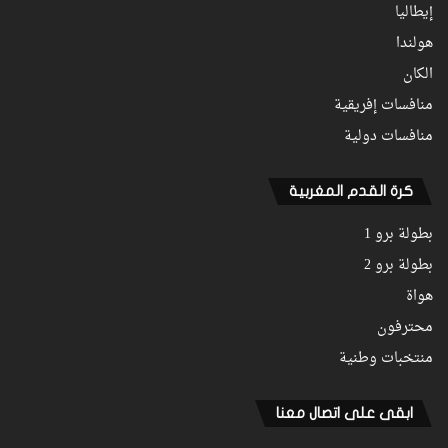
إيطاليا
هولندا
الكان
منافسات إفريقية
منافسات دولية
كرة القدم المغربية
بطولة برو 1
بطولة برو 2
هواة
محترفون
منتخبات وطنية
ابقى على اتصال معنا