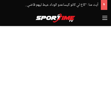
أيت منا: “كاع لي كانو كيساعدو الوداد عيط ليهم قاضي التحقيق.. دابا حتى شي واحد ما بقا باغي يعاون”
القائمة