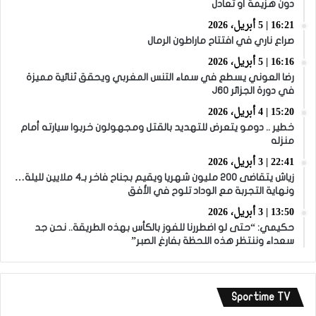
دون هزيمة أو تعادل
16:21 | 5 أبريل، 2026
صراع ناري في افتتاح ماراطون الرمال
16:16 | 5 أبريل، 2026
رضا العوني يسطع في سماء التنس المغربي ويحقق ثنائية مميزة
في دورة الجزائر J60
15:20 | 4 أبريل، 2026
خطير .. دومو يتعرض للتهديد بالقتل ومجهولون خربوا سيارته أمام
منزله
22:41 | 3 أبريل، 2026
زياش يتقاضى 200 مليون شهريا ويقيم بجناح فاخر بـ4 ملايين لليلة…
ونهاية التجربة مع الوداد تلوح في الأفق
13:50 | 3 أبريل، 2026
حكيمي: “حتى لو اضطررنا للفوز بالكأس بهذه الطريقة.. نحن جد
سعداء وننتظر هذه اللحظة بفارغ الصبر”
Sportime TV