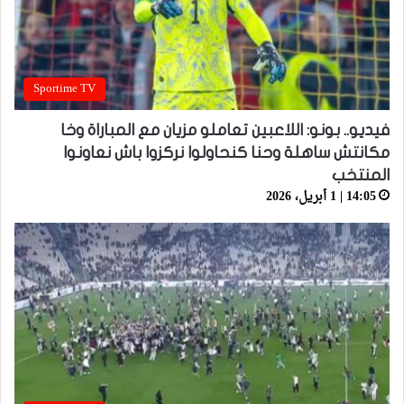
Sportime TV
فيديو.. بونو: اللاعبين تعاملو مزيان مع المباراة وخا
مكانتش ساهلة وحنا كنحاولوا نركزوا باش نعاونوا
المنتخب
14:05 | 1 أبريل، 2026