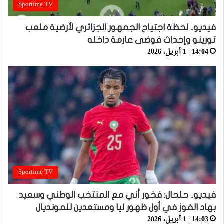
Sportime TV
فيديو.. لحظة اجتياح الجمهور الجزائري لأرضية ملعب
تورينو وإحداث فوضى عارمة داخله
14:04 | 1 أبريل، 2026
Sportime TV
فيديو.. حلحال: فخور أني مع المنتخب الوطني وسعيد
بهاد الفوز في أول ظهور ليا ومستعدين للمونديال
14:03 | 1 أبريل، 2026