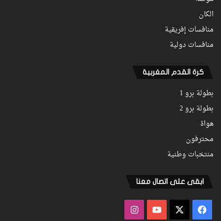
الكان
منافسات إفريقية
منافسات دولية
كرة القدم المغربية
بطولة برو 1
بطولة برو 2
هواة
محترفون
منتخبات وطنية
ابقى على اتصال معنا
فيسبوك
‫X
‫YouTube
انستقرام