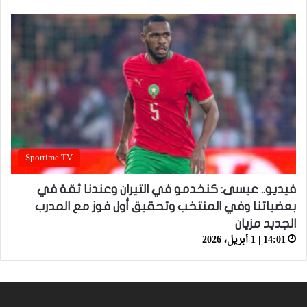
Sportime TV
فيديو.. عيسى: كنخدمو في التيران وعندنا ثقة في
بعضياتنا وفي المنتخب وتحقيق أول فوز مع المدرب
الجديد مزيان
14:01 | 1 أبريل، 2026