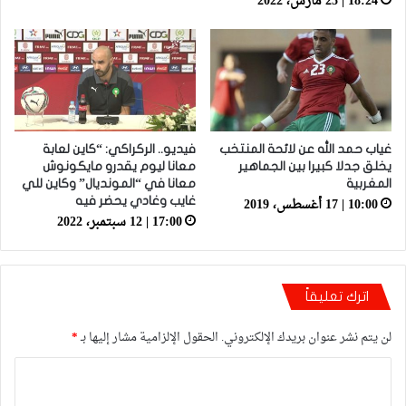
18:24 | 25 مارس، 2022
غياب حمد الله عن لائحة المنتخب
فيديو.. الركراكي: “كاين لعابة
يخلق جدلا كبيرا بين الجماهير
معانا ليوم يقدرو مايكونوش
المغربية
معانا في “المونديال” وكاين للي
10:00 | 17 أغسطس، 2019
غايب وغادي يحضر فيه
17:00 | 12 سبتمبر، 2022
اترك تعليقاً
لن يتم نشر عنوان بريدك الإلكتروني.
الحقول الإلزامية مشار إليها بـ
*
ا
ل