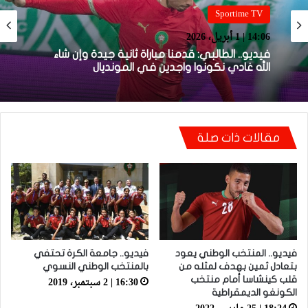
Sportime TV
Sportime TV
14:05 | 1 أبريل، 2026
14:06 | 1 أبريل، 2026
فيديو.. بونو: اللاعبين تعاملو مزيان مع المباراة وخا
مكانتش ساهلة وحنا كنحاولوا نركزوا باش نعاونوا
المنتخب
فيديو.. الطالبي: قدمنا مباراة ثانية جيدة وإن شاء
الله غادي نكونوا واجدين في المونديال
مقالات ذات صلة
فيديو.. المنتخب الوطني يعود
فيديو.. جامعة الكرة تحتفي
بتعادل ثمين بهدف لمثله من
بالمنتخب الوطني النسوي
16:30 | 2 سبتمبر، 2019
قلب كينشاسا أمام منتخب
الكونغو الديمقراطية