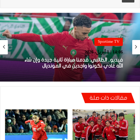
Sportime TV
Sportime TV
14:05 | 1 أبريل، 2026
14:06 | 1 أبريل، 2026
فيديو.. بونو: اللاعبين تعاملو مزيان مع المباراة وخا
مكانتش ساهلة وحنا كنحاولوا نركزوا باش نعاونوا
المنتخب
فيديو.. الطالبي: قدمنا مباراة ثانية جيدة وإن شاء
الله غادي نكونوا واجدين في المونديال
مقالات ذات صلة