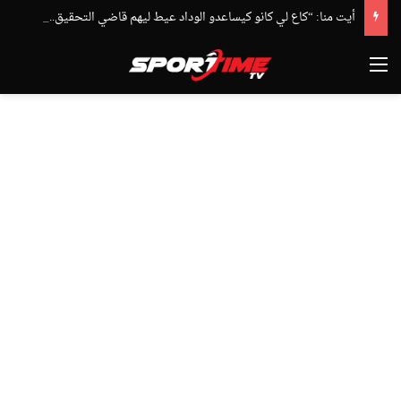
أيت منا: “كاع لي كانو كيساعدو الوداد عيط ليهم قاضي التحقيق.. دابا حتى شي واحد ما بقا باغي يعاون”
القائمة