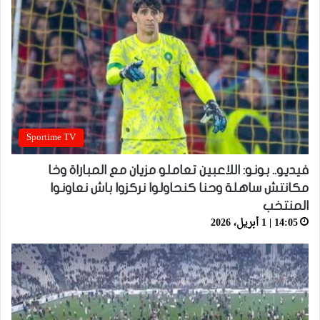
Sportime TV
فيديو.. بونو: اللاعبين تعاملو مزيان مع المباراة وخا
مكانتش ساهلة وحنا كنحاولوا نركزوا باش نعاونوا
المنتخب
14:05 | 1 أبريل، 2026