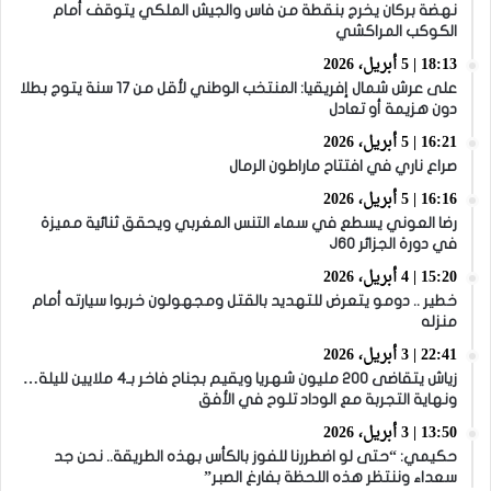
نهضة بركان يخرج بنقطة من فاس والجيش الملكي يتوقف أمام
الكوكب المراكشي
18:13 | 5 أبريل، 2026
على عرش شمال إفريقيا: المنتخب الوطني لأقل من 17 سنة يتوج بطلا
دون هزيمة أو تعادل
16:21 | 5 أبريل، 2026
صراع ناري في افتتاح ماراطون الرمال
16:16 | 5 أبريل، 2026
رضا العوني يسطع في سماء التنس المغربي ويحقق ثنائية مميزة
في دورة الجزائر J60
15:20 | 4 أبريل، 2026
خطير .. دومو يتعرض للتهديد بالقتل ومجهولون خربوا سيارته أمام
منزله
22:41 | 3 أبريل، 2026
زياش يتقاضى 200 مليون شهريا ويقيم بجناح فاخر بـ4 ملايين لليلة…
ونهاية التجربة مع الوداد تلوح في الأفق
13:50 | 3 أبريل، 2026
حكيمي: “حتى لو اضطررنا للفوز بالكأس بهذه الطريقة.. نحن جد
سعداء وننتظر هذه اللحظة بفارغ الصبر”