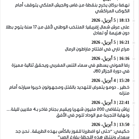
نهضة بركان يخرج بنقطة من فاس والجيش الملكي يتوقف أمام
الكوكب المراكشي
18:13 | 5 أبريل، 2026
على عرش شمال إفريقيا: المنتخب الوطني لأقل من 17 سنة يتوج بطلا
دون هزيمة أو تعادل
16:21 | 5 أبريل، 2026
صراع ناري في افتتاح ماراطون الرمال
16:16 | 5 أبريل، 2026
رضا العوني يسطع في سماء التنس المغربي ويحقق ثنائية مميزة
في دورة الجزائر J60
15:20 | 4 أبريل، 2026
خطير .. دومو يتعرض للتهديد بالقتل ومجهولون خربوا سيارته أمام
منزله
22:41 | 3 أبريل، 2026
زياش يتقاضى 200 مليون شهريا ويقيم بجناح فاخر بـ4 ملايين لليلة…
ونهاية التجربة مع الوداد تلوح في الأفق
13:50 | 3 أبريل، 2026
حكيمي: “حتى لو اضطررنا للفوز بالكأس بهذه الطريقة.. نحن جد
سعداء وننتظر هذه اللحظة بفارغ الصبر”