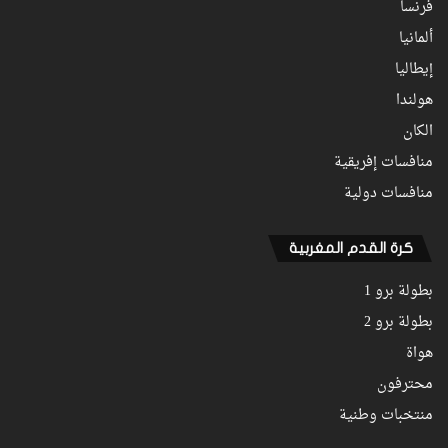
فرنسا
ألمانيا
إيطاليا
هولندا
الكان
منافسات إفريقية
منافسات دولية
كرة القدم المغربية
بطولة برو 1
بطولة برو 2
هواة
محترفون
منتخبات وطنية