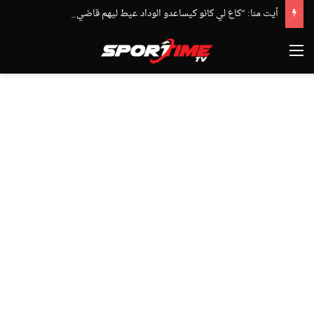
أيت منا: “كاع لي كانو كيساعدو الوداد عيط ليهم قاضي التحقيق.. دابا حتى شي واحد ما بقا باغي يعاون”
القائمة