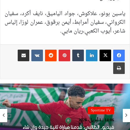
ياسين
بونو،
علاكوش،
جواد
الياميق،
نايف
أكرد،
سفيان
الكرواني،
سفيان
أمرابط،
أيمن
برقوق،
عمران
لوزا،
إلياس
شاعر،
أيوب
الكعبي،
ريان
مايي
.
لينكدإن
بينتيريست
مشاركة عبر البريد
طباعة
Sportime TV
Sportime TV
14:05 | 1 أبريل، 2026
14:06 | 1 أبريل، 2026