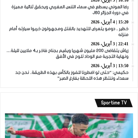
16:16 | 5 أبريل، 2026
رضا العوني يسطع في سماء التنس المغربي ويحقق ثنائية مميزة
في دورة الجزائر J60
15:20 | 4 أبريل، 2026
خطير .. دومو يتعرض للتهديد بالقتل ومجهولون خربوا سيارته أمام
منزله
22:41 | 3 أبريل، 2026
زياش يتقاضى 200 مليون شهريا ويقيم بجناح فاخر بـ4 ملايين لليلة…
ونهاية التجربة مع الوداد تلوح في الأفق
13:50 | 3 أبريل، 2026
حكيمي: “حتى لو اضطررنا للفوز بالكأس بهذه الطريقة.. نحن جد
سعداء وننتظر هذه اللحظة بفارغ الصبر”
Sportime TV