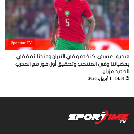
Sportime TV
فيديو.. عيسى: كنخدمو في التيران وعندنا ثقة في
بعضياتنا وفي المنتخب وتحقيق أول فوز مع المدرب
الجديد مزيان
14:01 | 1 أبريل، 2026