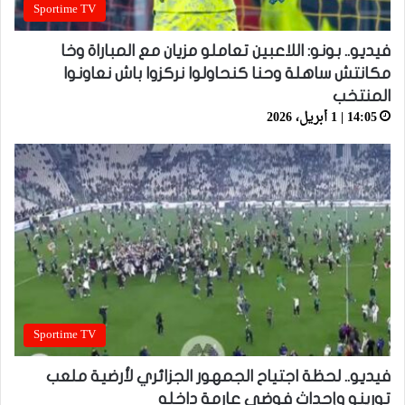
Sportime TV
فيديو.. بونو: اللاعبين تعاملو مزيان مع المباراة وخا
مكانتش ساهلة وحنا كنحاولوا نركزوا باش نعاونوا
المنتخب
14:05 | 1 أبريل، 2026
Sportime TV
فيديو.. لحظة اجتياح الجمهور الجزائري لأرضية ملعب
تورينو وإحداث فوضى عارمة داخله