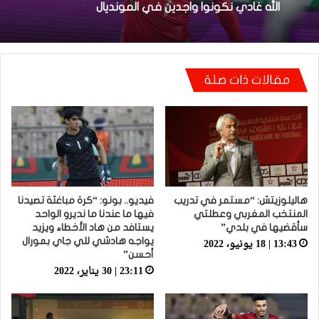
فيديو.. بونو: اللاعبين تعاملو مزيان مع المباراة وخا
مكانتش ساهلة وحنا كنحاولوا نركزوا باش نعاونوا
المنتخب
فيديو.. الطالبي: قدمنا مباراة ثانية جيدة وإن شاء
الله غادي نكونوا واجدين في المونديال
مقالات ذات صلة
هاليلوزيتش: “مستمر في تدريب
فيديو.. بونو: “كرة مباغثة تصيدنا
المنتخب المغربي وعطلتي
فيها ما عندنا ما نديرو الواحد
سأقضيها في بلدي”
يستافد من هاد الأخطاء ويزيد
13:43 | 18 يونيو، 2022
يواجه هادشي للي جاي بمورال
أحسن”
23:11 | 30 يناير، 2022