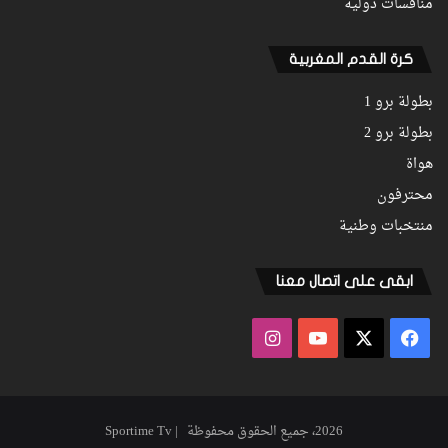
منافسات دولية
كرة القدم المغربية
بطولة برو 1
بطولة برو 2
هواة
محترفون
منتخبات وطنية
ابقى على اتصال معنا
فيسبوك
‫X
‫YouTube
انستقرام
2026، جميع الحقوق محفوظة | Sportime Tv