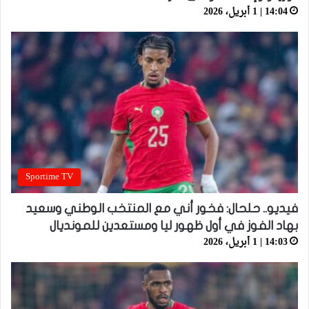
14:04 | 1 أبريل، 2026
Sportime TV
فيديو.. حلحال: فخور أني مع المنتخب الوطني وسعيد
بهاد الفوز في أول ظهور ليا ومستعدين للمونديال
14:03 | 1 أبريل، 2026