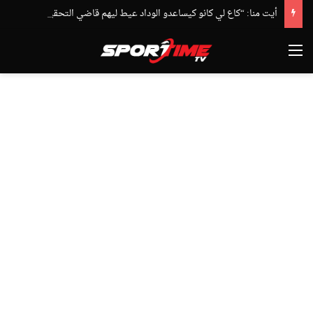
أيت منا: “كاع لي كانو كيساعدو الوداد عيط ليهم قاضي التحقيق.. دابا حتى شي واحد ما بقا باغي يعاون”
القائمة