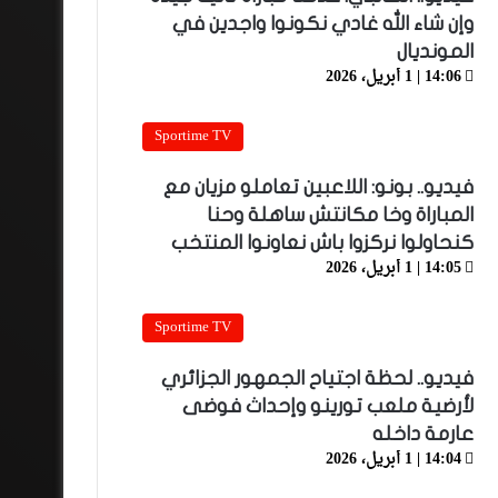
وإن شاء الله غادي نكونوا واجدين في
المونديال
14:06 | 1 أبريل، 2026
Sportime TV
فيديو.. بونو: اللاعبين تعاملو مزيان مع
المباراة وخا مكانتش ساهلة وحنا
كنحاولوا نركزوا باش نعاونوا المنتخب
14:05 | 1 أبريل، 2026
Sportime TV
فيديو.. لحظة اجتياح الجمهور الجزائري
لأرضية ملعب تورينو وإحداث فوضى
عارمة داخله
14:04 | 1 أبريل، 2026