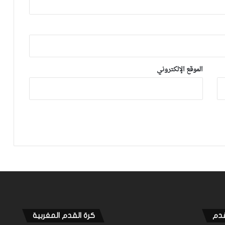
وإن شاء الله غادي نكونوا واجدين في
المونديال
فيديو.. بونو: اللاعبين تعاملو مزيان مع
المباراة وخا مكانتش ساهلة وحنا كنحاولوا
نركزوا باش نعاونوا المنتخب
الموقع الإلكتروني
فيديو.. حلحال: فخور أني مع المنتخب
الوطني وسعيد بهاد الفوز في أول ظهور
ليا ومستعدين للمونديال
فيديو.. عيسى: كنخدمو في التيران وعندنا
ثقة في بعضياتنا وفي المنتخب وتحقيق
أول فوز مع المدرب الجديد مزيان
قدم
كرة القدم المغربية