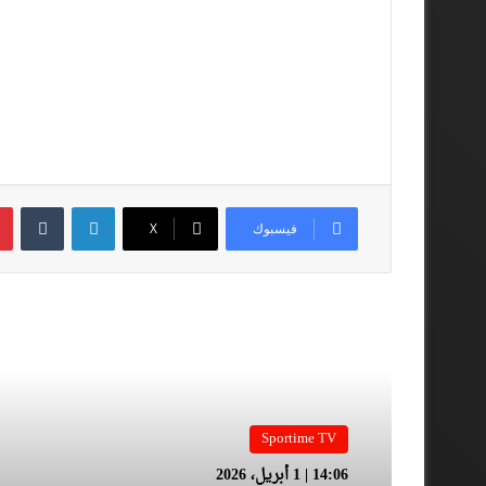
لينكدإن
فيسبوك
‫X
أقرأ المزيد
Sportime TV
14:06 | 1 أبريل، 2026