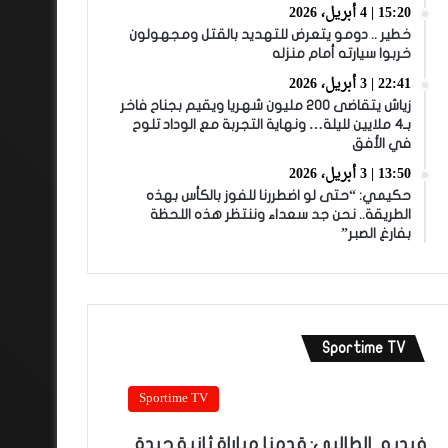
15:20 | 4 أبريل، 2026
خطير .. دومو يتعرض للتهديد بالقتل ومجهولون
خربوا سيارته أمام منزله
22:41 | 3 أبريل، 2026
زياش يتقاضى 200 مليون شهريا ويقيم بجناح فاخر
بـ4 ملايين لليلة… ونهاية التجربة مع الوداد تلوح
في الأفق
13:50 | 3 أبريل، 2026
حكيمي: “حتى لو اضطررنا للفوز بالكأس بهذه
الطريقة.. نحن جد سعداء وننتظر هذه اللحظة
بفارغ الصبر”
Sportime TV
Sportime TV
فيديو.. الطالبي: قدمنا مباراة ثانية جيدة