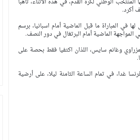
المنتخب الوطني لكرة القدم، في هذه الأثناء، تأهبا
ف أكرد.
ا في المباراة ما قبل الماضية أمام اسبانيا، برسم
ي المواجهة الماضية أمام البرتغال في دور النصف.
زراوي وغانم سايس، اللذان اكتفيا فقط بحصة على
.
نسا غدا، في تمام الساعة الثامنة ليلا، على أرضية
فيديو.. مشجع مغربي اقتحم أرضية
الملعب باش يعنق دياز ووخا خرجوه الأمن
ماتفاكش بقا كيسلم على اللاعبين من
بعيد
فيديو.. سينغالي يسأل وهبي عن الكان
والأخير يرد: “مامسالينش عندنا مونديال
كنوجدو ليه والباقي الجامعة قادة به”