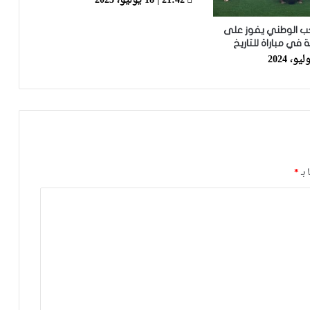
21:42 | 18 يوليو، 2023
كنوجدو ليه والباقي الجامعة قادة به”
خب الوطني يفوز على
ية في مباراة للتاريخ
الأسود ينتفضون في شوط المدربين
ويحسمون مواجهة الباراغواي بثنائية
الخنوس والعيناوي
التشكيلة الرسمية للمنتخب الوطني أمام
البراغواي
 بـ
*
فيديو.. عدنان البوجوفي: عندنا أحسن
مجموعة وطاقم تقني جيد والحمد لله
سجلت وكنت رجل المباراة
على عرش شمال إفريقيا: المنتخب الوطني
لأقل من 17 سنة يتوج بطلا دون هزيمة أو
تعادل
فيديو.. الطالبي: قدمنا مباراة ثانية جيدة