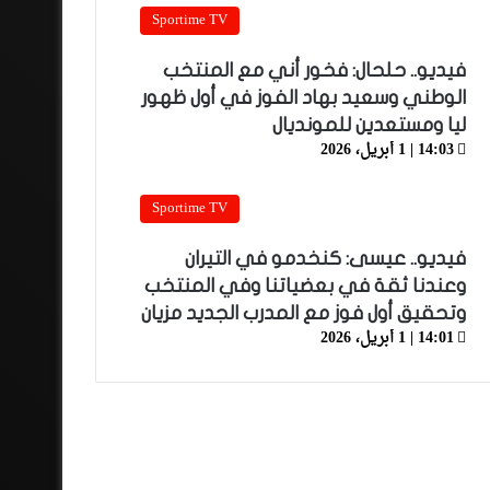
Sportime TV
فيديو.. حلحال: فخور أني مع المنتخب
الوطني وسعيد بهاد الفوز في أول ظهور
ليا ومستعدين للمونديال
14:03 | 1 أبريل، 2026
Sportime TV
فيديو.. عيسى: كنخدمو في التيران
وعندنا ثقة في بعضياتنا وفي المنتخب
وتحقيق أول فوز مع المدرب الجديد مزيان
14:01 | 1 أبريل، 2026