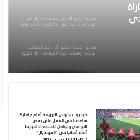
المونديال
راة
دي
فيديو.. بونو: اللاعبين تعاملو مزيان مع
المباراة وخا مكانتش ساهلة وحنا كنحاولوا
يال
نركزوا باش نعاونوا المنتخب
فيديو.. حلحال: فخور أني مع المنتخب
الوطني وسعيد بهاد الفوز في أول ظهور
ليا ومستعدين للمونديال
فيديو.. عيسى: كنخدمو في التيران وعندنا
ثقة في بعضياتنا وفي المنتخب وتحقيق
أول فوز مع المدرب الجديد مزيان
فيديو.. مشجع مغربي اقتحم أرضية
الملعب باش يعنق دياز ووخا خرجوه الأمن
فيديو.. بيدروس: الهزيمة أمام جامايكا
ماتفاكش بقا كيسلم على اللاعبين من
ساعدتنا في العمل على بعض
بعيد
النواقص ونواصل الاستعداد لمبازتنا
فيديو.. سينغالي يسأل وهبي عن الكان
أمام ألمانيا في “المونديال”
والأخير يرد: “مامسالينش عندنا مونديال