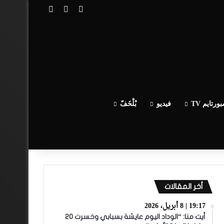
تسجيل الدخول
مقال عشوائي
إضافة عمود جا
ورتايم TV
فيديو
بْلْخَفّ
أخر المقالات
19:17 | 8 أبريل، 2026
أيت منا: “الوداد اليوم عايشة بسبابي وخسرت 20