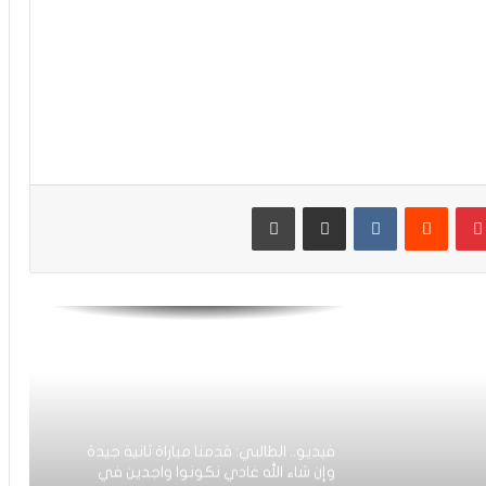
الأسود ينتفضون في شوط المدربين
ويحسمون مواجهة الباراغواي بثنائية
الخنوس والعيناوي
التشكيلة الرسمية للمنتخب الوطني أمام
البراغواي
بينتيريست
مشاركة عبر البريد
طباعة
فيديو.. عدنان البوجوفي: عندنا أحسن
مجموعة وطاقم تقني جيد والحمد لله
سجلت وكنت رجل المباراة
على عرش شمال إفريقيا: المنتخب الوطني
لأقل من 17 سنة يتوج بطلا دون هزيمة أو
تعادل
فيديو.. الطالبي: قدمنا مباراة ثانية جيدة
وإن شاء الله غادي نكونوا واجدين في