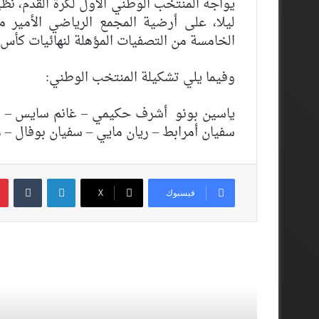
يواجه المنتخب الوطني الأول لكرة القدم، نظير
ليلا، على أرضية المجمع الرياضي الأمير م
الخامسة من التصفيات المؤهلة لنهائيات كأس العالم 2022 
وفيما يلي تشكيلة المنتخب الوطني:
ياسين بونو أشرف حكيمي – غانم سايس – نايف
سفيان أمرابط – ريان مايي – سفيان بوفال – م
لينكدإن
فيسبوك
‫X
أقرأ المزيد