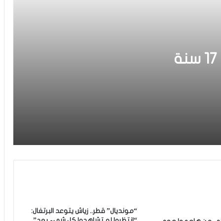
فيديو.. عيسى: كنخدمو في التيران وعندنا
ثقة في بعضياتنا وفي المنتخب وتحقيق
أول فوز مع المدرب الجديد مزيان
المنتخب الوطني لأقل من 17 سنة
فيديو.. مشجع مغربي اقتحم أرضية
الملعب باش يعنق دياز ووخا خرجوه الأمن
ادل
ماتفاكش بقا كيسلم على اللاعبين من
بعيد
فيديو.. سينغالي يسأل وهبي عن الكان
والأخير يرد: “مامسالينش عندنا مونديال
كنوجدو ليه والباقي الجامعة قادة به”
الأسود ينتفضون في شوط المدربين
ويحسمون مواجهة الباراغواي بثنائية
الخنوس والعيناوي
التشكيلة الرسمية للمنتخب الوطني أمام
البراغواي
“مونديال” قطر.. زياش يتوعد البرتغال:
“انتظروا لم تشاهدوا كل شيء بعد”