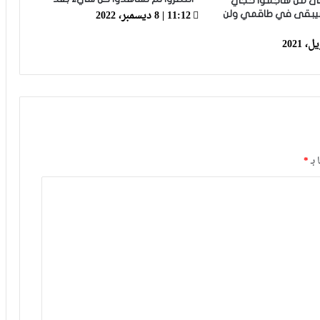
إلى من هاجموا حجي
11:12 | 8 ديسمبر، 2022
سيبقى في طاقمي ولن
فيديو.. عدنان البوجوفي: عندنا أحسن
مجموعة وطاقم تقني جيد والحمد لله
سجلت وكنت رجل المباراة
 بـ
*