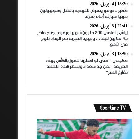
15:20 | 4 أبريل، 2026
خطير .. دومو يتعرض للتهديد بالقتل ومجهولون
خربوا سيارته أمام منزله
22:41 | 3 أبريل، 2026
زياش يتقاضى 200 مليون شهريا ويقيم بجناح فاخر
بـ4 ملايين لليلة… ونهاية التجربة مع الوداد تلوح
في الأفق
13:50 | 3 أبريل، 2026
حكيمي: “حتى لو اضطررنا للفوز بالكأس بهذه
الطريقة.. نحن جد سعداء وننتظر هذه اللحظة
بفارغ الصبر”
Sportime TV