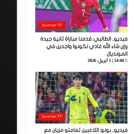
Sportime TV
فيديو.. الطالبي: قدمنا مباراة ثانية جيدة
وإن شاء الله غادي نكونوا واجدين في
المونديال
14:06 | 1 أبريل، 2026
Sportime TV
فيديو.. بونو: اللاعبين تعاملو مزيان مع