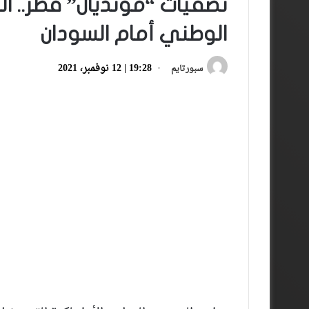
تصفيات “مونديال” قطر.. ا
الوطني أمام السودان
19:28 | 12 نوفمبر، 2021
سبورتايم