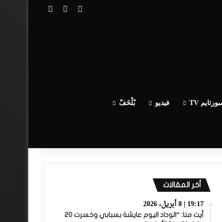
تسجيل الدخول
مقال عشوائي
إضافة عمود جا
ورتايم TV
فيديو
بْلْخَفّ
أخر المقالات
19:17 | 8 أبريل، 2026
أيت منا: “الوداد اليوم عايشة بسبابي وخسرت 20