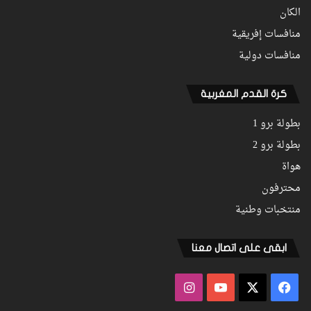
الكان
منافسات إفريقية
منافسات دولية
كرة القدم المغربية
بطولة برو 1
بطولة برو 2
هواة
محترفون
منتخبات وطنية
ابقى على اتصال معنا
فيسبوك
‫X
‫YouTube
انستقرام