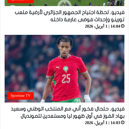
فيديو.. لحظة اجتياح الجمهور الجزائري لأرضية ملعب
تورينو وإحداث فوضى عارمة داخله
14:04 | 1 أبريل، 2026
Sportime TV
فيديو.. حلحال: فخور أني مع المنتخب الوطني وسعيد
بهاد الفوز في أول ظهور ليا ومستعدين للمونديال
14:03 | 1 أبريل، 2026