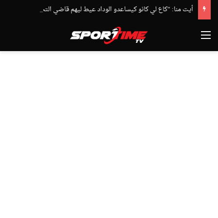
أيت منا: “كاع لي كانو كيساعدو الوداد عيط ليهم قاضي التحقيق.. دابا حتى شي واحد ما بقا باغي يعاون”
القائمة