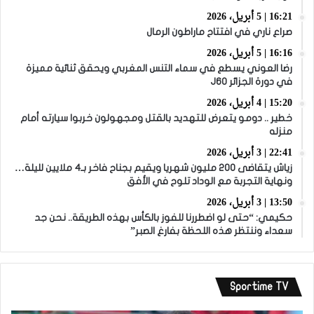
16:21 | 5 أبريل، 2026
صراع ناري في افتتاح ماراطون الرمال
16:16 | 5 أبريل، 2026
رضا العوني يسطع في سماء التنس المغربي ويحقق ثنائية مميزة
في دورة الجزائر J60
15:20 | 4 أبريل، 2026
خطير .. دومو يتعرض للتهديد بالقتل ومجهولون خربوا سيارته أمام
منزله
22:41 | 3 أبريل، 2026
زياش يتقاضى 200 مليون شهريا ويقيم بجناح فاخر بـ4 ملايين لليلة…
ونهاية التجربة مع الوداد تلوح في الأفق
13:50 | 3 أبريل، 2026
حكيمي: “حتى لو اضطررنا للفوز بالكأس بهذه الطريقة.. نحن جد
سعداء وننتظر هذه اللحظة بفارغ الصبر”
Sportime TV