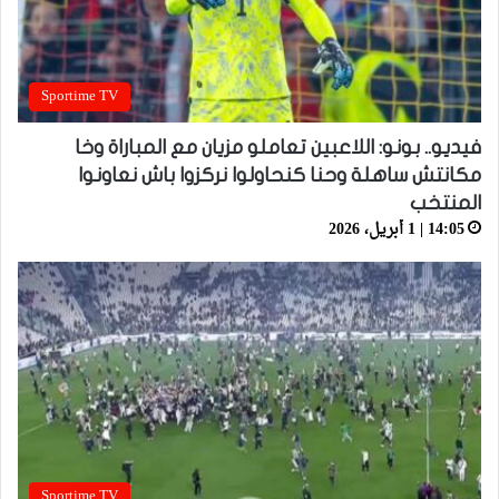
Sportime TV
فيديو.. بونو: اللاعبين تعاملو مزيان مع المباراة وخا
مكانتش ساهلة وحنا كنحاولوا نركزوا باش نعاونوا
المنتخب
14:05 | 1 أبريل، 2026
Sportime TV