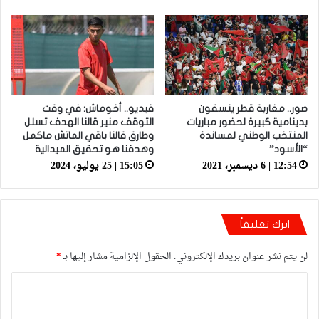
صور.. مغاربة قطر ينسقون
فيديو.. أخوماش: في وقت
بدينامية كبيرة لحضور مباريات
التوقف منير قالنا الهدف تسلل
المنتخب الوطني لمساندة
وطارق قالنا باقي الماتش ماكمل
“الأسود”
وهدفنا هو تحقيق الميدالية
12:54 | 6 ديسمبر، 2021
15:05 | 25 يوليو، 2024
اترك تعليقاً
لن يتم نشر عنوان بريدك الإلكتروني.
الحقول الإلزامية مشار إليها بـ
*
ا
ل