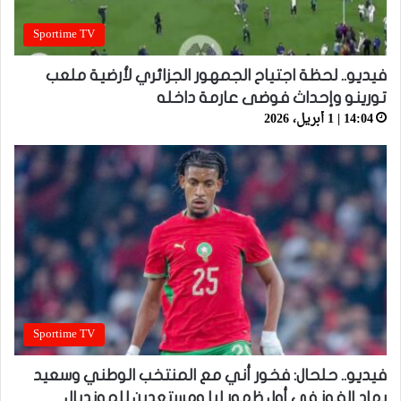
Sportime TV
فيديو.. لحظة اجتياح الجمهور الجزائري لأرضية ملعب
تورينو وإحداث فوضى عارمة داخله
14:04 | 1 أبريل، 2026
Sportime TV
فيديو.. حلحال: فخور أني مع المنتخب الوطني وسعيد
بهاد الفوز في أول ظهور ليا ومستعدين للمونديال