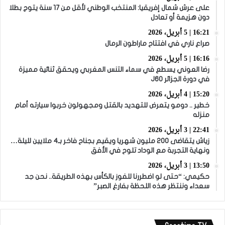
على عرش شمال إفريقيا: المنتخب الوطني لأقل من 17 سنة يتوج بطلا
دون هزيمة أو تعادل
16:21 | 5 أبريل، 2026
صراع ناري في افتتاح ماراطون الرمال
16:16 | 5 أبريل، 2026
رضا العوني يسطع في سماء التنس المغربي ويحقق ثنائية مميزة
في دورة الجزائر J60
15:20 | 4 أبريل، 2026
خطير .. دومو يتعرض للتهديد بالقتل ومجهولون خربوا سيارته أمام
منزله
22:41 | 3 أبريل، 2026
زياش يتقاضى 200 مليون شهريا ويقيم بجناح فاخر بـ4 ملايين لليلة…
ونهاية التجربة مع الوداد تلوح في الأفق
13:50 | 3 أبريل، 2026
حكيمي: “حتى لو اضطررنا للفوز بالكأس بهذه الطريقة.. نحن جد
سعداء وننتظر هذه اللحظة بفارغ الصبر”