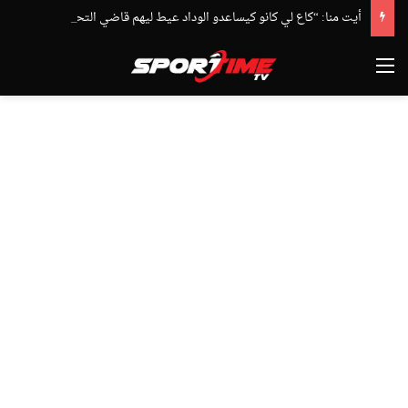
أيت منا: “كاع لي كانو كيساعدو الوداد عيط ليهم قاضي التحقيق.. دابا حتى شي واحد ما بقا باغي يعاون”
القائمة