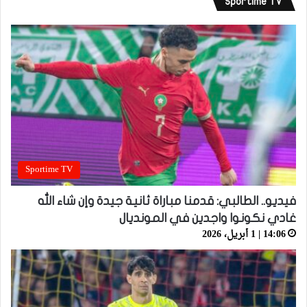
Sportime TV
Sportime TV
فيديو.. الطالبي: قدمنا مباراة ثانية جيدة وإن شاء الله
غادي نكونوا واجدين في المونديال
14:06 | 1 أبريل، 2026