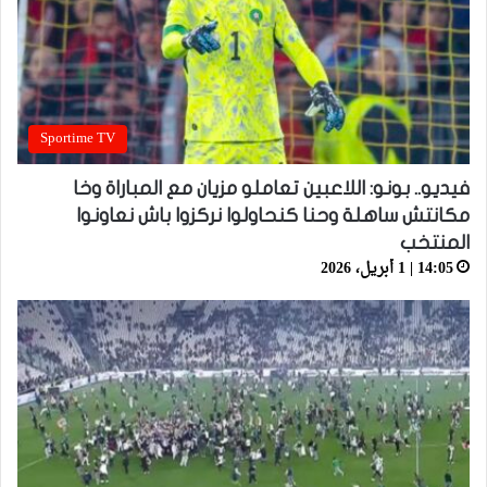
Sportime TV
فيديو.. بونو: اللاعبين تعاملو مزيان مع المباراة وخا
مكانتش ساهلة وحنا كنحاولوا نركزوا باش نعاونوا
المنتخب
14:05 | 1 أبريل، 2026