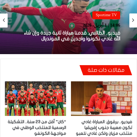
Sportime TV
Sportime TV
14:05 | 1 أبريل، 2026
14:06 | 1 أبريل، 2026
فيديو.. بونو: اللاعبين تعاملو مزيان مع المباراة وخا
مكانتش ساهلة وحنا كنحاولوا نركزوا باش نعاونوا
المنتخب
فيديو.. الطالبي: قدمنا مباراة ثانية جيدة وإن شاء
الله غادي نكونوا واجدين في المونديال
مقالات ذات صلة
فيديو.. برقوق: المباراة غادي
“كان” أقل من 23 سنة.. التشكيلة
تكون صعيبة جنوب إفريقيا
الرسمية للمنتخب الوطني في
منتخب مزيان ولكن غادي نلعبو
مواجهة الكونغو