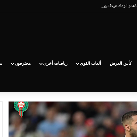
ساعدو الوداد عيط ليهم قاضي التحقيق.. دابا حتى شي واحد ما بقا باغي يعاون”
كأس العرش
ألعاب القوى
رياضات أخرى
محترفون
سب