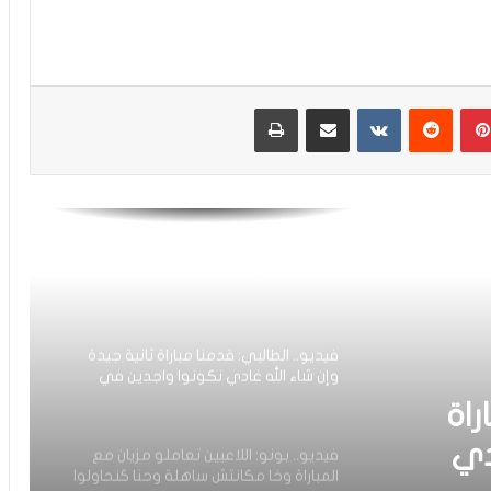
فيديو.. عدنان البوجوفي: عندنا أحسن
مجموعة وطاقم تقني جيد والحمد لله
سجلت وكنت رجل المباراة
بينتيريست
مشاركة عبر البريد
طباعة
على عرش شمال إفريقيا: المنتخب الوطني
لأقل من 17 سنة يتوج بطلا دون هزيمة أو
تعادل
فيديو.. الطالبي: قدمنا مباراة ثانية جيدة
وإن شاء الله غادي نكونوا واجدين في
المونديال
فيديو.. بونو: اللاعبين تعاملو مزيان مع
المباراة وخا مكانتش ساهلة وحنا كنحاولوا
نركزوا باش نعاونوا المنتخب
ملو
فيديو.. حلحال: فخور أني مع المنتخب
الوطني وسعيد بهاد الفوز في أول ظهور
نتش