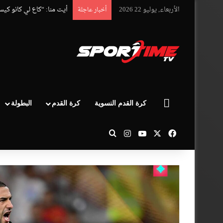
الأربعاء, يوليو 22 2026
أيت منا: “كاع لي كانو كي
أخبار عاجلة
الرئيسية
كرة القدم النسوية
كرة القدم
البطولة
‫X
فيسبوك
‫YouTube
انستقرام
بحث عن