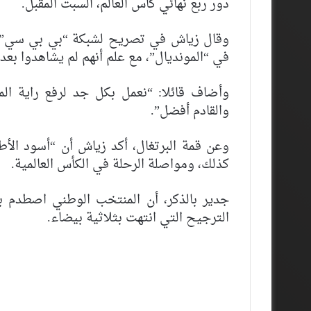
دور ربع نهائي كأس العالم، السبت المقبل.
وقال زياش في تصريح لشبكة “بي بي سي” سب
في “المونديال”، مع علم أنهم لم يشاهدوا بع
وأضاف قائلا: “نعمل بكل جد لرفع راية المغ
والقادم أفضل”.
وعن قمة البرتغال، أكد زياش أن “أسود الأط
كذلك، ومواصلة الرحلة في الكأس العالمية.
جدير بالذكر، أن المنتخب الوطني اصطدم با
الترجيح التي انتهت بثلاثية بيضاء.