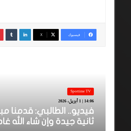
لينكدإن
فيسبوك
‫X
أقرأ المزيد
Sportime TV
Sportime TV
14:05 | 1 أبريل، 2026
14:06 | 1 أبريل، 2026
فيديو.. بونو: اللاعبين تعا
مزيان مع المباراة وخا مكا