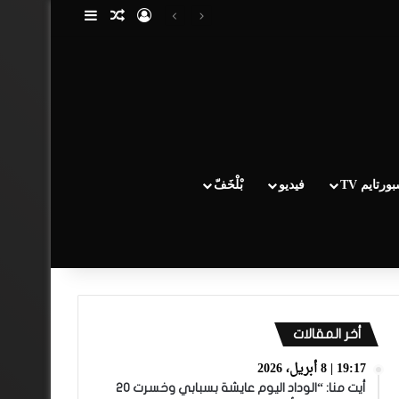
تسجيل الدخول
مقال عشوائي
إضافة عمود جا
ورتايم TV
فيديو
بْلْخَفّ
أخر المقالات
19:17 | 8 أبريل، 2026
أيت منا: “الوداد اليوم عايشة بسبابي وخسرت 20