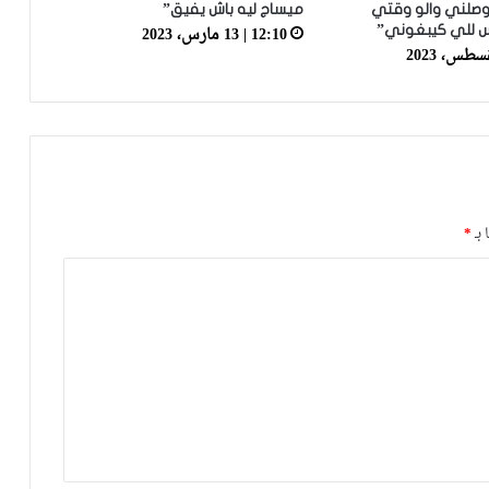
يوصلني والو وقتي
ميساج ليه باش يفيق”
12:10 | 13 مارس، 2023
س للي كيبغوني”
فيديو.. عدنان البوجوفي: عندنا أحسن
مجموعة وطاقم تقني جيد والحمد لله
سجلت وكنت رجل المباراة
على عرش شمال إفريقيا: المنتخب الوطني
لأقل من 17 سنة يتوج بطلا دون هزيمة أو
تعادل
 بـ
*
فيديو.. الطالبي: قدمنا مباراة ثانية جيدة
وإن شاء الله غادي نكونوا واجدين في
المونديال
فيديو.. بونو: اللاعبين تعاملو مزيان مع
المباراة وخا مكانتش ساهلة وحنا كنحاولوا
نركزوا باش نعاونوا المنتخب
فيديو.. حلحال: فخور أني مع المنتخب
الوطني وسعيد بهاد الفوز في أول ظهور