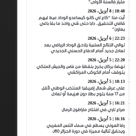
مليار فالسنة الأولى”
18:48 | 8 أبريل، 2026
أيت منا: “كاع لي كانو كيساعدو الوداد عيط ليهم
قاضي التحقيق.. دابا حتى شي واحد ما بقا باغي
يعاون”
22:23 | 6 أبريل، 2026
توالي النتائج السلبية يلاحق الوداد الرياضي بعد
تعادل جديد أمام الدفاع الحسني الجديدي
22:20 | 5 أبريل، 2026
نهضة بركان يخرج بنقطة من فاس والجيش الملكي
يتوقف أمام الكوكب المراكشي
18:13 | 5 أبريل، 2026
على عرش شمال إفريقيا: المنتخب الوطني لأقل
من 17 سنة يتوج بطلا دون هزيمة أو تعادل
16:21 | 5 أبريل، 2026
صراع ناري في افتتاح ماراطون الرمال
16:16 | 5 أبريل، 2026
رضا العوني يسطع في سماء التنس المغربي
ويحقق ثنائية مميزة في دورة الجزائر J60