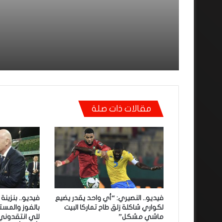
ساهلة وحنا كنحاولوا نركز
فيديو.. الطالبي: قدمنا مبا
نعاونوا المنتخب
ثانية جيدة وإن شاء الله غا
نكونوا واجدين في الموند
مقالات ذات صلة
فيديو.. النصيري: “أي واحد يقدر يضيع
فيديو.. بنزينة
لكواري شاكلة زلق طاح تماركا البيت
بالفوز والمست
ماشي مشكل”
للي انتقدوني