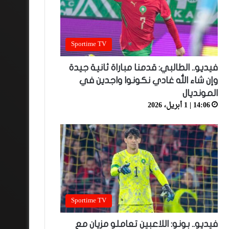
Sportime TV
فيديو.. الطالبي: قدمنا مباراة ثانية جيدة
وإن شاء الله غادي نكونوا واجدين في
المونديال
14:06 | 1 أبريل، 2026
Sportime TV
فيديو.. بونو: اللاعبين تعاملو مزيان مع