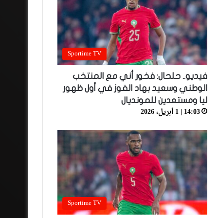
Sportime TV
فيديو.. حلحال: فخور أني مع المنتخب
الوطني وسعيد بهاد الفوز في أول ظهور
ليا ومستعدين للمونديال
14:03 | 1 أبريل، 2026
Sportime TV