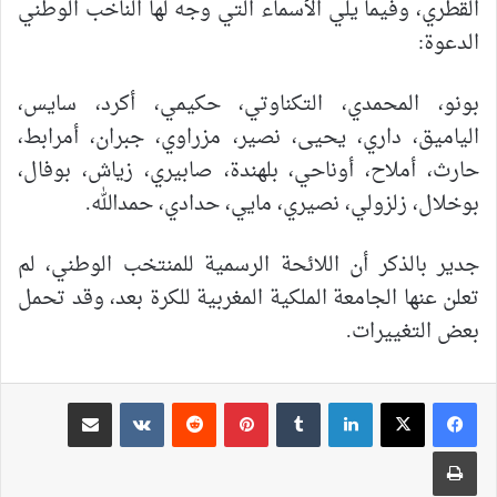
القطري، وفيما يلي الأسماء التي وجه لها الناخب الوطني
الدعوة:
بونو، المحمدي، التكناوتي، حكيمي، أكرد، سايس،
الياميق، داري، يحيى، نصير، مزراوي، جبران، أمرابط،
حارث، أملاح، أوناحي، بلهندة، صابيري، زياش، بوفال،
بوخلال، زلزولي، نصيري، مايي، حدادي، حمدالله.
جدير بالذكر أن اللائحة الرسمية للمنتخب الوطني، لم
تعلن عنها الجامعة الملكية المغربية للكرة بعد، وقد تحمل
بعض التغييرات.
لينكدإن
بينتيريست
مشاركة عبر البريد
طباعة