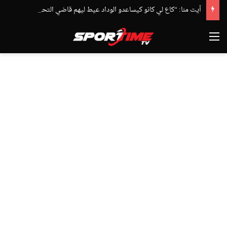
أيت منا: “كاع لي كانو كيساعدو الوداد عيط ليهم قاضي التحقيق.. دابا حتى شي واحد ما بقا باغي يعاون”
القائمة