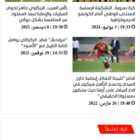
كرة نسوية.. التشكيلة الرسمية
كأس العرب.. البركاوي جاهز لخوض
للمنتخب الوطني أمام الكونغو
المباريات والإصابة تبعد العملود
الديموقراطية
عن المنافسة بشكل نهائي
19:33 | 3 يونيو، 2024
19:38 | 6 ديسمبر، 2021
“مونديال” قطر.. الركراكي يواصل
كتابة التاريخ مع “الأسود”
14:35 | 29 نوفمبر، 2022
شاعر:”نتيجة التعادل إيجابية خارج
الميدان وحسم التأهل سيكون في
الدار البيضاء على أرضنا حيث سنظهر
بمستوانا الحقيقي”
19:48 | 26 مارس، 2022
اترك تعليقاً