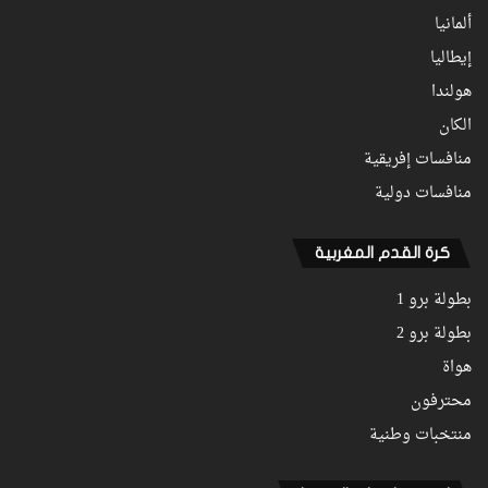
ألمانيا
إيطاليا
هولندا
الكان
منافسات إفريقية
منافسات دولية
كرة القدم المغربية
بطولة برو 1
بطولة برو 2
هواة
محترفون
منتخبات وطنية