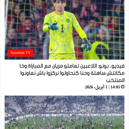
Sportime TV
فيديو.. بونو: اللاعبين تعاملو مزيان مع المباراة وخا
مكانتش ساهلة وحنا كنحاولوا نركزوا باش نعاونوا
المنتخب
14:05 | 1 أبريل، 2026