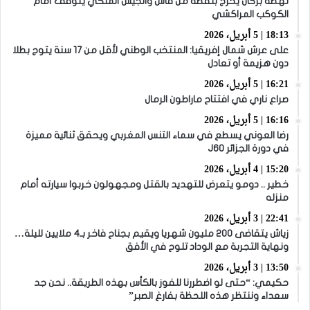
نهضة بركان يخرج بنقطة من فاس والجيش الملكي يتوقف أمام
الكوكب المراكشي
18:13 | 5 أبريل، 2026
على عرش شمال إفريقيا: المنتخب الوطني لأقل من 17 سنة يتوج بطلا
دون هزيمة أو تعادل
16:21 | 5 أبريل، 2026
صراع ناري في افتتاح ماراطون الرمال
16:16 | 5 أبريل، 2026
رضا العوني يسطع في سماء التنس المغربي ويحقق ثنائية مميزة
في دورة الجزائر J60
15:20 | 4 أبريل، 2026
خطير .. دومو يتعرض للتهديد بالقتل ومجهولون خربوا سيارته أمام
منزله
22:41 | 3 أبريل، 2026
زياش يتقاضى 200 مليون شهريا ويقيم بجناح فاخر بـ4 ملايين لليلة…
ونهاية التجربة مع الوداد تلوح في الأفق
13:50 | 3 أبريل، 2026
حكيمي: “حتى لو اضطررنا للفوز بالكأس بهذه الطريقة.. نحن جد
سعداء وننتظر هذه اللحظة بفارغ الصبر”