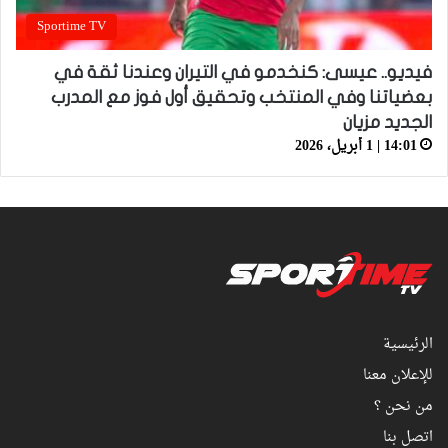
Sportime TV
فيديو.. عيسى: كنخدمو في التيران وعندنا ثقة في
بعضياتنا وفي المنتخب وتحقيق أول فوز مع المدرب
الجديد مزيان
14:01 | 1 أبريل، 2026
الرئيسية
للإعلان معنا
من نحن ؟
اتصل بنا