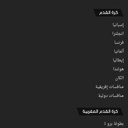
كرة القدم
إسبانيا
انجلترا
فرنسا
ألمانيا
إيطاليا
هولندا
الكان
منافسات إفريقية
منافسات دولية
كرة القدم المغربية
بطولة برو 1