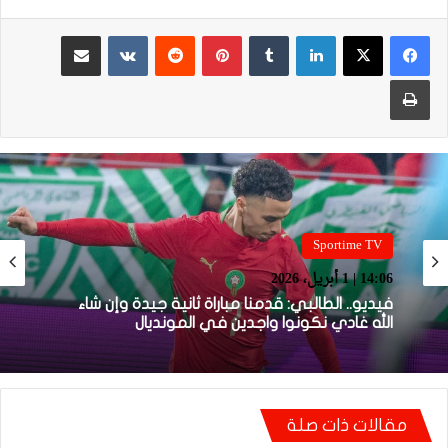
لينكدإن
بينتيريست
مشاركة عبر البريد
طباعة
Sportime TV
14:05 | 1 أبريل، 2026
Sportime TV
فيديو.. بونو: اللاعبين تعاملو مزيان مع المباراة وخا
14:06 | 1 أبريل، 2026
مكانتش ساهلة وحنا كنحاولوا نركزوا باش نعاونوا
المنتخب
مقالات ذات صلة
فيديو.. الطالبي: قدمنا مباراة ثانية جيدة وإن شاء