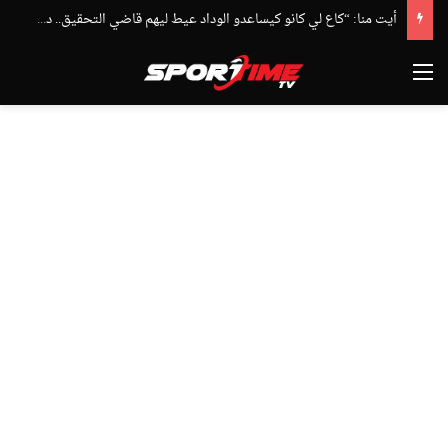
أيت منا: “كاع لي كانو كيساعدو الوداد عيط ليهم قاضي التحقيق.. دابا حتى شي واحد ما بقا باغي يعاون”
القائمة