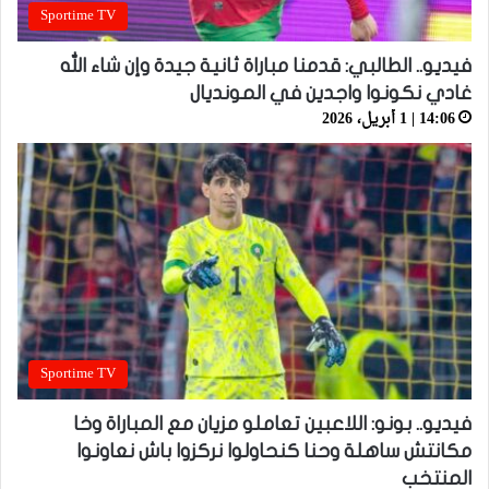
Sportime TV
فيديو.. الطالبي: قدمنا مباراة ثانية جيدة وإن شاء الله
غادي نكونوا واجدين في المونديال
14:06 | 1 أبريل، 2026
Sportime TV
فيديو.. بونو: اللاعبين تعاملو مزيان مع المباراة وخا
مكانتش ساهلة وحنا كنحاولوا نركزوا باش نعاونوا
المنتخب