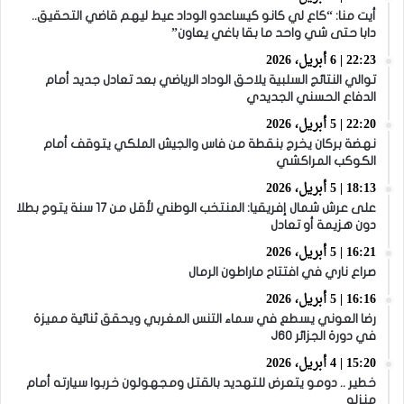
أيت منا: “كاع لي كانو كيساعدو الوداد عيط ليهم قاضي التحقيق..
دابا حتى شي واحد ما بقا باغي يعاون”
22:23 | 6 أبريل، 2026
توالي النتائج السلبية يلاحق الوداد الرياضي بعد تعادل جديد أمام
الدفاع الحسني الجديدي
22:20 | 5 أبريل، 2026
نهضة بركان يخرج بنقطة من فاس والجيش الملكي يتوقف أمام
الكوكب المراكشي
18:13 | 5 أبريل، 2026
على عرش شمال إفريقيا: المنتخب الوطني لأقل من 17 سنة يتوج بطلا
دون هزيمة أو تعادل
16:21 | 5 أبريل، 2026
صراع ناري في افتتاح ماراطون الرمال
16:16 | 5 أبريل، 2026
رضا العوني يسطع في سماء التنس المغربي ويحقق ثنائية مميزة
في دورة الجزائر J60
15:20 | 4 أبريل، 2026
خطير .. دومو يتعرض للتهديد بالقتل ومجهولون خربوا سيارته أمام
منزله