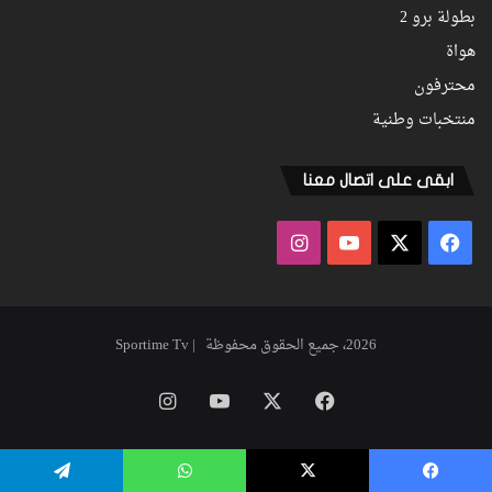
بطولة برو 2
هواة
محترفون
منتخبات وطنية
ابقى على اتصال معنا
فيسبوك
‫X
‫YouTube
انستقرام
2026، جميع الحقوق محفوظة | Sportime Tv
فيسبوك
‫X
‫YouTube
انستقرام
يسبوك
‫X
واتساب
تيلقرام