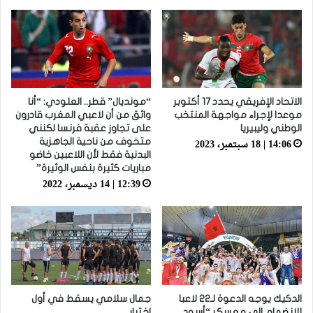
الله غادي نكونوا واجدين في المونديال
الاتحاد الإفريقي يحدد 17 أكتوبر
“مونديال” قطر.. العلودي: “أنا
موعدا لإجراء مواجهة المنتخب
واثق من أن لاعبي المغرب قادرون
الوطني وليبيريا
على تجاوز عقبة فرنسا لكنني
14:06 | 18 سبتمبر، 2023
متخوف من ناحية الجاهزية
البدنية فقط لأن اللاعبين خاضو
مباريات كثيرة بنفس الوثيرة”
12:39 | 14 ديسمبر، 2022
الدكيك يوجه الدعوة لـ22 لاعبا
جمال سلامي يسقط في أول
للانضمام إلى معسكر “أسود
اختبار