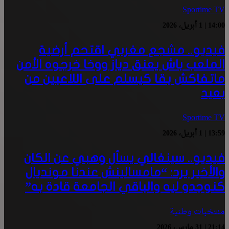
Sportime TV
14:00 | 1 أبريل، 2026
فيديو.. مشجع مغربي اقتحم أرضية
الملعب باش يعنق دياز ووخا خرجوه الأمن
ماتفاكش بقا كيسلم على اللاعبين من
بعيد
Sportime TV
13:59 | 1 أبريل، 2026
فيديو.. سينغالي يسأل وهبي عن الكان
والأخير يرد: “مامسالينش عندنا مونديال
كنوجدو ليه والباقي الجامعة قادة به”
منتخبات وطنية
21:14 | 31 مارس، 2026