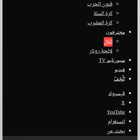
فنون الحرب
كرة السلة
كرة المضرب
محترفون
الكل
لائحة رونار
سبورتايم TV
فيديو
بْلْخَفّ
فيسبوك
‫X
‫YouTube
انستقرام
بحث عن