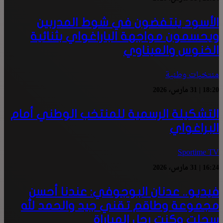
الأسود ينتفضون في شوط المدربين
ويحسمون مواجهة الباراغواي بثنائية
الخنوس والعيناوي
منتخبات وطنية
18:20 | 31 مارس، 2026
التشكيلة الرسمية للمنتخب الوطني أمام
البراغواي
Sportime TV
16:24 | 31 مارس، 2026
فيديو.. عدنان البوجوفي: عندنا أحسن
مجموعة وطاقم تقني جيد والحمد لله
سجلت وكنت رجل المباراة