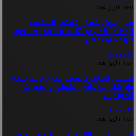
18:13 | 5 أبريل، 2026
على عرش شمال إفريقيا: المنتخب
الوطني لأقل من 17 سنة يتوج بطلا دون
هزيمة أو تعادل
Sportime TV
14:06 | 1 أبريل، 2026
فيديو.. الطالبي: قدمنا مباراة ثانية جيدة
وإن شاء الله غادي نكونوا واجدين في
المونديال
Sportime TV
14:05 | 1 أبريل، 2026
فيديو.. بونو: اللاعبين تعاملو مزيان مع