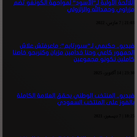
اللائحة الأولية لـ”الأسود” لمواجهة الكونغو تضم
مزراوي وحمدالله والزلزولي
21:03 | 7 مارس، 2022
فيديو.. حكيمي لـ”سبورتايم”: ماعرفتش علاش
الجمهور كاعي وحنا خدامين مزيان وكنربحو خاصنا
كاملين نكونو مجموعين
23:30 | 14 أكتوبر، 2025
فيديو.. المنتخب الوطني يحقق العلامة الكاملة
بالفوز على المنتخب السعودي
18:25 | 7 ديسمبر، 2021