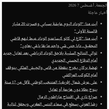
الجمعة, أغسطس 7 2026
أخبار عاجلة
أيت منا: “الوداد اليوم عايشة بسبابي وخسرت 20 مليار
فالسنة الأولى”
أيت منا: “كاع لي كانو كيساعدو الوداد عيط ليهم قاضي
التحقيق.. دابا حتى شي واحد ما بقا باغي يعاون”
توالي النتائج السلبية يلاحق الوداد الرياضي بعد تعادل جديد
أمام الدفاع الحسني الجديدي
نهضة بركان يخرج بنقطة من فاس والجيش الملكي يتوقف
أمام الكوكب المراكشي
على عرش شمال إفريقيا: المنتخب الوطني لأقل من 17 سنة
يتوج بطلا دون هزيمة أو تعادل
صراع ناري في افتتاح ماراطون الرمال
رضا العوني يسطع في سماء التنس المغربي ويحقق ثنائية