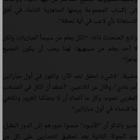
إلى
إكساب
المجموعة
برمتها
الجاهزية
التامة،
في
أفق
الاستعانة
بأي
لاعب
في
أية
لحظة”.
وتابع المتحدث ذاته:
“
الكل
يعلم
من
سيبدأ
المباريات،
ولكن
لا
أحد
يعلم
من
سينهيها،
لهذا
يجب
أن
يكون
الجميع
جاهزا
“.
مضيفا: “
لاشيء
تحقق
لحد
الآن،
و
الفوز
في
أول
مباراتين
أمر
عادي”، وقال عن اللاعبين: “
أعتقد
أن
الكل
في
المنتخب
المغربي
نجوم،
وكل
ما
أتمناه
أن
لا
يتملكنا
الغرور
ونكتفي
بما
قدمناه
في
أول
مباراتين
“.
جدير بالذكر أن
“
الأسود
” ضمنوا
عبورهم
إلى
الدور
المقبل،
منذ
الجولة
الثانية
بعد
تحقيق
انتصارين
على
كل
من