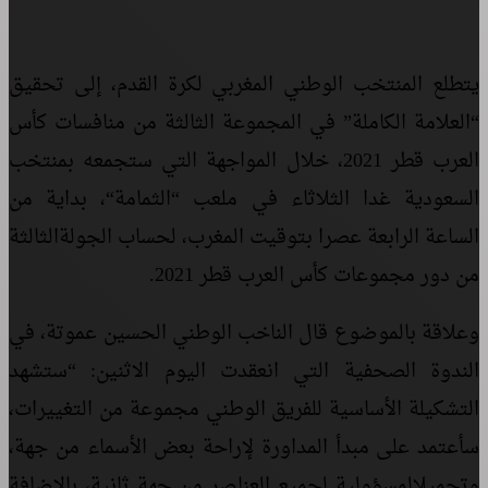
يتطلع
المنتخب
الوطني
المغربي
لكرة
القدم،
إلى
تحقيق
“
العلامة
الكاملة
”
في
المجموعة
الثالثة
من
منافسات
كأس
العرب
قطر
2021
،
خلال
المواجهة
التي
ستجمعه
بمنتخب
السعودية
غدا
الثلاثاء
في
ملعب
“
الثمامة
“
،
بداية
من
الساعة
الرابعة
عصرا
بتوقيت
المغرب،
لحساب
الجولة
الثالثة
من
دور
مجموعات
كأس
العرب
قطر
2021.
وعلاقة بالموضوع قال الناخب الوطني الحسين عموتة، في
الندوة الصحفية التي انعقدت اليوم الاثنين: “
ستشهد
التشكيلة
الأساسية
للفريق
الوطني
مجموعة
من
التغييرات،
سأعتمد
على
مبدأ
المداورة
لإراحة
بعض
الأسماء
من
جهة،
وتحميل
المسؤولية
لجميع
العناصر
من
جهة
ثانية،
بالإضافة