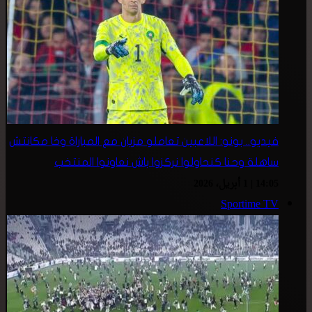
فيديو.. بونو: اللاعبين تعاملو مزيان مع المباراة وخا مكانتش
ساهلة وحنا كنحاولوا نركزوا باش نعاونوا المنتخب
14:05 | 1 أبريل، 2026
Sportime TV