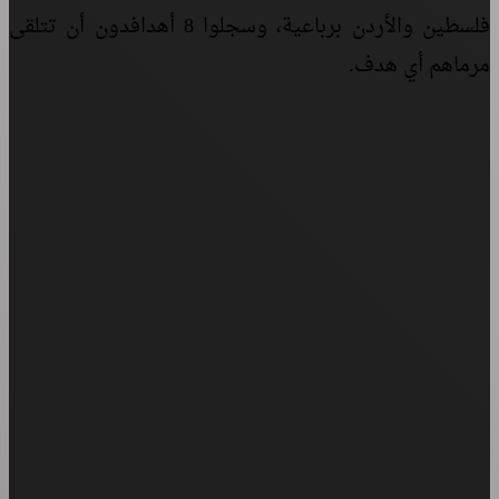
فلسطين
والأردن
برباعية،
وسجلوا
8
أهداف
دون
أن
تتلقى
مرماهم
أي
هدف
.