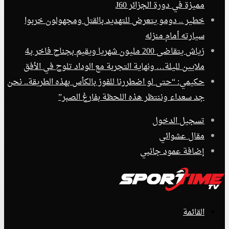
مميزة في دورة الجزائر J60
خطير .. دومو يتعرض للتهديد بالقتل ومجهولون خربوا
سيارته أمام منزله
زياش يتقاضى 200 مليون شهريا ويقيم بجناح فاخر بـ4
ملايين لليلة… ونهاية التجربة مع الوداد تلوح في الأفق
حكيمي: “حتى لو اضطررنا للفوز بالكأس بهذه الطريقة.. نحن
جد سعداء وننتظر هذه اللحظة بفارغ الصبر”
تسجيل الدخول
مقال عشوائي
إضافة عمود جانبي
القائمة