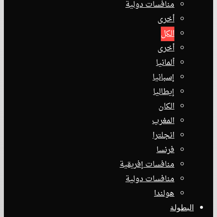
منافسات دولية
أخرى
الكل
أخرى
ألمانيا
إسبانيا
إيطاليا
الكان
المغرب
انجلترا
فرنسا
منافسات إفريقية
منافسات دولية
هولندا
البطولة