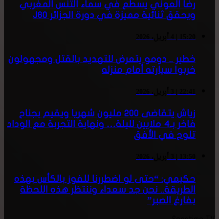
رضا العوني يسطع في سماء التنس المغربي
ويحقق ثنائية مميزة في دورة الجزائر J60
15:20 | 4 أبريل، 2026
خطير .. دومو يتعرض للتهديد بالقتل ومجهولون
خربوا سيارته أمام منزله
22:41 | 3 أبريل، 2026
زياش يتقاضى 200 مليون شهريا ويقيم بجناح
فاخر بـ4 ملايين لليلة… ونهاية التجربة مع الوداد
تلوح في الأفق
13:50 | 3 أبريل، 2026
حكيمي: “حتى لو اضطررنا للفوز بالكأس بهذه
الطريقة.. نحن جد سعداء وننتظر هذه اللحظة
بفارغ الصبر”