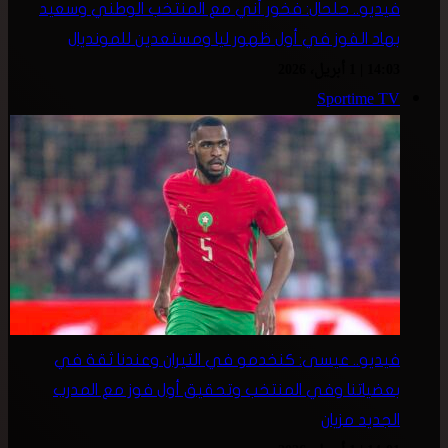
فيديو.. حلحال: فخور أني مع المنتخب الوطني وسعيد
بهاد الفوز في أول ظهور ليا ومستعدين للمونديال
14:03 | 1 أبريل، 2026
Sportime TV
فيديو.. عيسى: كنخدمو في التيران وعندنا ثقة في
بعضياتنا وفي المنتخب وتحقيق أول فوز مع المدرب
الجديد مزيان