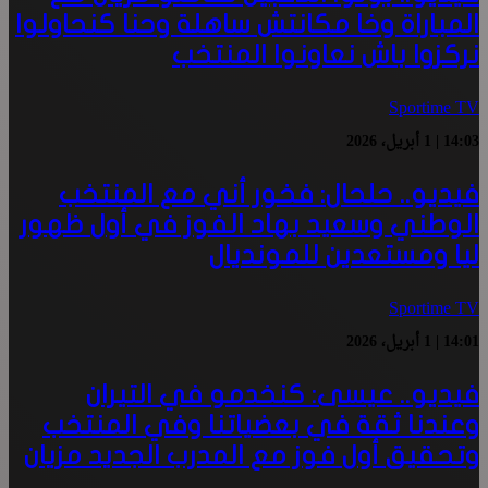
المباراة وخا مكانتش ساهلة وحنا كنحاولوا
نركزوا باش نعاونوا المنتخب
Sportime TV
14:03 | 1 أبريل، 2026
فيديو.. حلحال: فخور أني مع المنتخب
الوطني وسعيد بهاد الفوز في أول ظهور
ليا ومستعدين للمونديال
Sportime TV
14:01 | 1 أبريل، 2026
فيديو.. عيسى: كنخدمو في التيران
وعندنا ثقة في بعضياتنا وفي المنتخب
وتحقيق أول فوز مع المدرب الجديد مزيان