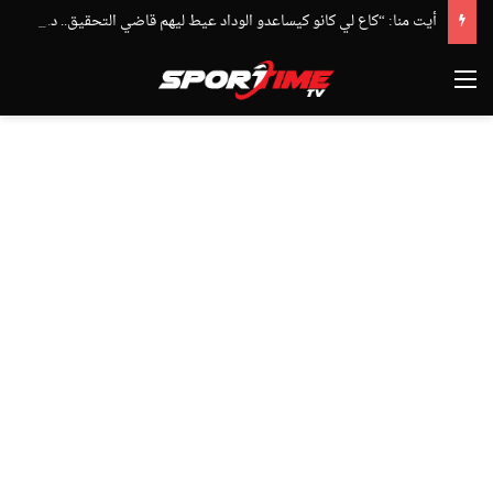
أيت منا: “كاع لي كانو كيساعدو الوداد عيط ليهم قاضي التحقيق.. دابا حتى شي واحد ما بقا باغي يعاون”
القائمة