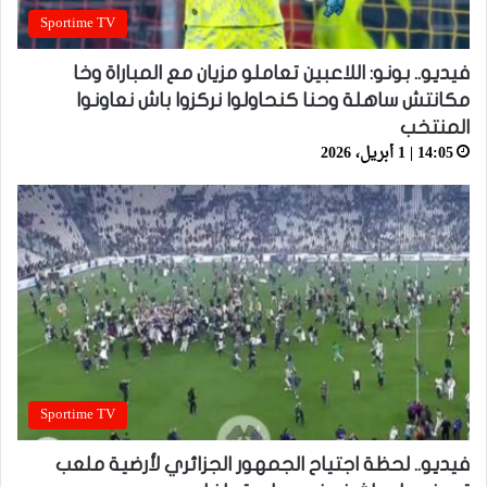
Sportime TV
فيديو.. بونو: اللاعبين تعاملو مزيان مع المباراة وخا
مكانتش ساهلة وحنا كنحاولوا نركزوا باش نعاونوا
المنتخب
14:05 | 1 أبريل، 2026
Sportime TV
فيديو.. لحظة اجتياح الجمهور الجزائري لأرضية ملعب