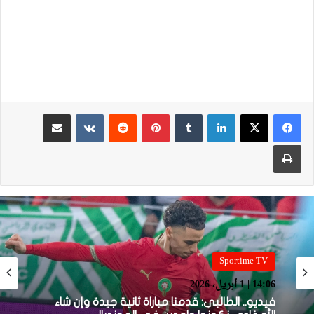
لينكدإن
بينتيريست
مشاركة عبر البريد
طباعة
Sportime TV
14:05 | 1 أبريل، 2026
Sportime TV
14:06 | 1 أبريل، 2026
فيديو.. بونو: اللاعبين تعاملو مزيان مع المباراة وخا