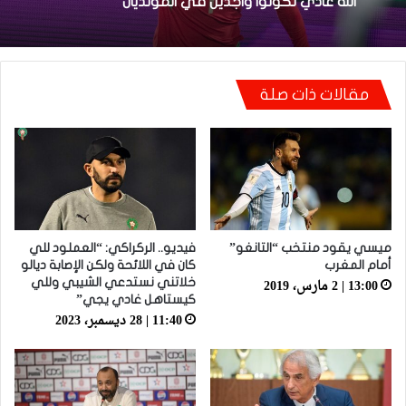
مكانتش ساهلة وحنا كنحاولوا نركزوا باش نعاونوا
المنتخب
مقالات ذات صلة
فيديو.. الطالبي: قدمنا مباراة ثانية جيدة وإن شاء
الله غادي نكونوا واجدين في المونديال
ميسي يقود منتخب “التانغو”
فيديو.. الركراكي: “العملود للي
أمام المغرب
كان في اللائحة ولكن الإصابة ديالو
13:00 | 2 مارس، 2019
خلاتني نستدعي الشيبي وللي
كيستاهل غادي يجي”
11:40 | 28 ديسمبر، 2023