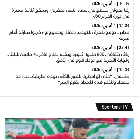
16:16 | 5 أبريل، 2026
رضا العوني يسطع في سماء التنس المغربي ويحقق ثنائية مميزة
في دورة الجزائر J60
15:20 | 4 أبريل، 2026
خطير .. دومو يتعرض للتهديد بالقتل ومجهولون خربوا سيارته أمام
منزله
22:41 | 3 أبريل، 2026
زياش يتقاضى 200 مليون شهريا ويقيم بجناح فاخر بـ4 ملايين لليلة…
ونهاية التجربة مع الوداد تلوح في الأفق
13:50 | 3 أبريل، 2026
حكيمي: “حتى لو اضطررنا للفوز بالكأس بهذه الطريقة.. نحن جد
سعداء وننتظر هذه اللحظة بفارغ الصبر”
Sportime TV