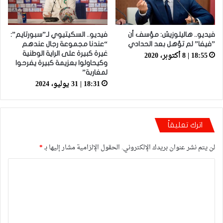
فيديو.. هاليلوزيش: مؤسف أن
فيديو.. السكيتيوي لـ”سبورتايم”:
”فيفا” لم تؤهل بعد الحدادي
“عندنا مجموعة رجال عندهم
18:55 | 8 أكتوبر، 2020
غيرة كبيرة على الراية الوطنية
وكيحاولوا بعزيمة كبيرة يفرحوا
لمغاربة”
18:31 | 31 يوليو، 2024
اترك تعليقاً
لن يتم نشر عنوان بريدك الإلكتروني.
الحقول الإلزامية مشار إليها بـ
*
ا
ل
ت
ع