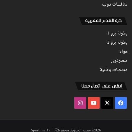
منافسات دولية
كرة القدم المغربية
بطولة برو 1
بطولة برو 2
هواة
محترفون
منتخبات وطنية
ابقى على اتصال معنا
فيسبوك
‫X
‫YouTube
انستقرام
2026، جميع الحقوق محفوظة | Sportime Tv