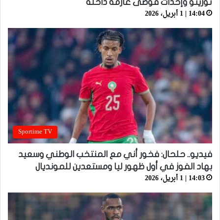
تورينو وإحداث فوضى عارمة داخله
14:04 | 1 أبريل، 2026
Sportime TV
فيديو.. حلحال: فخور أني مع المنتخب الوطني وسعيد
بهاد الفوز في أول ظهور ليا ومستعدين للمونديال
14:03 | 1 أبريل، 2026