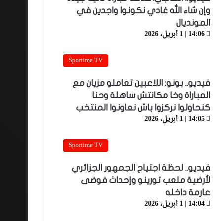
وإن شاء الله غادي نكونوا واجدين في
المونديال
14:06 | 1 أبريل، 2026
Sportime TV
فيديو.. بونو: اللاعبين تعاملو مزيان مع
المباراة وخا مكانتش ساهلة وحنا
كنحاولوا نركزوا باش نعاونوا المنتخب
14:05 | 1 أبريل، 2026
Sportime TV
فيديو.. لحظة اجتياح الجمهور الجزائري
لأرضية ملعب تورينو وإحداث فوضى
عارمة داخله
14:04 | 1 أبريل، 2026