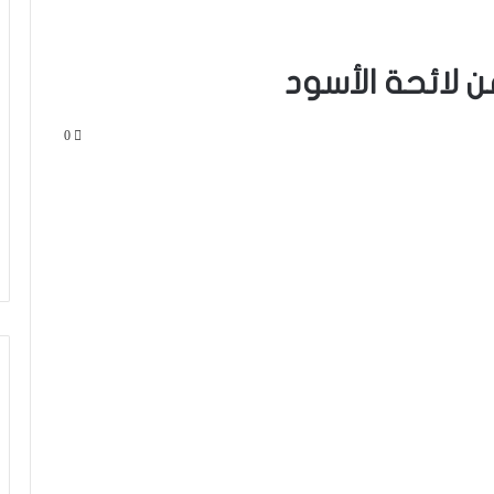
ن لائحة الأسود
0
فيديو.. مشجع مغربي اقتحم أرضية
الملعب باش يعنق دياز ووخا خرجوه الأمن
ماتفاكش بقا كيسلم على اللاعبين من