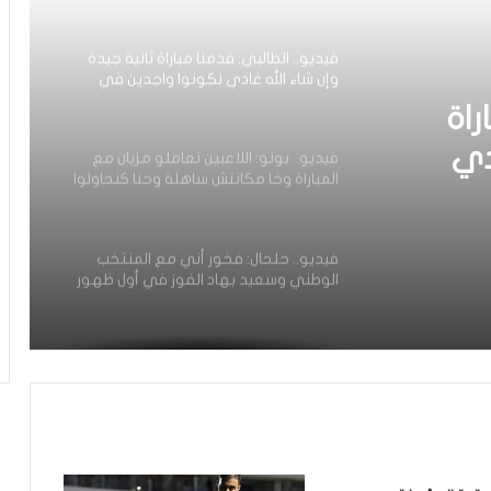
تعادل
فيديو.. الطالبي: قدمنا مباراة ثانية جيدة
وإن شاء الله غادي نكونوا واجدين في
المونديال
راة
دي
فيديو.. بونو: اللاعبين تعاملو مزيان مع
المباراة وخا مكانتش ساهلة وحنا كنحاولوا
يال
نركزوا باش نعاونوا المنتخب
فيديو.. حلحال: فخور أني مع المنتخب
الوطني وسعيد بهاد الفوز في أول ظهور
ليا ومستعدين للمونديال
فيديو.. عيسى: كنخدمو في التيران وعندنا
ثقة في بعضياتنا وفي المنتخب وتحقيق
أول فوز مع المدرب الجديد مزيان
فيديو.. مشجع مغربي اقتحم أرضية
الملعب باش يعنق دياز ووخا خرجوه الأمن