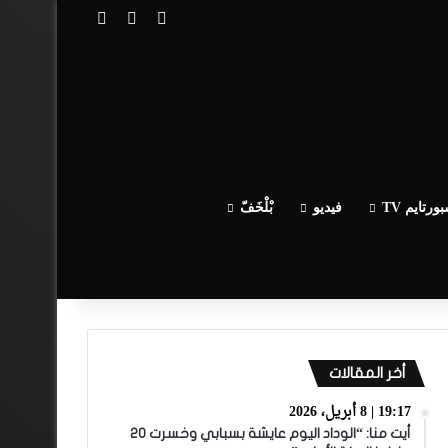
تسجيل الدخول
مقال عشوائي
إضافة عمود جا
ورتايم TV
فيديو
بْلْخَفّ
أخر المقالات
19:17 | 8 أبريل، 2026
أيت منا: “الوداد اليوم عايشة بسبابي وخسرت 20