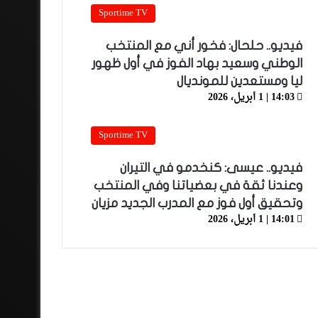
Sportime TV
فيديو.. حلحال: فخور أني مع المنتخب
الوطني وسعيد بهاد الفوز في أول ظهور
ليا ومستعدين للمونديال
14:03 | 1 أبريل، 2026
Sportime TV
فيديو.. عيسى: كنخدمو في التيران
وعندنا ثقة في بعضياتنا وفي المنتخب
وتحقيق أول فوز مع المدرب الجديد مزيان
14:01 | 1 أبريل، 2026