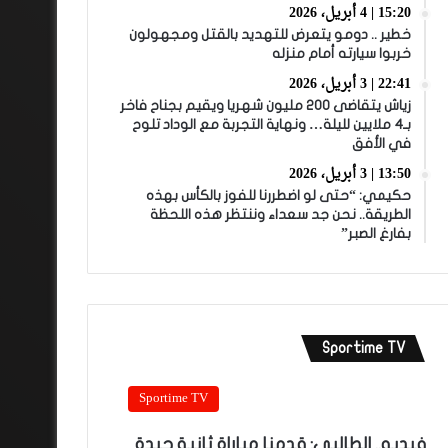
15:20 | 4 أبريل، 2026
خطير .. دومو يتعرض للتهديد بالقتل ومجهولون
خربوا سيارته أمام منزله
22:41 | 3 أبريل، 2026
زياش يتقاضى 200 مليون شهريا ويقيم بجناح فاخر
بـ4 ملايين لليلة… ونهاية التجربة مع الوداد تلوح
في الأفق
13:50 | 3 أبريل، 2026
حكيمي: “حتى لو اضطررنا للفوز بالكأس بهذه
الطريقة.. نحن جد سعداء وننتظر هذه اللحظة
بفارغ الصبر”
Sportime TV
Sportime TV
فيديو.. الطالبي: قدمنا مباراة ثانية جيدة