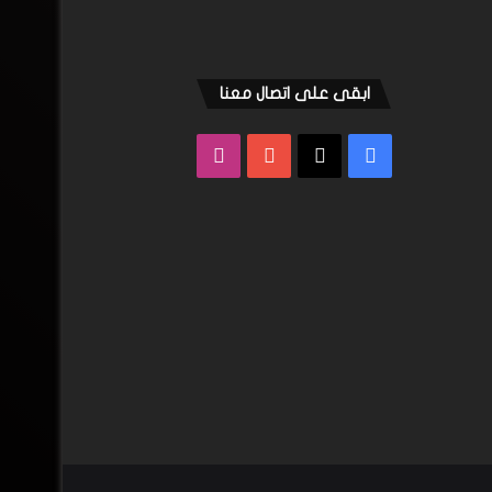
ابقى على اتصال معنا
فيسبوك
‫X
‫YouTube
انستقرام