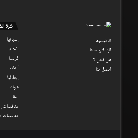
كرة ال
إسبانيا
الرئيسية
انجلترا
للإعلان معنا
فرنسا
من نحن ؟
ألمانيا
اتصل بنا
إيطاليا
هولندا
الكان
منافسات إف
منافسات د