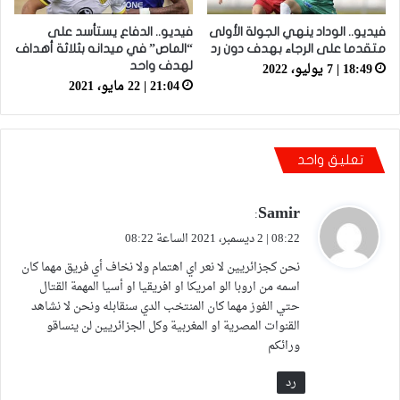
فيديو.. الوداد ينهي الجولة الأولى
فيديو.. الدفاع يستأسد على
متقدما على الرجاء بهدف دون رد
“الماص” في ميدانه بثلاثة أهداف
18:49 | 7 يوليو، 2022
لهدف واحد
21:04 | 22 مايو، 2021
تعليق واحد
Samir
ي
:
ق
08:22 | 2 ديسمبر، 2021 الساعة 08:22
و
نحن كجزائريين لا نعر اي اهتمام ولا نخاف أي فريق مهما كان
ل
اسمه من اروبا الو امريكا او افريقيا او أسيا المهمة القتال
حتي الفوز مهما كان المنتخب الدي سنقابله ونحن لا نشاهد
القنوات المصرية او المغربية وكل الجزائريين لن ينساقو
ورائكم
رد