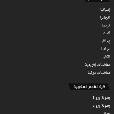
إسبانيا
انجلترا
فرنسا
ألمانيا
إيطاليا
هولندا
الكان
منافسات إفريقية
منافسات دولية
كرة القدم المغربية
بطولة برو 1
بطولة برو 2
هواة