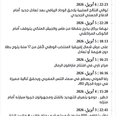
22:23 | 6 أبريل، 2026
توالي النتائج السلبية يلاحق الوداد الرياضي بعد تعادل جديد أمام
الدفاع الحسني الجديدي
22:20 | 5 أبريل، 2026
نهضة بركان يخرج بنقطة من فاس والجيش الملكي يتوقف أمام
الكوكب المراكشي
18:13 | 5 أبريل، 2026
على عرش شمال إفريقيا: المنتخب الوطني لأقل من 17 سنة يتوج بطلا
دون هزيمة أو تعادل
16:21 | 5 أبريل، 2026
صراع ناري في افتتاح ماراطون الرمال
16:16 | 5 أبريل، 2026
رضا العوني يسطع في سماء التنس المغربي ويحقق ثنائية مميزة
في دورة الجزائر J60
15:20 | 4 أبريل، 2026
خطير .. دومو يتعرض للتهديد بالقتل ومجهولون خربوا سيارته أمام
منزله
22:41 | 3 أبريل، 2026
زياش يتقاضى 200 مليون شهريا ويقيم بجناح فاخر بـ4 ملايين لليلة…