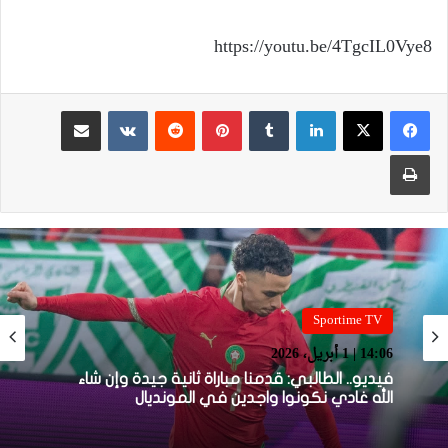
https://youtu.be/4TgcIL0Vye8
لينكدإن
بينتيريست
مشاركة عبر البريد
طباعة
Sportime TV
14:06 | 1 أبريل، 2026
فيديو.. الطالبي: قدمنا مباراة ثانية جيدة وإن شاء
الله غادي نكونوا واجدين في المونديال