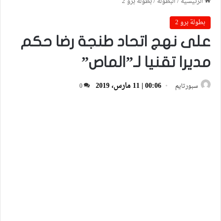
الرئيسية
/
البطولة
/
بطولة برو 2
بطولة برو 2
على نهج اتحاد طنجة رضا حكم
مديرا تقنيا لـ”الماص”
00:06 | 11 مارس، 2019
سبورتايم
0