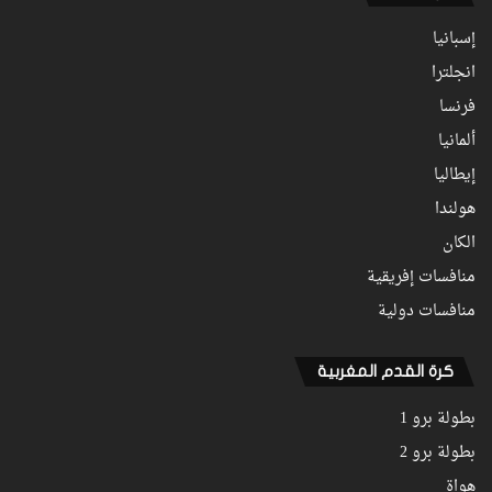
إسبانيا
انجلترا
فرنسا
ألمانيا
إيطاليا
هولندا
الكان
منافسات إفريقية
منافسات دولية
كرة القدم المغربية
بطولة برو 1
بطولة برو 2
هواة