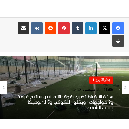
لينكدإن
بينتيريست
مشاركة عبر البريد
طباعة
بطولة برو 2
بطولة برو 1
13:23 | 25 سبتمبر، 2023
16:06 | 29 سبتمبر، 2023
صور.. جمهور أولمبيك خريبكة يخرب الملعب البلدي
لبني ملال