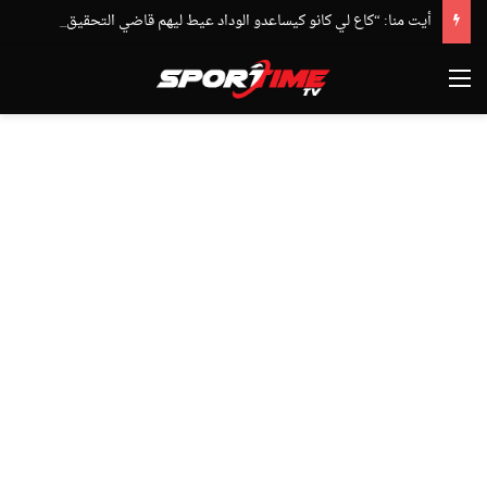
أيت منا: “كاع لي كانو كيساعدو الوداد عيط ليهم قاضي التحقيق.. دابا حتى شي واحد ما بقا باغي يعاون”
القائمة