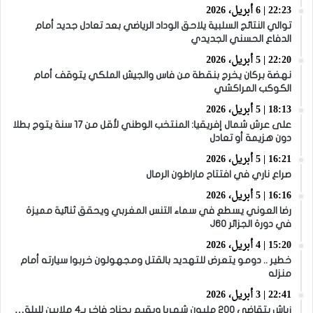
22:23 | 6 أبريل، 2026
توالي النتائج السلبية يلاحق الوداد الرياضي بعد تعادل جديد أمام
الدفاع الحسني الجديدي
22:20 | 5 أبريل، 2026
نهضة بركان يخرج بنقطة من فاس والجيش الملكي يتوقف أمام
الكوكب المراكشي
18:13 | 5 أبريل، 2026
على عرش شمال إفريقيا: المنتخب الوطني لأقل من 17 سنة يتوج بطلا
دون هزيمة أو تعادل
16:21 | 5 أبريل، 2026
صراع ناري في افتتاح ماراطون الرمال
16:16 | 5 أبريل، 2026
رضا العوني يسطع في سماء التنس المغربي ويحقق ثنائية مميزة
في دورة الجزائر J60
15:20 | 4 أبريل، 2026
خطير .. دومو يتعرض للتهديد بالقتل ومجهولون خربوا سيارته أمام
منزله
22:41 | 3 أبريل، 2026
زياش يتقاضى 200 مليون شهريا ويقيم بجناح فاخر بـ4 ملايين لليلة…