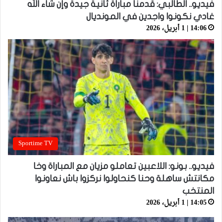
فيديو.. الطالبي: قدمنا مباراة ثانية جيدة وإن شاء الله
غادي نكونوا واجدين في المونديال
14:06 | 1 أبريل، 2026
Sportime TV
فيديو.. بونو: اللاعبين تعاملو مزيان مع المباراة وخا
مكانتش ساهلة وحنا كنحاولوا نركزوا باش نعاونوا
المنتخب
14:05 | 1 أبريل، 2026