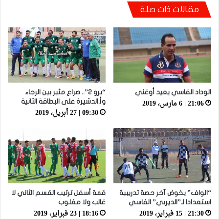
هيئة الانضباط تضرب بقوة.. 10 ملايين سنتيم غرامة
مقالات ذات صلة
و8 مواجهات “ويكلو” للكوكب و5 لـ”لوصيكا”
بسبب الشغب
الوداد الفاسي يعيد أوغني
“برو 2”.. صراع مثير بين الرجاء
21:06 | 6 مارس، 2019
وأ.الدشيرة على البطاقة الثانية
09:30 | 27 أبريل، 2019
“الواف” يخوض آخر حصة تدريبية
قمة أسفل ترتيب القسم الثاني لا
استعدادا لـ”الديربي” الفاسي
غالب ولا مغلوب
21:30 | 15 فبراير، 2019
18:16 | 23 فبراير، 2019