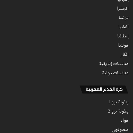
انجلترا
فرنسا
ألمانيا
إيطاليا
هولندا
الكان
منافسات إفريقية
منافسات دولية
كرة القدم المغربية
بطولة برو 1
بطولة برو 2
هواة
محترفون