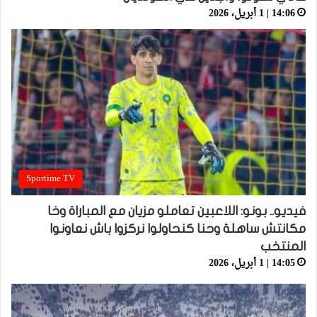
14:06 | 1 أبريل، 2026
Sportime TV
فيديو.. بونو: اللاعبين تعاملو مزيان مع المباراة وخا
مكانتش ساهلة وحنا كنحاولوا نركزوا باش نعاونوا
المنتخب
14:05 | 1 أبريل، 2026