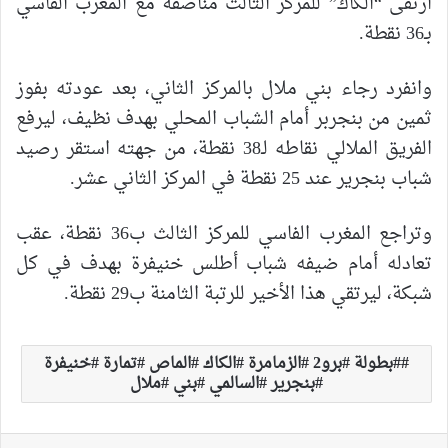
ارتقى “الكاك” للمركز الثالث مناصفة مع المغرب الفاسي
بـ36 نقطة.
وانفرد رجاء بني ملال بالمركز الثاني، بعد عودته بفوز
ثمين من بنجربر أمام الشباب المحلي بهدف نظيف، ليرفع
الفريق الملالي نقاطه لـ38 نقطة، من جهته استقر رصيد
شباب بنجرير عند 25 نقطة في المركز الثاني عشر.
وتراجع المغرب الفاسي للمركز الثالث ب36 نقطة، عقب
تعادله أمام ضيفه شباب أطلس خنيفرة بهدف في كل
شبكة، ليرتقي هذا الأخير للرتبة الثامنة ب29 نقطة.
#بطولة #برو2 #الزمامرة #الكاك #الماص #تمارة #خنيفرة
#بنجرير #السالمي #بني #ملال