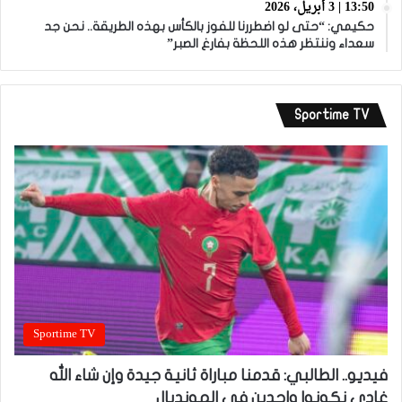
13:50 | 3 أبريل، 2026
حكيمي: “حتى لو اضطررنا للفوز بالكأس بهذه الطريقة.. نحن جد
سعداء وننتظر هذه اللحظة بفارغ الصبر”
Sportime TV
Sportime TV
فيديو.. الطالبي: قدمنا مباراة ثانية جيدة وإن شاء الله
غادي نكونوا واجدين في المونديال