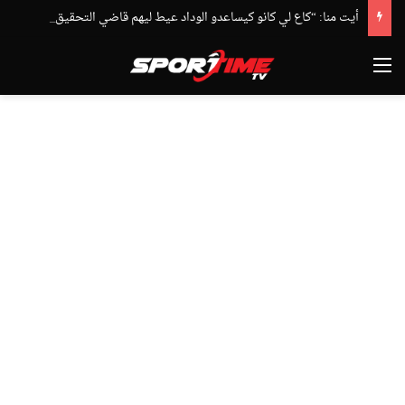
أيت منا: “كاع لي كانو كيساعدو الوداد عيط ليهم قاضي التحقيق.. دابا حتى شي واحد ما بقا باغي يعاون”
القائمة