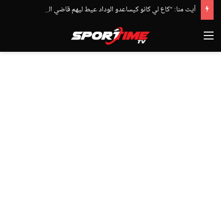
أيت منا: “كاع لي كانو كيساعدو الوداد عيط ليهم قاضي التحقيق.. دابا حتى شي واحد ما بقا باغي يعاون”
القائمة