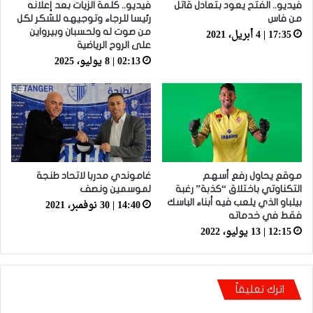
فيديو.. الفتح يعود بتعادل قاتل
فيديو.. كلمة الزيات بعد إعلانه
من فاس
رئيسا للرجاء وتوجيهه للشكر لكل
17:35 | 4 أبريل، 2021
من صوت له ولحسبان وبيرواين
على الروح الرياضية
02:13 | 8 يوليو، 2025
موقع يحاول رفع أسهم
غاموندي مدربا لاتحاد طنجة
التكناوتي باختلاق “كذبة” رغبة
لموسمين ونصف
14:40 | 30 نوفمبر، 2021
بيلباو الذي يلعب فيه أبناء الباسك
فقط في خدماته
12:15 | 13 يوليو، 2022
اترك تعليقاً