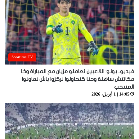
Sportime TV
فيديو.. بونو: اللاعبين تعاملو مزيان مع المباراة وخا
مكانتش ساهلة وحنا كنحاولوا نركزوا باش نعاونوا
المنتخب
14:05 | 1 أبريل، 2026