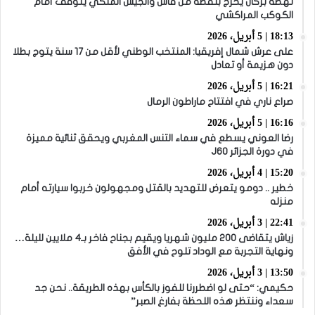
نهضة بركان يخرج بنقطة من فاس والجيش الملكي يتوقف أمام
الكوكب المراكشي
18:13 | 5 أبريل، 2026
على عرش شمال إفريقيا: المنتخب الوطني لأقل من 17 سنة يتوج بطلا
دون هزيمة أو تعادل
16:21 | 5 أبريل، 2026
صراع ناري في افتتاح ماراطون الرمال
16:16 | 5 أبريل، 2026
رضا العوني يسطع في سماء التنس المغربي ويحقق ثنائية مميزة
في دورة الجزائر J60
15:20 | 4 أبريل، 2026
خطير .. دومو يتعرض للتهديد بالقتل ومجهولون خربوا سيارته أمام
منزله
22:41 | 3 أبريل، 2026
زياش يتقاضى 200 مليون شهريا ويقيم بجناح فاخر بـ4 ملايين لليلة…
ونهاية التجربة مع الوداد تلوح في الأفق
13:50 | 3 أبريل، 2026
حكيمي: “حتى لو اضطررنا للفوز بالكأس بهذه الطريقة.. نحن جد
سعداء وننتظر هذه اللحظة بفارغ الصبر”