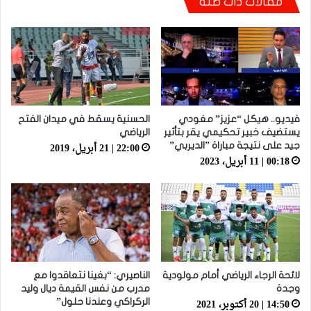
مقالات ذات صلة
فيديو.. هيكل “عزيز” مغودي
الحسنية يسقط في ميدان الفتح
يستضيف خبير تحكيمي يقر بتأثير
الرياضي
22:00 | 21 أبريل، 2019
جيد على نتيجة مباراة ”الديربي”
00:18 | 11 أبريل، 2023
لائحة الرجاء الرياضي أمام مولودية
الناصيري: “بغينا نتعاقدوا مع
وجدة
مدرب من نفس القيمة ديال وليد
14:50 | 20 أكتوبر، 2021
الركراكي وعندنا حلول”