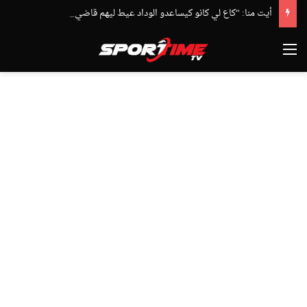
أيت منا: “كاع لي كانو كيساعدو الوداد عيط ليهم قاضي التحقيق.. دابا حتى شي واحد ما بقا باغي يعاون”
القائمة