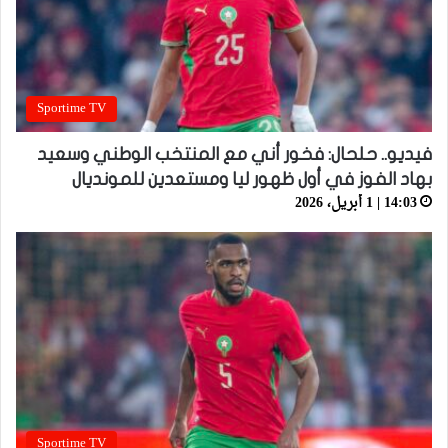
Sportime TV
فيديو.. حلحال: فخور أني مع المنتخب الوطني وسعيد
بهاد الفوز في أول ظهور ليا ومستعدين للمونديال
14:03 | 1 أبريل، 2026
Sportime TV