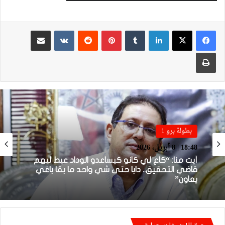
لينكدإن
بينتيريست
مشاركة عبر البريد
طباعة
بطولة برو 1
بطولة برو 1
18:48 | 8 أبريل، 2026
22:23 | 6 أبريل، 2026
أيت منا: “كاع لي كانو كيساعدو الوداد عيط ليهم
قاضي التحقيق.. دابا حتى شي واحد ما بقا باغي
يعاون”
توالي النتائج السلبية يلاحق الوداد الرياضي بعد
تعادل جديد أمام الدفاع الحسني الجديدي