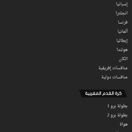
إسبانيا
انجلترا
فرنسا
ألمانيا
إيطاليا
هولندا
الكان
منافسات إفريقية
منافسات دولية
كرة القدم المغربية
بطولة برو 1
بطولة برو 2
هواة