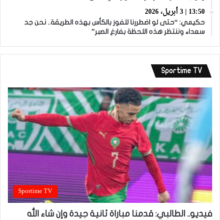
13:50 | 3 أبريل، 2026
حكيمي: “حتى لو اضطررنا للفوز بالكأس بهذه الطريقة.. نحن جد
سعداء وننتظر هذه اللحظة بفارغ الصبر”
Sportime TV
Sportime TV
فيديو.. الطالبي: قدمنا مباراة ثانية جيدة وإن شاء الله