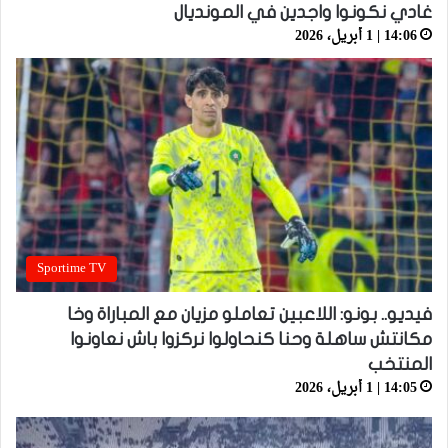
غادي نكونوا واجدين في المونديال
14:06 | 1 أبريل، 2026
Sportime TV
فيديو.. بونو: اللاعبين تعاملو مزيان مع المباراة وخا
مكانتش ساهلة وحنا كنحاولوا نركزوا باش نعاونوا
المنتخب
14:05 | 1 أبريل، 2026