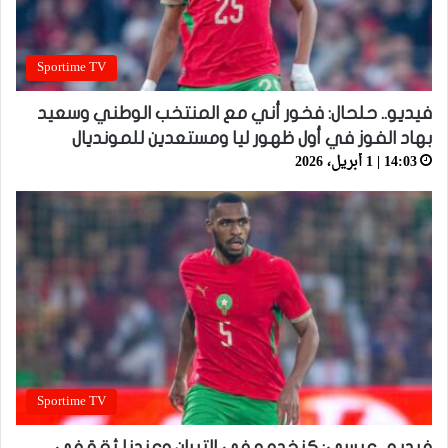
Sportime TV
فيديو.. حلحال: فخور أني مع المنتخب الوطني وسعيد
بهاد الفوز في أول ظهور ليا ومستعدين للمونديال
14:03 | 1 أبريل، 2026
Sportime TV
فيديو.. عيسى: كنخدمو في التيران وعندنا ثقة في