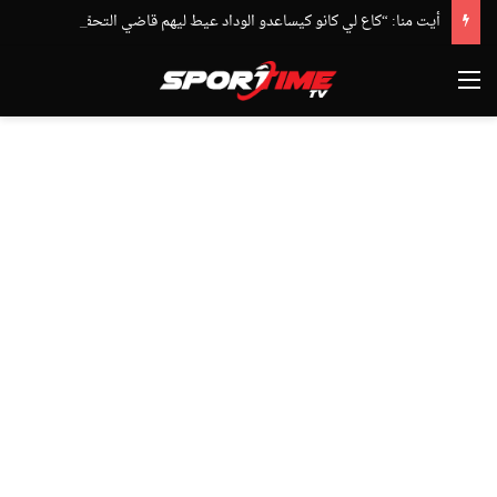
أيت منا: “كاع لي كانو كيساعدو الوداد عيط ليهم قاضي التحقيق.. دابا حتى شي واحد ما بقا باغي يعاون”
القائمة