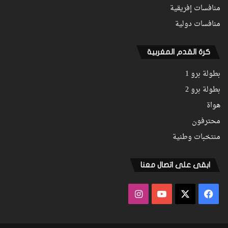
منافسات إفريقية
منافسات دولية
كرة القدم المغربية
بطولة برو 1
بطولة برو 2
هواة
محترفون
منتخبات وطنية
ابقى على اتصال معنا
فيسبوك
‫X
‫YouTube
انستقرام