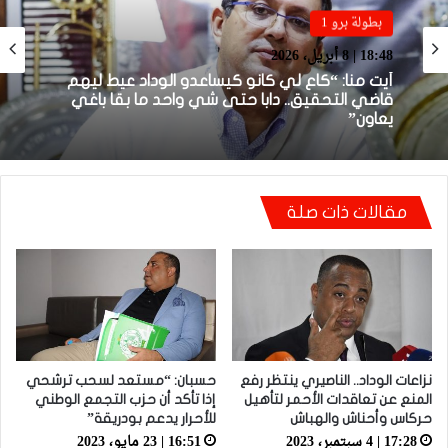
بطولة برو 1
بطولة برو 1
18:48 | 8 أبريل، 2026
22:23 | 6 أبريل، 2026
توالي النتائج السلبية يلاحق الوداد الرياضي بعد
أيت منا: “كاع لي كانو كيساعدو الوداد عيط ليهم
تعادل جديد أمام الدفاع الحسني الجديدي
قاضي التحقيق.. دابا حتى شي واحد ما بقا باغي
يعاون”
مقالات ذات صلة
نزاعات الوداد.. الناصيري ينتظر رفع
حسبان: “مستعد لسحب ترشحي
المنع عن تعاقدات الأحمر لتأهيل
إذا تأكد أن حزب التجمع الوطني
حركاس وأحناش والهباش
للأحرار يدعم بودريقة”
17:28 | 4 سبتمبر، 2023
16:51 | 23 مايو، 2023