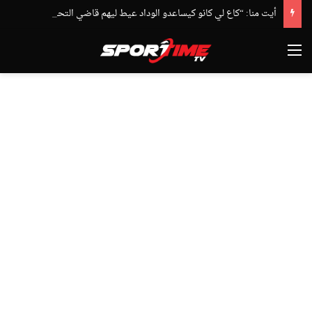
أيت منا: “كاع لي كانو كيساعدو الوداد عيط ليهم قاضي التحقيق.. دابا حتى شي واحد ما بقا باغي يعاون”
القائمة