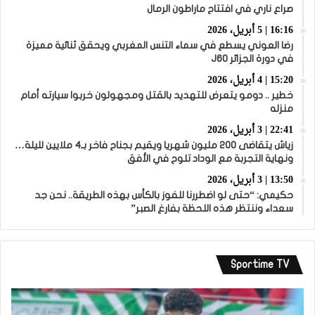
صراع ناري في افتتاح ماراطون الرمال
16:16 | 5 أبريل، 2026
رضا العوني يسطع في سماء التنس المغربي ويحقق ثنائية مميزة
في دورة الجزائر J60
15:20 | 4 أبريل، 2026
خطير .. دومو يتعرض للتهديد بالقتل ومجهولون خربوا سيارته أمام
منزله
22:41 | 3 أبريل، 2026
زياش يتقاضى 200 مليون شهريا ويقيم بجناح فاخر بـ4 ملايين لليلة…
ونهاية التجربة مع الوداد تلوح في الأفق
13:50 | 3 أبريل، 2026
حكيمي: “حتى لو اضطررنا للفوز بالكأس بهذه الطريقة.. نحن جد
سعداء وننتظر هذه اللحظة بفارغ الصبر”
Sportime TV