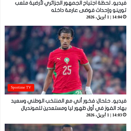
فيديو.. لحظة اجتياح الجمهور الجزائري لأرضية ملعب
تورينو وإحداث فوضى عارمة داخله
14:04 | 1 أبريل، 2026
Sportime TV
فيديو.. حلحال: فخور أني مع المنتخب الوطني وسعيد
بهاد الفوز في أول ظهور ليا ومستعدين للمونديال
14:03 | 1 أبريل، 2026