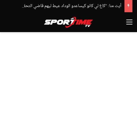
أيت منا: “كاع لي كانو كيساعدو الوداد عيط ليهم قاضي التحقيق.. دابا حتى شي واحد ما بقا باغي يعاون”
القائمة