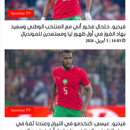
Sportime TV
فيديو.. حلحال: فخور أني مع المنتخب الوطني وسعيد
بهاد الفوز في أول ظهور ليا ومستعدين للمونديال
14:03 | 1 أبريل، 2026
Sportime TV
فيديو.. عيسى: كنخدمو في التيران وعندنا ثقة في