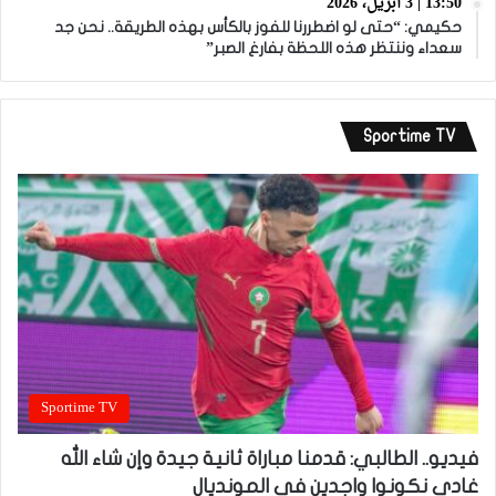
13:50 | 3 أبريل، 2026
حكيمي: “حتى لو اضطررنا للفوز بالكأس بهذه الطريقة.. نحن جد
سعداء وننتظر هذه اللحظة بفارغ الصبر”
Sportime TV
Sportime TV
فيديو.. الطالبي: قدمنا مباراة ثانية جيدة وإن شاء الله
غادي نكونوا واجدين في المونديال