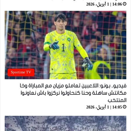
14:06 | 1 أبريل، 2026
Sportime TV
فيديو.. بونو: اللاعبين تعاملو مزيان مع المباراة وخا
مكانتش ساهلة وحنا كنحاولوا نركزوا باش نعاونوا
المنتخب
14:05 | 1 أبريل، 2026