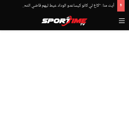
أيت منا: “كاع لي كانو كيساعدو الوداد عيط ليهم قاضي التحقيق.. دابا حتى شي واحد ما بقا باغي يعاون”
القائمة