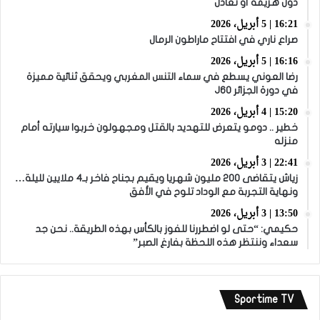
دون هزيمة أو تعادل
16:21 | 5 أبريل، 2026
صراع ناري في افتتاح ماراطون الرمال
16:16 | 5 أبريل، 2026
رضا العوني يسطع في سماء التنس المغربي ويحقق ثنائية مميزة
في دورة الجزائر J60
15:20 | 4 أبريل، 2026
خطير .. دومو يتعرض للتهديد بالقتل ومجهولون خربوا سيارته أمام
منزله
22:41 | 3 أبريل، 2026
زياش يتقاضى 200 مليون شهريا ويقيم بجناح فاخر بـ4 ملايين لليلة…
ونهاية التجربة مع الوداد تلوح في الأفق
13:50 | 3 أبريل، 2026
حكيمي: “حتى لو اضطررنا للفوز بالكأس بهذه الطريقة.. نحن جد
سعداء وننتظر هذه اللحظة بفارغ الصبر”
Sportime TV