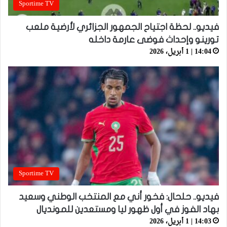
Sportime TV
فيديو.. لحظة اجتياح الجمهور الجزائري لأرضية ملعب
تورينو وإحداث فوضى عارمة داخله
14:04 | 1 أبريل، 2026
Sportime TV
فيديو.. حلحال: فخور أني مع المنتخب الوطني وسعيد
بهاد الفوز في أول ظهور ليا ومستعدين للمونديال
14:03 | 1 أبريل، 2026