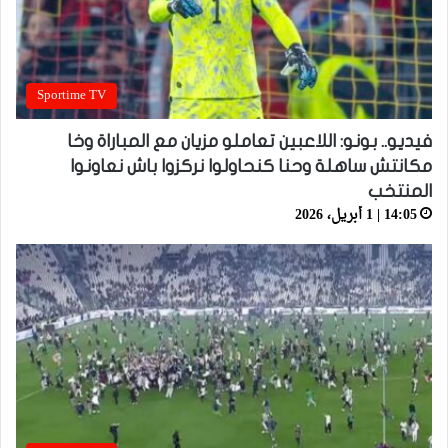
Sportime TV
فيديو.. بونو: اللاعبين تعاملو مزيان مع المباراة وخا
مكانتش ساهلة وحنا كنحاولوا نركزوا باش نعاونوا
المنتخب
14:05 | 1 أبريل، 2026