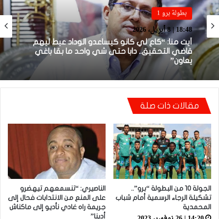
بطولة برو 1
بطولة برو 1
22:23 | 6 أبريل، 2026
18:48 | 8 أبريل، 2026
توالي النتائج السلبية يلاحق الوداد الرياضي بعد
تعادل جديد أمام الدفاع الحسني الجديدي
أيت منا: “كاع لي كانو كيساعدو الوداد عيط ليهم
قاضي التحقيق.. دابا حتى شي واحد ما بقا باغي
يعاون”
مقالات ذات صلة
الجولة 10 من البطولة “برو”..
الناصيري: “تنسمعهم تيهضرو
تشكيلة الرجاء الرسمية أمام شباب
على المنع من الانتدابات فحال إلى
المحمدية
جريمة راه غادي نأديو إلى ماكناش
14:20 | 26 نوفمبر، 2023
أدينا”