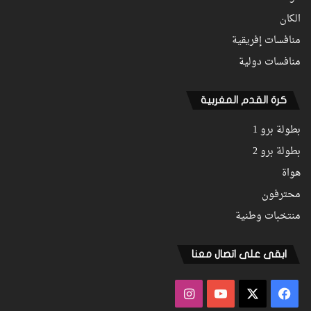
الكان
منافسات إفريقية
منافسات دولية
كرة القدم المغربية
بطولة برو 1
بطولة برو 2
هواة
محترفون
منتخبات وطنية
ابقى على اتصال معنا
فيسبوك
‫X
‫YouTube
انستقرام