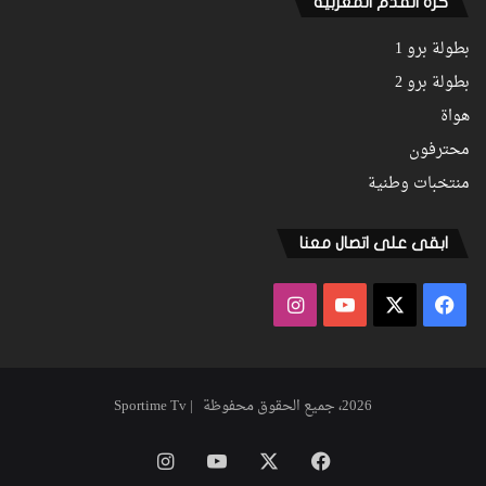
كرة القدم المغربية
بطولة برو 1
بطولة برو 2
هواة
محترفون
منتخبات وطنية
ابقى على اتصال معنا
فيسبوك
‫X
‫YouTube
انستقرام
2026، جميع الحقوق محفوظة | Sportime Tv
فيسبوك
‫X
‫YouTube
انستقرام