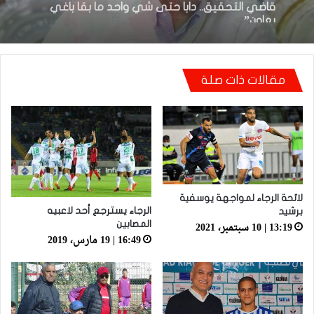
تعادل جديد أمام الدفاع الحسني الجديدي
مقالات ذات صلة
أيت منا: “كاع لي كانو كيساعدو الوداد عيط ليهم
قاضي التحقيق.. دابا حتى شي واحد ما بقا باغي
يعاون”
لائحة الرجاء لمواجهة يوسفية
الرجاء يسترجع أحد لاعبيه
برشيد
المصابين
13:19 | 10 سبتمبر، 2021
16:49 | 19 مارس، 2019