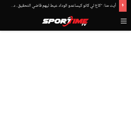
أيت منا: “كاع لي كانو كيساعدو الوداد عيط ليهم قاضي التحقيق.. دابا حتى شي واحد ما بقا باغي يعاون”
القائمة