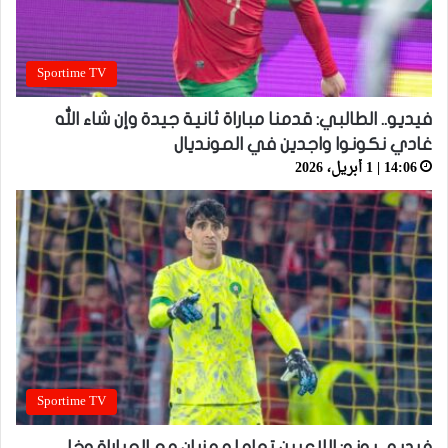
Sportime TV
فيديو.. الطالبي: قدمنا مباراة ثانية جيدة وإن شاء الله
غادي نكونوا واجدين في المونديال
14:06 | 1 أبريل، 2026
Sportime TV
فيديو.. بونو: اللاعبين تعاملو مزيان مع المباراة وخا