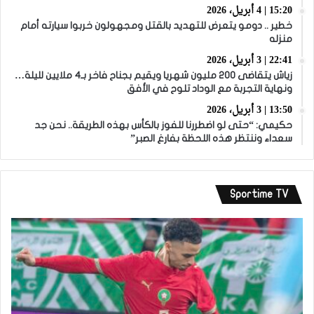
15:20 | 4 أبريل، 2026
خطير .. دومو يتعرض للتهديد بالقتل ومجهولون خربوا سيارته أمام
منزله
22:41 | 3 أبريل، 2026
زياش يتقاضى 200 مليون شهريا ويقيم بجناح فاخر بـ4 ملايين لليلة…
ونهاية التجربة مع الوداد تلوح في الأفق
13:50 | 3 أبريل، 2026
حكيمي: “حتى لو اضطررنا للفوز بالكأس بهذه الطريقة.. نحن جد
سعداء وننتظر هذه اللحظة بفارغ الصبر”
Sportime TV