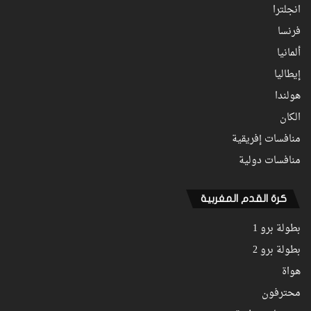
انجلترا
فرنسا
ألمانيا
إيطاليا
هولندا
الكان
منافسات إفريقية
منافسات دولية
كرة القدم المغربية
بطولة برو 1
بطولة برو 2
هواة
محترفون