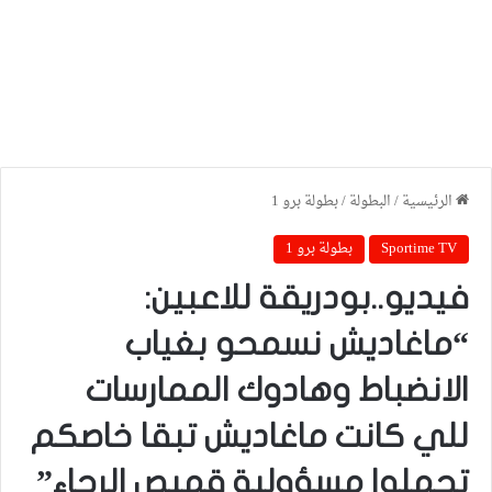
الرئيسية
/
البطولة
/
بطولة برو 1
Sportime TV
بطولة برو 1
فيديو..بودريقة للاعبين:
“ماغاديش نسمحو بغياب
الانضباط وهادوك الممارسات
للي كانت ماغاديش تبقا خاصكم
تحملوا مسؤولية قميص الرجاء”