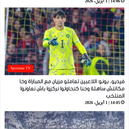
14:06 | 1 أبريل، 2026
Sportime TV
فيديو.. بونو: اللاعبين تعاملو مزيان مع المباراة وخا
مكانتش ساهلة وحنا كنحاولوا نركزوا باش نعاونوا
المنتخب
14:05 | 1 أبريل، 2026