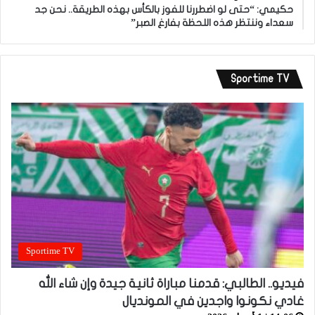
حكيمي: “حتى لو اضطررنا للفوز بالكأس بهذه الطريقة.. نحن جد
سعداء وننتظر هذه اللحظة بفارغ الصبر”
Sportime TV
Sportime TV
فيديو.. الطالبي: قدمنا مباراة ثانية جيدة وإن شاء الله
غادي نكونوا واجدين في المونديال