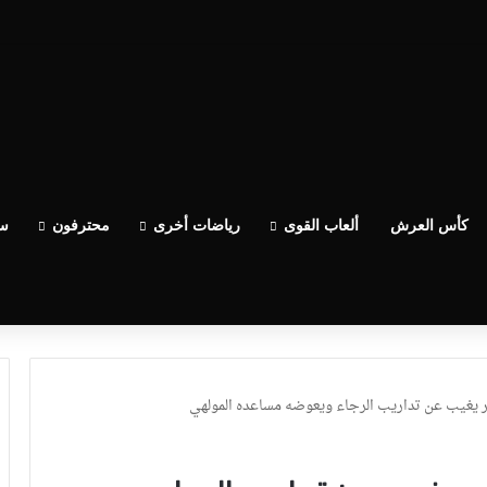
كأس العرش
ألعاب القوى
رياضات أخرى
محترفون
سب
ر يغيب عن تداريب الرجاء ويعوضه مساعده المولهي