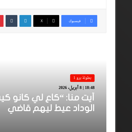
لينكدإن
فيسبوك
‫X
أقرأ المزيد
بطولة برو 1
18:48 | 8 أبريل، 2026
أيت منا: “كاع لي كانو كي
الوداد عيط ليهم قاضي
التحقيق.. دابا حتى شي وا
بقا باغي يعاون”