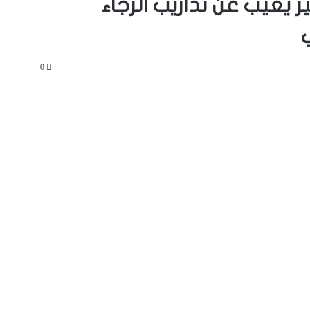
 يغيب عن تداريب الرجاء
0
الرجاء يحتفي بمتقاعديه في مبادرة وفاء
تبرز القيم الإنسانية للنادي
الرجاء يؤجل جمعه العام ويعقد لقاء
تواصليا
كارتيرون يعزز طاقمه التقني بأسماء أجنبية
ويباشر مهامه مع الوداد