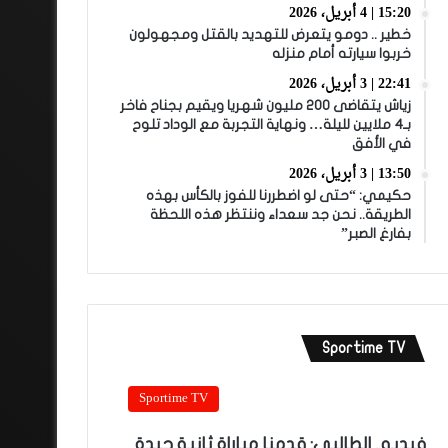
15:20 | 4 أبريل، 2026
خطير .. دومو يتعرض للتهديد بالقتل ومجهولون
خربوا سيارته أمام منزله
22:41 | 3 أبريل، 2026
زياش يتقاضى 200 مليون شهريا ويقيم بجناح فاخر
بـ4 ملايين لليلة… ونهاية التجربة مع الوداد تلوح
في الأفق
13:50 | 3 أبريل، 2026
حكيمي: “حتى لو اضطررنا للفوز بالكأس بهذه
الطريقة.. نحن جد سعداء وننتظر هذه اللحظة
بفارغ الصبر”
Sportime TV
Sportime TV
فيديو.. الطالبي: قدمنا مباراة ثانية جيدة