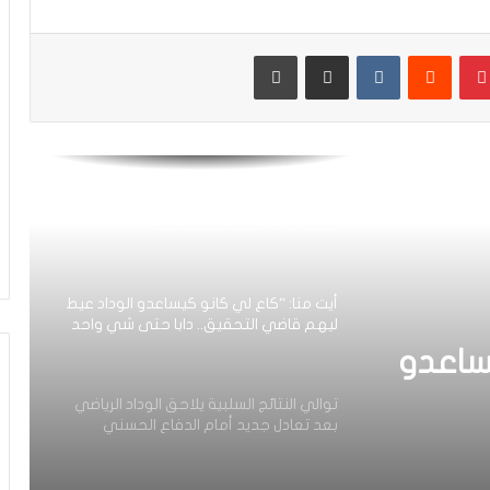
الرجاء يعود إلى التداريب ويبرمج ودية أمام
حسنية أكادير
بينتيريست
مشاركة عبر البريد
طباعة
العصبة الاحترافية تعلن إعادة برمجة
مؤجلات البطولة بعد التوقف الدولي
أيت منا: “الوداد اليوم عايشة بسبابي
وخسرت 20 مليار فالسنة الأولى”
أيت منا: “كاع لي كانو كيساعدو الوداد عيط
ليهم قاضي التحقيق.. دابا حتى شي واحد
ما بقا باغي يعاون”
ساعدو
توالي النتائج السلبية يلاحق الوداد الرياضي
بعد تعادل جديد أمام الدفاع الحسني
حد ما
الجديدي