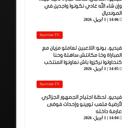
وإن شاء الله غادي نكونوا واجدين في
المونديال
14:06 | 1 أبريل، 2026
Sportime TV
فيديو.. بونو: اللاعبين تعاملو مزيان مع
المباراة وخا مكانتش ساهلة وحنا
كنحاولوا نركزوا باش نعاونوا المنتخب
14:05 | 1 أبريل، 2026
Sportime TV
فيديو.. لحظة اجتياح الجمهور الجزائري
لأرضية ملعب تورينو وإحداث فوضى
عارمة داخله
14:04 | 1 أبريل، 2026