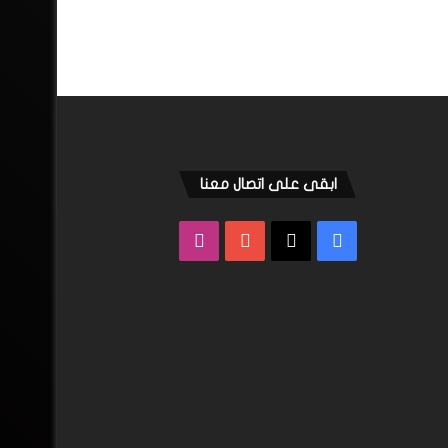
ابقى على اتصال معنا
فيسبوك
‫X
‫YouTube
انستقرام