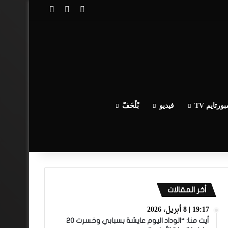
تسجيل الدخول
مقال عشوائي
إضافة عمود جا
ورتايم TV
فيديو
بْلْخَفّ
أخر المقالات
19:17 | 8 أبريل، 2026
أيت منا: “الوداد اليوم عايشة بسبابي وخسرت 20