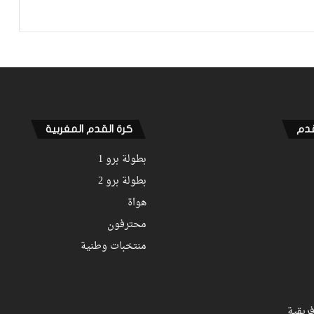
نهضة بركان يخرج بنقطة من فاس والجيش
الملكي يتوقف أمام الكوكب المراكشي
زياش يتقاضى 200 مليون شهريا ويقيم
بجناح فاخر بـ4 ملايين لليلة… ونهاية
التجربة مع الوداد تلوح في الأفق
قدم
كرة القدم المغربية
بطولة برو 1
بطولة برو 2
هواة
محترفون
منتخبات وطنية
ريقية