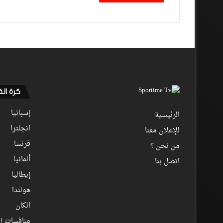
كرة ال
إسبانيا
الرئيسية
انجلترا
للإعلان معنا
فرنسا
من نحن ؟
ألمانيا
اتصل بنا
إيطاليا
هولندا
الكان
منافسات إف