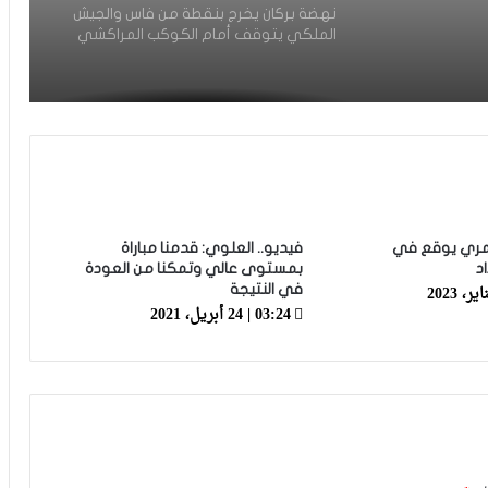
نهضة بركان يخرج بنقطة من فاس والجيش
الملكي يتوقف أمام الكوكب المراكشي
زياش يتقاضى 200 مليون شهريا ويقيم
بجناح فاخر بـ4 ملايين لليلة… ونهاية
التجربة مع الوداد تلوح في الأفق
الرجاء يحتفي بمتقاعديه في مبادرة وفاء
تبرز القيم الإنسانية للنادي
لعمري يوقع في
فيديو.. العلوي: قدمنا مباراة
د
بمستوى عالي وتمكنا من العودة
في النتيجة
الرجاء يؤجل جمعه العام ويعقد لقاء
03:24 | 24 أبريل، 2021
تواصليا
كارتيرون يعزز طاقمه التقني بأسماء أجنبية
ويباشر مهامه مع الوداد