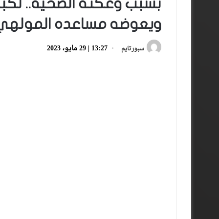
بسبب وعكته الصحية.. لكبير
ويعوضه مساعده المولهي
13:27 | 29 مايو، 2023
سبورتايم