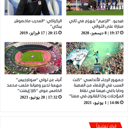
فيديو.. “الزعيم” ينهزم في ثاني
الركراكي: “المدرب ماخصوش
مباراة على التوالي
يبكي”
19:37 | 8 ديسمبر، 2020
20:15 | 17 فبراير، 2019
جمهور الرجاء للأندلسي: “كنت
أنباء عن تولي “سونارجيس”
السبب في الإقصاء من العصبة
مهمة تدبير وصيانة ملعب محمد
ودابا باغي ضيعنا في نقاط
الخامس عوض “كازا إيفنت”
17:32 | 20 يونيو، 2023
المؤجلات وخا القانون في صفنا”
14:06 | 1 يونيو، 2021
اترك تعليقاً