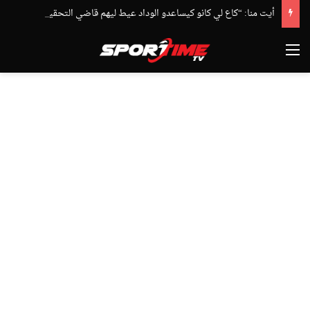
أيت منا: “كاع لي كانو كيساعدو الوداد عيط ليهم قاضي التحقيق.. دابا حتى شي واحد ما بقا باغي يعاون”
القائمة