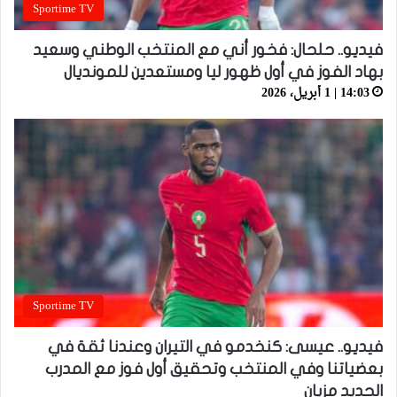
Sportime TV
فيديو.. حلحال: فخور أني مع المنتخب الوطني وسعيد
بهاد الفوز في أول ظهور ليا ومستعدين للمونديال
14:03 | 1 أبريل، 2026
Sportime TV
فيديو.. عيسى: كنخدمو في التيران وعندنا ثقة في
بعضياتنا وفي المنتخب وتحقيق أول فوز مع المدرب
الجديد مزيان