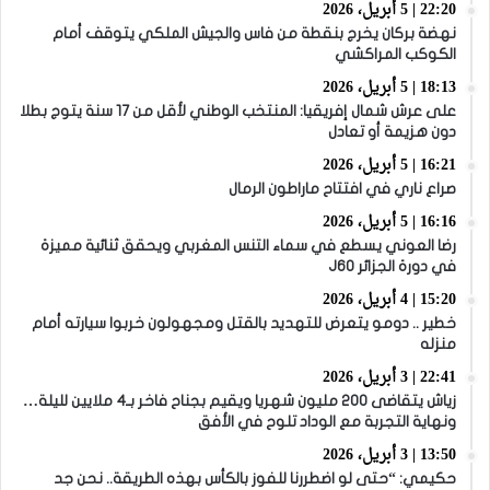
22:20 | 5 أبريل، 2026
نهضة بركان يخرج بنقطة من فاس والجيش الملكي يتوقف أمام
الكوكب المراكشي
18:13 | 5 أبريل، 2026
على عرش شمال إفريقيا: المنتخب الوطني لأقل من 17 سنة يتوج بطلا
دون هزيمة أو تعادل
16:21 | 5 أبريل، 2026
صراع ناري في افتتاح ماراطون الرمال
16:16 | 5 أبريل، 2026
رضا العوني يسطع في سماء التنس المغربي ويحقق ثنائية مميزة
في دورة الجزائر J60
15:20 | 4 أبريل، 2026
خطير .. دومو يتعرض للتهديد بالقتل ومجهولون خربوا سيارته أمام
منزله
22:41 | 3 أبريل، 2026
زياش يتقاضى 200 مليون شهريا ويقيم بجناح فاخر بـ4 ملايين لليلة…
ونهاية التجربة مع الوداد تلوح في الأفق
13:50 | 3 أبريل، 2026
حكيمي: “حتى لو اضطررنا للفوز بالكأس بهذه الطريقة.. نحن جد