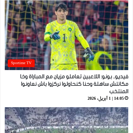
Sportime TV
فيديو.. بونو: اللاعبين تعاملو مزيان مع المباراة وخا
مكانتش ساهلة وحنا كنحاولوا نركزوا باش نعاونوا
المنتخب
14:05 | 1 أبريل، 2026