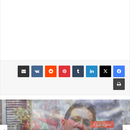
لينكدإن
بينتيريست
مشاركة عبر البريد
طباعة
بطولة برو 1