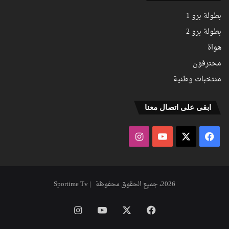
بطولة برو 1
بطولة برو 2
هواة
محترفون
منتخبات وطنية
ابقى على اتصال معنا
فيسبوك
‫X
‫YouTube
انستقرام
2026، جميع الحقوق محفوظة | Sportime Tv
فيسبوك
‫X
‫YouTube
انستقرام