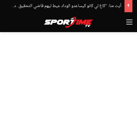
أيت منا: “كاع لي كانو كيساعدو الوداد عيط ليهم قاضي التحقيق.. دابا حتى شي واحد ما بقا باغي يعاون”
القائمة