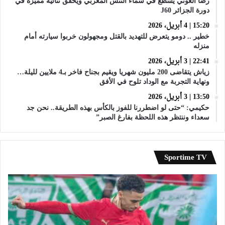
رضا العوني يسطع في سماء التنس المغربي ويحقق ثنائية مميزة في
دورة الجزائر J60
15:20 | 4 أبريل، 2026
خطير .. دومو يتعرض للتهديد بالقتل ومجهولون خربوا سيارته أمام
منزله
22:41 | 3 أبريل، 2026
زياش يتقاضى 200 مليون شهريا ويقيم بجناح فاخر بـ4 ملايين لليلة…
ونهاية التجربة مع الوداد تلوح في الأفق
13:50 | 3 أبريل، 2026
حكيمي: “حتى لو اضطررنا للفوز بالكأس بهذه الطريقة.. نحن جد
سعداء وننتظر هذه اللحظة بفارغ الصبر”
Sportime TV