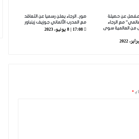
الرجاء يعود إلى التداريب ويبرمج ودية أمام
حسنية أكادير
ر مفصل عن حصيلة
صور.. الرجاء يعلن رسميا عن التعاقد
المي” مع الرجاء
مع المدرب الألماني جوزيف زينباور
17:08 | 8 يونيو، 2023
ل من العالمية سوى
العصبة الاحترافية تعلن إعادة برمجة
مؤجلات البطولة بعد التوقف الدولي
 بـ
*