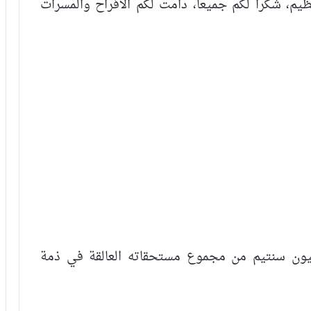
ظيم، شكرا لكم جميعا، دامت لكم الأفراح والمسرات
الذكر أن ناناح تنازل عن مبلغ 55 مليون سنتيم من مجموع مستحقاته العالقة في ذمة