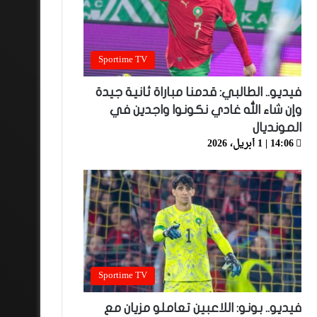
Sportime TV
فيديو.. الطالبي: قدمنا مباراة ثانية جيدة
وإن شاء الله غادي نكونوا واجدين في
المونديال
14:06 | 1 أبريل، 2026
Sportime TV
فيديو.. بونو: اللاعبين تعاملو مزيان مع