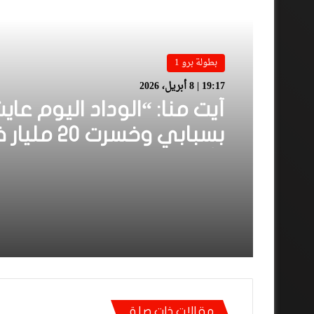
أقرأ المزيد
بطولة برو 1
19:17 | 8 أبريل، 2026
أيت منا: “الوداد اليوم عاي
بسبابي وخسرت 0
الأولى”
مقالات ذات صلة