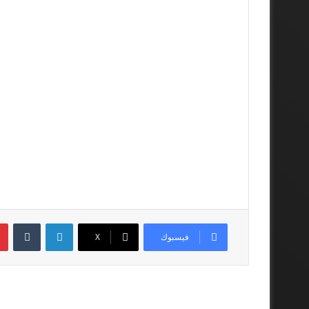
لينكدإن
فيسبوك
‫X