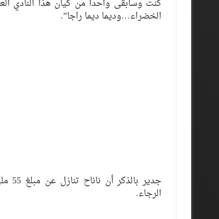
كنت وسأبقى واحدا من كيان هذا النادي الع
الخضراء…وديما ديما راجا”.
جدير ب
الرجاء.