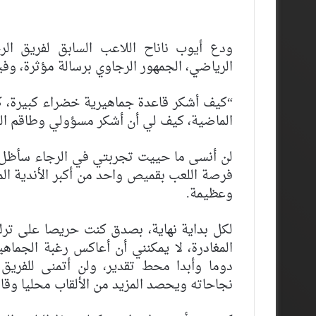
ودع أيوب ناناح اللاعب السابق لفريق الرج
الرياضي، الجمهور الرجاوي برسالة مؤثرة، وفي
“كيف أشكر قاعدة جماهيرية خضراء كبيرة، كي
الماضية، كيف لي أن أشكر مسؤولي وطاقم الت
لن أنسى ما حييت تجربتي في الرجاء سأظل د
فرصة اللعب بقميص واحد من أكبر الأندية ال
وعظيمة.
لكل بداية نهاية، بصدق كنت حريصا على تر
المغادرة، لا يمكنني أن أعاكس رغبة الجماهي
دوما وأبدا محط تقدير، ولن أتمنى للفري
نجاحاته ويحصد المزيد من الألقاب محليا وقار