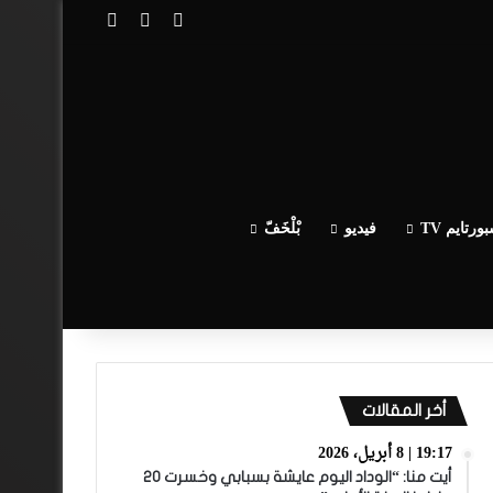
تسجيل الدخول
مقال عشوائي
إضافة عمود جا
ورتايم TV
فيديو
بْلْخَفّ
أخر المقالات
19:17 | 8 أبريل، 2026
أيت منا: “الوداد اليوم عايشة بسبابي وخسرت 20