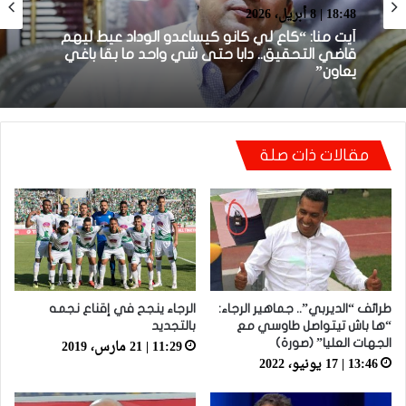
بطولة برو 1
22:23 | 6 أبريل، 2026
18:48 | 8 أبريل، 2026
توالي النتائج السلبية يلاحق الوداد الرياضي بعد
تعادل جديد أمام الدفاع الحسني الجديدي
أيت منا: “كاع لي كانو كيساعدو الوداد عيط ليهم
مقالات ذات صلة
قاضي التحقيق.. دابا حتى شي واحد ما بقا باغي
يعاون”
طرائف “الديربي”.. جماهير الرجاء:
الرجاء ينجح في إقناع نجمه
“ها باش تيتواصل طاوسي مع
بالتجديد
11:29 | 21 مارس، 2019
الجهات العليا” (صورة)
13:46 | 17 يونيو، 2022