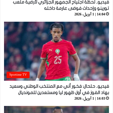
فيديو.. لحظة اجتياح الجمهور الجزائري لأرضية ملعب
تورينو وإحداث فوضى عارمة داخله
14:04 | 1 أبريل، 2026
Sportime TV
فيديو.. حلحال: فخور أني مع المنتخب الوطني وسعيد
بهاد الفوز في أول ظهور ليا ومستعدين للمونديال
14:03 | 1 أبريل، 2026