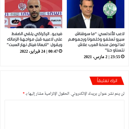
لاعب للأندلسي: “ما سوقناش
فيديو.. الركراكي يلقي الضغط
سيرو تسلفو وخلصونا ورجعوهم
على لاعبيه قبل مواجهة الزمالك
لما توصل منحة العرب علاش
ويقول: “تابعانا فينال نهار السبت”
00:47 | 24 فبراير، 2022
نتسناو حنا”
23:55 | 2 مارس، 2021
اترك تعليقاً
لن يتم نشر عنوان بريدك الإلكتروني.
الحقول الإلزامية مشار إليها بـ
*
ا
ل
ت