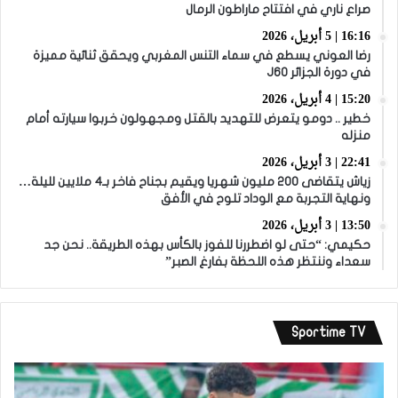
صراع ناري في افتتاح ماراطون الرمال
16:16 | 5 أبريل، 2026
رضا العوني يسطع في سماء التنس المغربي ويحقق ثنائية مميزة
في دورة الجزائر J60
15:20 | 4 أبريل، 2026
خطير .. دومو يتعرض للتهديد بالقتل ومجهولون خربوا سيارته أمام
منزله
22:41 | 3 أبريل، 2026
زياش يتقاضى 200 مليون شهريا ويقيم بجناح فاخر بـ4 ملايين لليلة…
ونهاية التجربة مع الوداد تلوح في الأفق
13:50 | 3 أبريل، 2026
حكيمي: “حتى لو اضطررنا للفوز بالكأس بهذه الطريقة.. نحن جد
سعداء وننتظر هذه اللحظة بفارغ الصبر”
Sportime TV