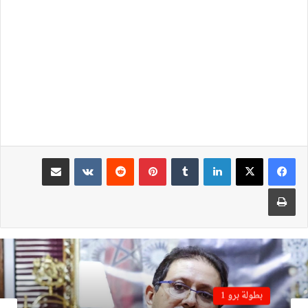
لينكدإن
بينتيريست
مشاركة عبر البريد
طباعة
بطولة برو 1