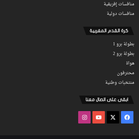
منافسات إفريقية
منافسات دولية
كرة القدم المغربية
بطولة برو 1
بطولة برو 2
هواة
محترفون
منتخبات وطنية
ابقى على اتصال معنا
فيسبوك
‫X
‫YouTube
انستقرام