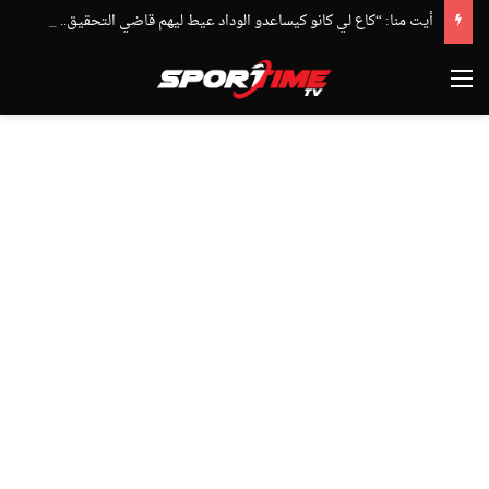
أيت منا: “كاع لي كانو كيساعدو الوداد عيط ليهم قاضي التحقيق.. دابا حتى شي واحد ما بقا باغي يعاون”
القائمة