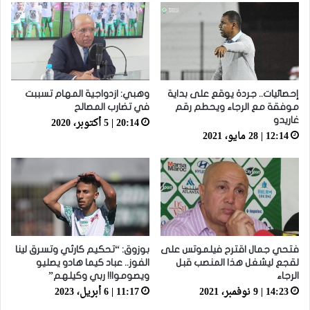
يعاون”
إحصائيات.. جردة يوقع على بداية
وهبي: ازدواجية المهام تسببت
موفقة مع الرجاء ويحطم رقم
في تضارب المصالح
20:14 | 5 أكتوبر، 2020
غاريدو
12:14 | 28 مايو، 2021
فتحي جمال اقترح فيلموتس على
بوزوق: “تحكيم كارثي وتسرق لينا
لقجع ليشغل هذا المنصب قبل
الفوز.. عباد كيما هادو يصليو
الرجاء
ويصوموا!! ربي وكيلهم”
14:23 | 9 نوفمبر، 2021
11:17 | 6 أبريل، 2023