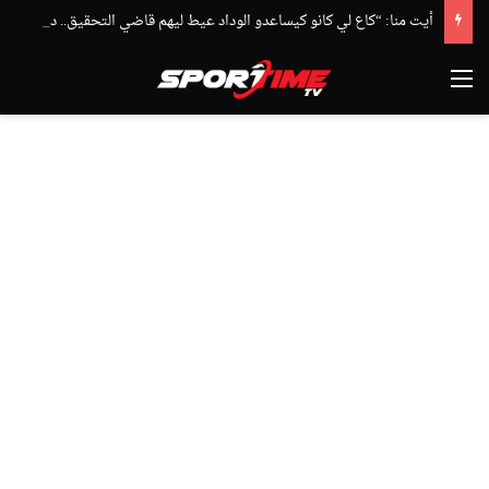
أيت منا: “كاع لي كانو كيساعدو الوداد عيط ليهم قاضي التحقيق.. دابا حتى شي واحد ما بقا باغي يعاون”
القائمة