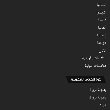
إسبانيا
انجلترا
فرنسا
ألمانيا
إيطاليا
هولندا
الكان
منافسات إفريقية
منافسات دولية
كرة القدم المغربية
بطولة برو 1
بطولة برو 2
هواة