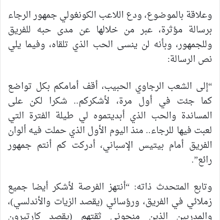
وعلاقة بالموضوع، ودع اللاعب الكونغولي جمهور الرجاء
برسالة مؤثرة، عبر من خلالها عن مدى حبه للفريق
وللجمهور، وبأنه لن ينسى الحب الذي تلقاه، وفيما يلي
نص الرسالة:
“إلى الشعب الرجاوي الحبيب، أقف أمامكم بكل تواضع
كما جئت في أول مرة، لأشكركم.. شكرا لكن على
المساندة والحب الذي أبديتموه لي طيلة الفترة التي
لعبت فيها للرجاء.. منذ اليوم الأول الذي حملت فيه ألوان
الفريق أمام بيتيس الإسباني، أدركت كم أنتم جمهور
رائع”.
وتابع المتحدث ذاته: “أنتهز الفرصة لأشكر أيضا جميع
زملائي في الفريق، ورؤسائي (يقصد الزيات والأندلسي)،
والمدربين الذين منحوني ثقتهم (يقصد كارتيرون