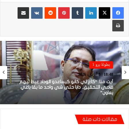
لينكدإن
بينتيريست
مشاركة عبر البريد
طباعة
بطولة برو 1
بطولة برو 1
22:23 | 6 أبريل، 2026
18:48 | 8 أبريل، 2026
توالي النتائج السلبية يلاحق الوداد الرياضي بعد
تعادل جديد أمام الدفاع الحسني الجديدي
مقالات ذات صلة
أيت منا: “كاع لي كانو كيساعدو الوداد عيط ليهم
قاضي التحقيق.. دابا حتى شي واحد ما بقا باغي