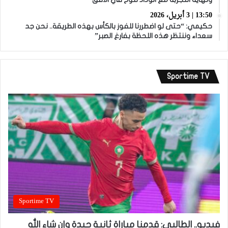
13:50 | 3 أبريل، 2026
حكيمي: “حتى لو اضطررنا للفوز بالكأس بهذه الطريقة.. نحن جد
سعداء وننتظر هذه اللحظة بفارغ الصبر”
Sportime TV
Sportime TV
فيديو.. الطالبي: قدمنا مباراة ثانية جيدة وإن شاء الله