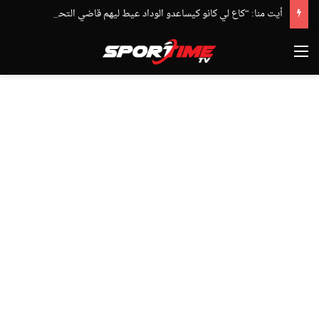
أيت منا: “كاع لي كانو كيساعدو الوداد عيط ليهم قاضي التحقيق.. دابا حتى شي واحد ما بقا باغي يعاون”
القائمة