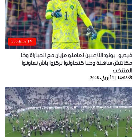
Sportime TV
فيديو.. بونو: اللاعبين تعاملو مزيان مع المباراة وخا
مكانتش ساهلة وحنا كنحاولوا نركزوا باش نعاونوا
المنتخب
14:05 | 1 أبريل، 2026