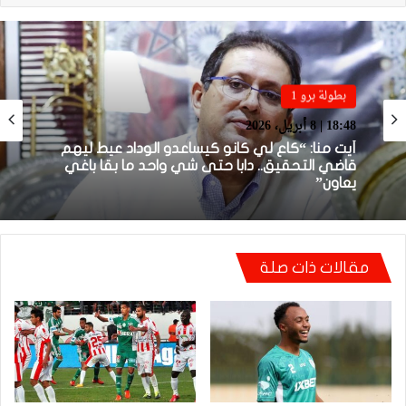
بطولة برو 1
بطولة برو 1
22:23 | 6 أبريل، 2026
18:48 | 8 أبريل، 2026
توالي النتائج السلبية يلاحق الوداد الرياضي بعد
تعادل جديد أمام الدفاع الحسني الجديدي
أيت منا: “كاع لي كانو كيساعدو الوداد عيط ليهم
مقالات ذات صلة
قاضي التحقيق.. دابا حتى شي واحد ما بقا باغي
يعاون”