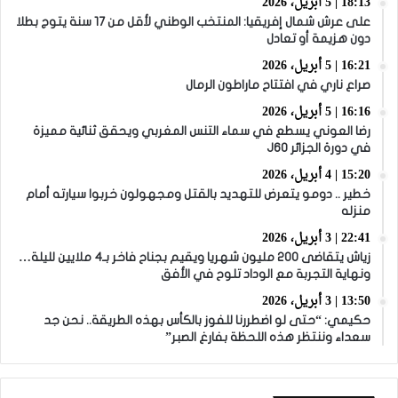
18:13 | 5 أبريل، 2026
على عرش شمال إفريقيا: المنتخب الوطني لأقل من 17 سنة يتوج بطلا
دون هزيمة أو تعادل
16:21 | 5 أبريل، 2026
صراع ناري في افتتاح ماراطون الرمال
16:16 | 5 أبريل، 2026
رضا العوني يسطع في سماء التنس المغربي ويحقق ثنائية مميزة
في دورة الجزائر J60
15:20 | 4 أبريل، 2026
خطير .. دومو يتعرض للتهديد بالقتل ومجهولون خربوا سيارته أمام
منزله
22:41 | 3 أبريل، 2026
زياش يتقاضى 200 مليون شهريا ويقيم بجناح فاخر بـ4 ملايين لليلة…
ونهاية التجربة مع الوداد تلوح في الأفق
13:50 | 3 أبريل، 2026
حكيمي: “حتى لو اضطررنا للفوز بالكأس بهذه الطريقة.. نحن جد
سعداء وننتظر هذه اللحظة بفارغ الصبر”