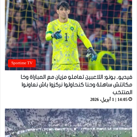
Sportime TV
فيديو.. بونو: اللاعبين تعاملو مزيان مع المباراة وخا
مكانتش ساهلة وحنا كنحاولوا نركزوا باش نعاونوا
المنتخب
14:05 | 1 أبريل، 2026