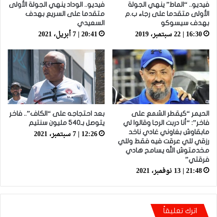
فيديو.. “الماط” ينهي الجولة
فيديو.. الوداد ينهي الجولة الأولى
الأولى متقدما على رجاء ب.م
متقدما على السريع بهدف
بهدف سيسوكو
السعيدي
16:30 | 22 سبتمبر، 2019
20:41 | 7 أبريل، 2021
الحيمر “كيقطر الشمع على
بعد احتجاجه على “الكاف”.. فاخر
فاخر”: “أنا دربت الرجا وقالوا لي
يتوصل بـ540 مليون سنتيم
12:26 | 7 سبتمبر، 2021
مابقاوش بغاوني غادي ناخد
رزقي للي عرقت فيه فقط وللي
مخدمتوش الله يسامح هادي
فرقتي”
21:48 | 13 نوفمبر، 2021
اترك تعليقاً