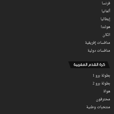
فرنسا
ألمانيا
إيطاليا
هولندا
الكان
منافسات إفريقية
منافسات دولية
كرة القدم المغربية
بطولة برو 1
بطولة برو 2
هواة
محترفون
منتخبات وطنية