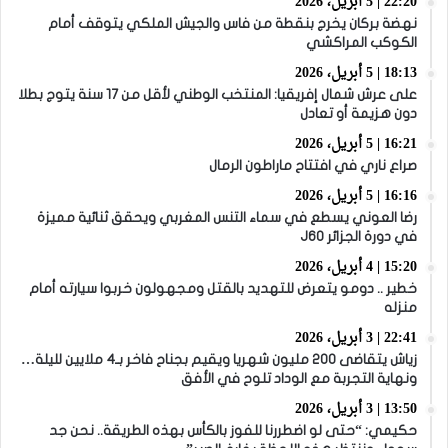
22:20 | 5 أبريل، 2026
نهضة بركان يخرج بنقطة من فاس والجيش الملكي يتوقف أمام
الكوكب المراكشي
18:13 | 5 أبريل، 2026
على عرش شمال إفريقيا: المنتخب الوطني لأقل من 17 سنة يتوج بطلا
دون هزيمة أو تعادل
16:21 | 5 أبريل، 2026
صراع ناري في افتتاح ماراطون الرمال
16:16 | 5 أبريل، 2026
رضا العوني يسطع في سماء التنس المغربي ويحقق ثنائية مميزة
في دورة الجزائر J60
15:20 | 4 أبريل، 2026
خطير .. دومو يتعرض للتهديد بالقتل ومجهولون خربوا سيارته أمام
منزله
22:41 | 3 أبريل، 2026
زياش يتقاضى 200 مليون شهريا ويقيم بجناح فاخر بـ4 ملايين لليلة…
ونهاية التجربة مع الوداد تلوح في الأفق
13:50 | 3 أبريل، 2026
حكيمي: “حتى لو اضطررنا للفوز بالكأس بهذه الطريقة.. نحن جد