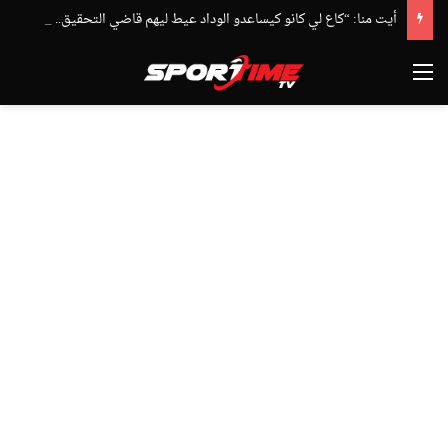
أيت منا: “كاع لي كانو كيساعدو الوداد عيط ليهم قاضي التحقيق.. دابا حتى شي واحد ما بقا باغي يعاون”
القائمة