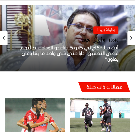
بطولة برو 1
بطولة برو 1
22:23 | 6 أبريل، 2026
18:48 | 8 أبريل، 2026
توالي النتائج السلبية يلاحق الوداد الرياضي بعد
تعادل جديد أمام الدفاع الحسني الجديدي
أيت منا: “كاع لي كانو كيساعدو الوداد عيط ليهم
مقالات ذات صلة
قاضي التحقيق.. دابا حتى شي واحد ما بقا باغي
يعاون”