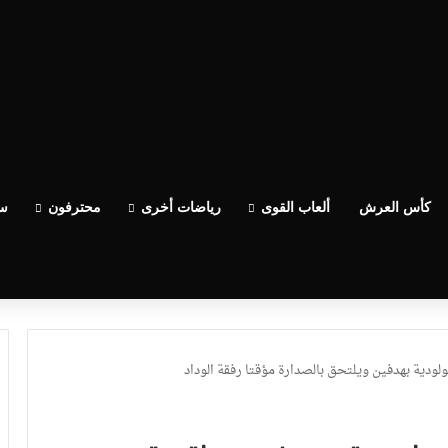
يساعدو الوداد عيط ليهم قاضي التحقيق.. دابا حتى شي واحد ما بقا باغي يعاون”
كأس العرش
ألعاب القوى
رياضات أخرى
محترفون
سب
ولودية بهدفين ويلتحق بالصدارة مؤقتا رفقة الوداد