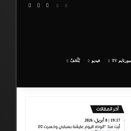
تسجيل الدخول
مقال عشوائي
إضافة عمود جا
ورتايم TV
فيديو
بْلْخَفّ
أخر المقالات
19:17 | 8 أبريل، 2026
أيت منا: “الوداد اليوم عايشة بسبابي وخسرت 20