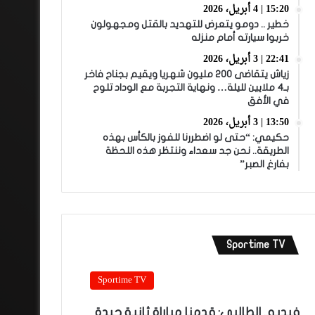
15:20 | 4 أبريل، 2026
خطير .. دومو يتعرض للتهديد بالقتل ومجهولون
خربوا سيارته أمام منزله
22:41 | 3 أبريل، 2026
زياش يتقاضى 200 مليون شهريا ويقيم بجناح فاخر
بـ4 ملايين لليلة… ونهاية التجربة مع الوداد تلوح
في الأفق
13:50 | 3 أبريل، 2026
حكيمي: “حتى لو اضطررنا للفوز بالكأس بهذه
الطريقة.. نحن جد سعداء وننتظر هذه اللحظة
بفارغ الصبر”
Sportime TV
Sportime TV
فيديو.. الطالبي: قدمنا مباراة ثانية جيدة