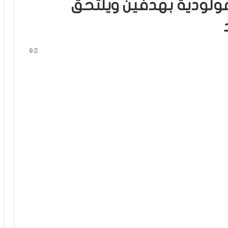
لمولودية بهدفين ويلتحق
0
الرجاء يحتفي بمتقاعديه في مبادرة وفاء
تبرز القيم الإنسانية للنادي
الرجاء يؤجل جمعه العام ويعقد لقاء
تواصليا
كارتيرون يعزز طاقمه التقني بأسماء أجنبية
ويباشر مهامه مع الوداد