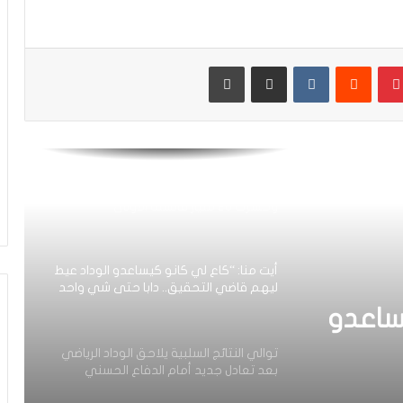
الرجاء يعود إلى التداريب ويبرمج ودية أمام
حسنية أكادير
بينتيريست
مشاركة عبر البريد
طباعة
العصبة الاحترافية تعلن إعادة برمجة
مؤجلات البطولة بعد التوقف الدولي
أيت منا: “الوداد اليوم عايشة بسبابي
وخسرت 20 مليار فالسنة الأولى”
أيت منا: “كاع لي كانو كيساعدو الوداد عيط
ليهم قاضي التحقيق.. دابا حتى شي واحد
ما بقا باغي يعاون”
ساعدو
توالي النتائج السلبية يلاحق الوداد الرياضي
بعد تعادل جديد أمام الدفاع الحسني
حد ما
الجديدي