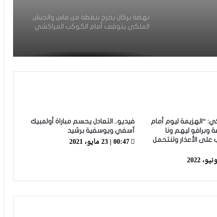
نهضة بركان يخرج بنقطة من فاس والجيش
الملكي يتوقف أمام الكوكب المراكشي
زياش يتقاضى 200 مليون شهريا ويقيم
بجناح فاخر بـ4 ملايين لليلة… ونهاية
التجربة مع الوداد تلوح في الأفق
الرجاء يحتفي بمتقاعديه في مبادرة وفاء
تبرز القيم الإنسانية للنادي
كي: “الهزيمة ليوم أمام
فيديو.. التعادل يحسم مباراة أولمبيك
 وبرافو ليهم ونا
آسفي ويوسفية برشيد
00:47 | 23 مايو، 2021
على الأعذار وتنتحمل
الرجاء يؤجل جمعه العام ويعقد لقاء
تواصليا
كارتيرون يعزز طاقمه التقني بأسماء أجنبية
ويباشر مهامه مع الوداد