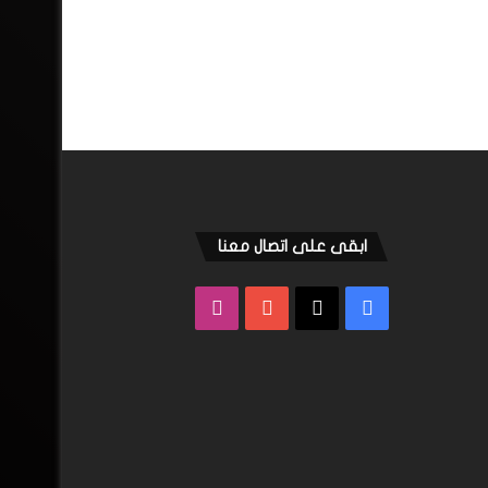
ابقى على اتصال معنا
فيسبوك
‫X
‫YouTube
انستقرام