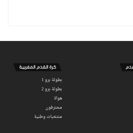
نهضة بركان يخرج بنقطة من فاس والجيش
الملكي يتوقف أمام الكوكب المراكشي
زياش يتقاضى 200 مليون شهريا ويقيم
بجناح فاخر بـ4 ملايين لليلة… ونهاية
التجربة مع الوداد تلوح في الأفق
قدم
كرة القدم المغربية
بطولة برو 1
بطولة برو 2
هواة
محترفون
منتخبات وطنية