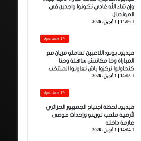
وإن شاء الله غادي نكونوا واجدين في
المونديال
14:06 | 1 أبريل، 2026
Sportime TV
فيديو.. بونو: اللاعبين تعاملو مزيان مع
المباراة وخا مكانتش ساهلة وحنا
كنحاولوا نركزوا باش نعاونوا المنتخب
14:05 | 1 أبريل، 2026
Sportime TV
فيديو.. لحظة اجتياح الجمهور الجزائري
لأرضية ملعب تورينو وإحداث فوضى
عارمة داخله
14:04 | 1 أبريل، 2026