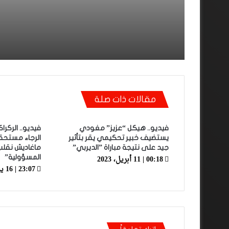
بقا باغي يعاون”
مقالات ذات صلة
فيديو.. هيكل “عزيز” مغودي
فيديو.. الركرا
يستضيف خبير تحكيمي يقر بتأثير
الرجاء مستحقة
جيد على نتيجة مباراة ”الديربي”
ماغاديش نقلب 
00:18 | 11 أبريل، 2023
المسؤولية”
23:07 | 16 يونيو، 2022