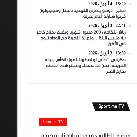
15:20 | 4 أبريل، 2026
خطير .. دومو يتعرض للتهديد بالقتل ومجهولون
خربوا سيارته أمام منزله
22:41 | 3 أبريل، 2026
زياش يتقاضى 200 مليون شهريا ويقيم بجناح فاخر
بـ4 ملايين لليلة… ونهاية التجربة مع الوداد تلوح
في الأفق
13:50 | 3 أبريل، 2026
حكيمي: “حتى لو اضطررنا للفوز بالكأس بهذه
الطريقة.. نحن جد سعداء وننتظر هذه اللحظة
بفارغ الصبر”
Sportime TV
Sportime TV
فيديو.. الطالبي: قدمنا مباراة ثانية جيدة