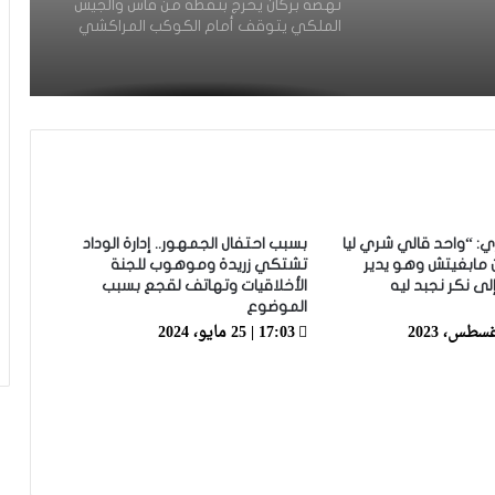
نهضة بركان يخرج بنقطة من فاس والجيش
الملكي يتوقف أمام الكوكب المراكشي
زياش يتقاضى 200 مليون شهريا ويقيم
بجناح فاخر بـ4 ملايين لليلة… ونهاية
التجربة مع الوداد تلوح في الأفق
الرجاء يحتفي بمتقاعديه في مبادرة وفاء
تبرز القيم الإنسانية للنادي
ري: “واحد قالي شري ليا
بسبب احتفال الجمهور.. إدارة الوداد
 مابغيتش وهو يدير
تشتكي زريدة وموهوب للجنة
ى نكر نجبد ليه
الأخلاقيات وتهاتف لقجع بسبب
الرجاء يؤجل جمعه العام ويعقد لقاء
الموضوع
تواصليا
17:03 | 25 مايو، 2024
كارتيرون يعزز طاقمه التقني بأسماء أجنبية
ويباشر مهامه مع الوداد