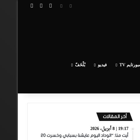
تسجيل الدخول
مقال عشوائي
إضافة عمود جا
ورتايم TV
فيديو
بْلْخَفّ
أخر المقالات
19:17 | 8 أبريل، 2026
أيت منا: “الوداد اليوم عايشة بسبابي وخسرت 20