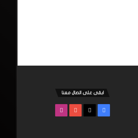
ابقى على اتصال معنا
فيسبوك
‫X
‫YouTube
انستقرام