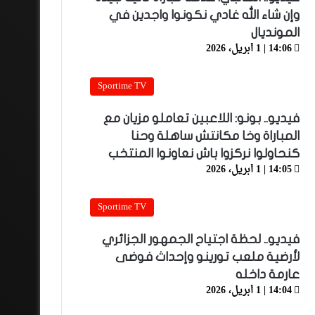
وإن شاء الله غادي نكونوا واجدين في
المونديال
14:06 | 1 أبريل، 2026
Sportime TV
فيديو.. بونو: اللاعبين تعاملو مزيان مع
المباراة وخا مكانتش ساهلة وحنا
كنحاولوا نركزوا باش نعاونوا المنتخب
14:05 | 1 أبريل، 2026
Sportime TV
فيديو.. لحظة اجتياح الجمهور الجزائري
لأرضية ملعب تورينو وإحداث فوضى
عارمة داخله
14:04 | 1 أبريل، 2026