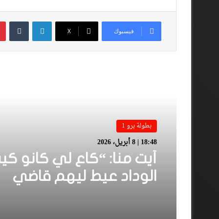
لينكدإن
فيسبوك
‫X
أقرأ المزيد
بطولة برو 1
18:48 | 8 أبريل، 2026
أيت منا: “كاع لي كانو كي
الوداد عيط ليهم قاضي
التحقيق.. دابا حتى شي وا
بقا باغي يعاون”