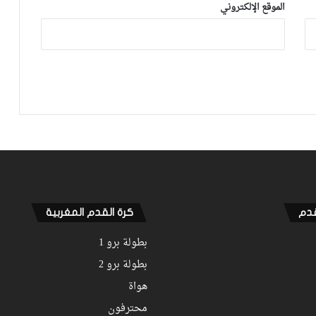
الموقع الإلكتروني
نهضة بركان يخرج بنقطة من فاس والجيش
الملكي يتوقف أمام الكوكب المراكشي
زياش يتقاضى 200 مليون شهريا ويقيم
بجناح فاخر بـ4 ملايين لليلة… ونهاية
التجربة مع الوداد تلوح في الأفق
قدم
كرة القدم المغربية
بطولة برو 1
بطولة برو 2
هواة
محترفون