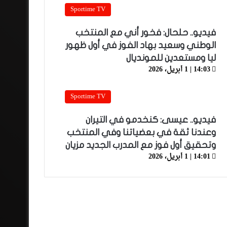
Sportime TV
فيديو.. حلحال: فخور أني مع المنتخب
الوطني وسعيد بهاد الفوز في أول ظهور
ليا ومستعدين للمونديال
14:03 | 1 أبريل، 2026
Sportime TV
فيديو.. عيسى: كنخدمو في التيران
وعندنا ثقة في بعضياتنا وفي المنتخب
وتحقيق أول فوز مع المدرب الجديد مزيان
14:01 | 1 أبريل، 2026