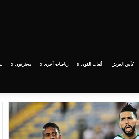
اعدو الوداد عيط ليهم قاضي التحقيق.. دابا حتى شي واحد ما بقا باغي يعاون”
كأس العرش
ألعاب القوى
رياضات أخرى
محترفون
سب