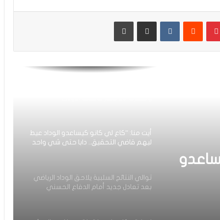
الرجاء يعود إلى التداريب ويبرمج ودية أمام
حسنية أكادير
بينتيريست
مشاركة عبر البريد
طباعة
العصبة الاحترافية تعلن إعادة برمجة
مؤجلات البطولة بعد التوقف الدولي
أيت منا: “الوداد اليوم عايشة بسبابي
وخسرت 20 مليار فالسنة الأولى”
أيت منا: “كاع لي كانو كيساعدو الوداد عيط
ليهم قاضي التحقيق.. دابا حتى شي واحد
ما بقا باغي يعاون”
ساعدو
توالي النتائج السلبية يلاحق الوداد الرياضي
بعد تعادل جديد أمام الدفاع الحسني
حد ما
الجديدي