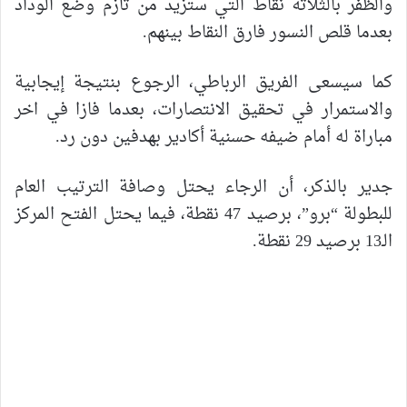
والظفر بالثلاثة نقاط التي ستزيد من تأزم وضع الوداد
بعدما قلص النسور فارق النقاط بينهم.
كما سيسعى الفريق الرباطي، الرجوع بنتيجة إيجابية
والاستمرار في تحقيق الانتصارات، بعدما فازا في اخر
مباراة له أمام ضيفه حسنية أكادير بهدفين دون رد.
جدير بالذكر، أن الرجاء يحتل وصافة الترتيب العام
للبطولة “برو”، برصيد 47 نقطة، فيما يحتل الفتح المركز
الـ13 برصيد 29 نقطة.