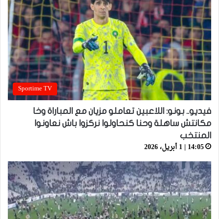
Sportime TV
فيديو.. بونو: اللاعبين تعاملو مزيان مع المباراة وخا
مكانتش ساهلة وحنا كنحاولوا نركزوا باش نعاونوا
المنتخب
14:05 | 1 أبريل، 2026