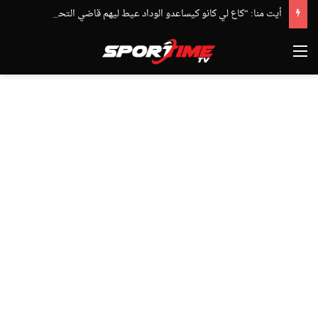
أيت منا: “كاع لي كانو كيساعدو الوداد عيط ليهم قاضي التحقيق.. دابا حتى شي واحد ما بقا باغي يعاون”
القائمة