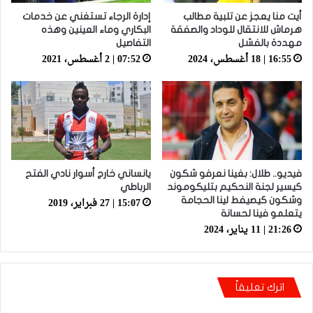
أيت منا يعجز عن تلبية مطالب
إدارة الرجاء تستغني عن خدمات
هرماش للانتقال للوداد والصفقة
البكاري وماء العينين وهذه
مهددة بالفشل
التفاصيل
16:55 | 18 أغسطس، 2024
07:52 | 2 أغسطس، 2021
فيديو.. طلال: بغينا نعرفو شكون
يانساني خارج أسوار نادي الفتح
كيسير لجنة النحكيم بتليكوموند
الرباطي
15:07 | 27 فبراير، 2019
وشكون كيصيفط لينا الحجامة
يتعلمو فينا لحسانة
21:26 | 11 يناير، 2024
اترك تعليقاً