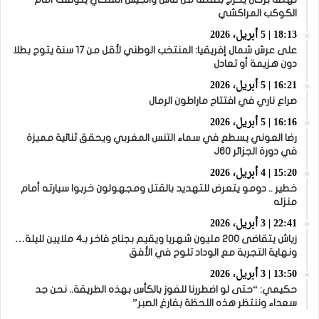
الكوكب المراكشي
18:13 | 5 أبريل، 2026
على عرش شمال إفريقيا: المنتخب الوطني لأقل من 17 سنة يتوج بطلا
دون هزيمة أو تعادل
16:21 | 5 أبريل، 2026
صراع ناري في افتتاح ماراطون الرمال
16:16 | 5 أبريل، 2026
رضا العوني يسطع في سماء التنس المغربي ويحقق ثنائية مميزة
في دورة الجزائر J60
15:20 | 4 أبريل، 2026
خطير .. دومو يتعرض للتهديد بالقتل ومجهولون خربوا سيارته أمام
منزله
22:41 | 3 أبريل، 2026
زياش يتقاضى 200 مليون شهريا ويقيم بجناح فاخر بـ4 ملايين لليلة…
ونهاية التجربة مع الوداد تلوح في الأفق
13:50 | 3 أبريل، 2026
حكيمي: “حتى لو اضطررنا للفوز بالكأس بهذه الطريقة.. نحن جد
سعداء وننتظر هذه اللحظة بفارغ الصبر”