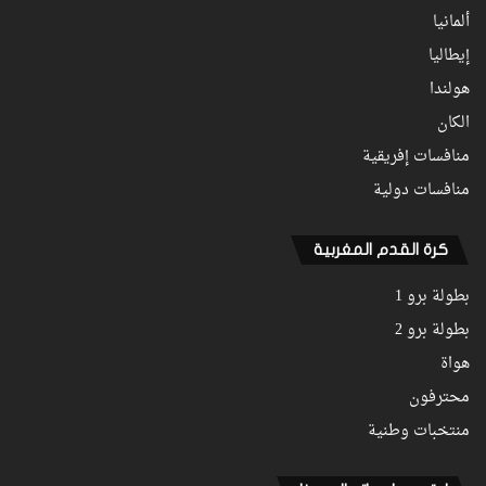
ألمانيا
إيطاليا
هولندا
الكان
منافسات إفريقية
منافسات دولية
كرة القدم المغربية
بطولة برو 1
بطولة برو 2
هواة
محترفون
منتخبات وطنية