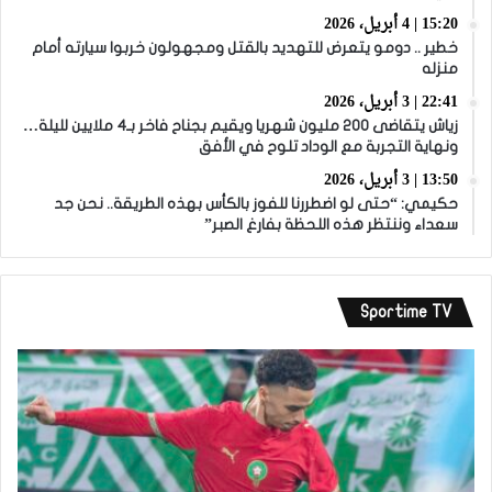
15:20 | 4 أبريل، 2026
خطير .. دومو يتعرض للتهديد بالقتل ومجهولون خربوا سيارته أمام
منزله
22:41 | 3 أبريل، 2026
زياش يتقاضى 200 مليون شهريا ويقيم بجناح فاخر بـ4 ملايين لليلة…
ونهاية التجربة مع الوداد تلوح في الأفق
13:50 | 3 أبريل، 2026
حكيمي: “حتى لو اضطررنا للفوز بالكأس بهذه الطريقة.. نحن جد
سعداء وننتظر هذه اللحظة بفارغ الصبر”
Sportime TV