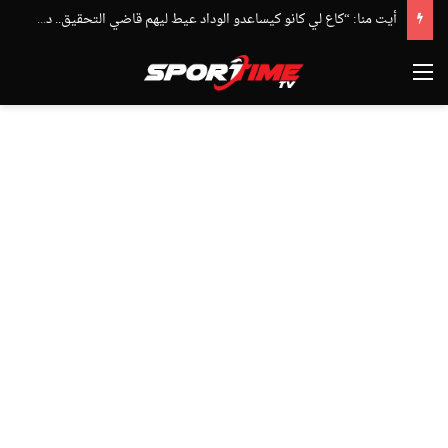
أيت منا: “كاع لي كانو كيساعدو الوداد عيط ليهم قاضي التحقيق.. دابا حتى شي واحد ما بقا باغي يعاون”
القائمة