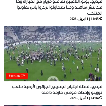
فيديو.. بونو: اللاعبين تعاملو مزيان مع المباراة وخا
مكانتش ساهلة وحنا كنحاولوا نركزوا باش نعاونوا
المنتخب
14:05 | 1 أبريل، 2026
Sportime TV
فيديو.. لحظة اجتياح الجمهور الجزائري لأرضية ملعب
تورينو وإحداث فوضى عارمة داخله
14:04 | 1 أبريل، 2026