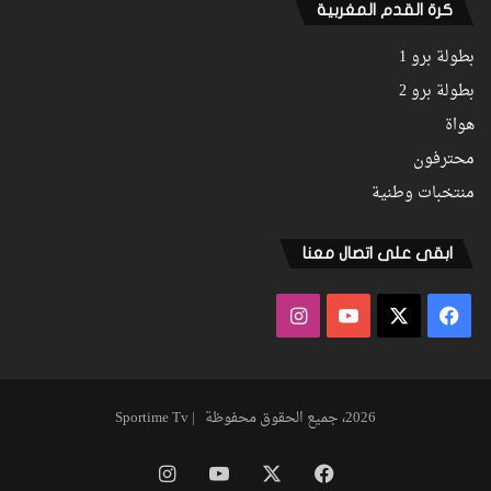
كرة القدم المغربية
بطولة برو 1
بطولة برو 2
هواة
محترفون
منتخبات وطنية
ابقى على اتصال معنا
فيسبوك
‫X
‫YouTube
انستقرام
2026، جميع الحقوق محفوظة | Sportime Tv
فيسبوك
‫X
‫YouTube
انستقرام