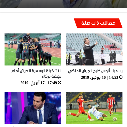
مقالات ذات صلة
أيت منا: “كاع لي كانو كيساعدو الوداد عيط ليهم
قاضي التحقيق.. دابا حتى شي واحد ما بقا باغي
يعاون”
رسميا.. ألوس خارج الجيش الملكي
التشكيلة الرسمية للجيش أمام
14:52 | 10 يونيو، 2019
نهضة بركان
17:49 | 17 أبريل، 2019