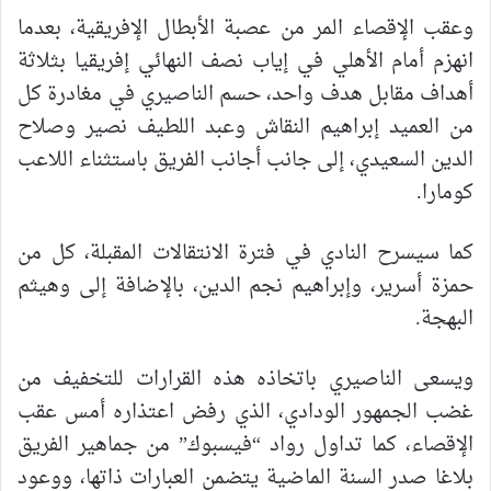
وعقب الإقصاء المر من عصبة الأبطال الإفريقية، بعدما
انهزم أمام الأهلي في إياب نصف النهائي إفريقيا بثلاثة
أهداف مقابل هدف واحد، حسم الناصيري في مغادرة كل
من العميد إبراهيم النقاش وعبد اللطيف نصير وصلاح
الدين السعيدي، إلى جانب أجانب الفريق باستثناء اللاعب
كومارا.
كما سيسرح النادي في فترة الانتقالات المقبلة، كل من
حمزة أسرير، وإبراهيم نجم الدين، بالإضافة إلى وهيثم
البهجة.
ويسعى الناصيري باتخاذه هذه القرارات للتخفيف من
غضب الجمهور الودادي، الذي رفض اعتذاره أمس عقب
الإقصاء، كما تداول رواد “فيسبوك” من جماهير الفريق
بلاغا صدر السنة الماضية يتضمن العبارات ذاتها، ووعود