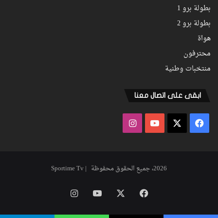
بطولة برو 1
بطولة برو 2
هواة
محترفون
منتخبات وطنية
ابقى على اتصال معنا
فيسبوك
‫X
‫YouTube
انستقرام
2026، جميع الحقوق محفوظة | Sportime Tv
فيسبوك
‫X
‫YouTube
انستقرام