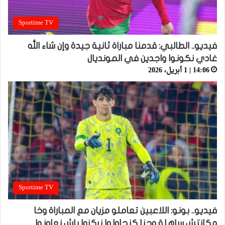
Sportime TV
فيديو.. الطالبي: قدمنا مباراة ثانية جيدة وإن شاء الله
غادي نكونوا واجدين في المونديال
14:06 | 1 أبريل، 2026
Sportime TV
فيديو.. بونو: اللاعبين تعاملو مزيان مع المباراة وخا
مكانتش ساهلة وحنا كنحاولوا نركزوا باش نعاونوا