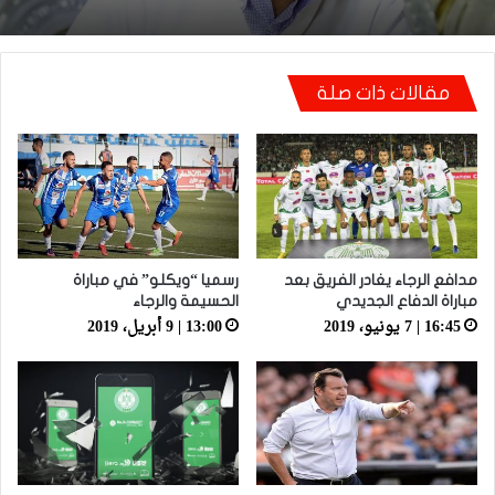
أيت منا: “كاع لي كانو كيساعدو الوداد عيط ليهم
مقالات ذات صلة
قاضي التحقيق.. دابا حتى شي واحد ما بقا باغي
يعاون”
مدافع الرجاء يغادر الفريق بعد
رسميا “ويكلو” في مباراة
مباراة الدفاع الجديدي
الحسيمة والرجاء
16:45 | 7 يونيو، 2019
13:00 | 9 أبريل، 2019