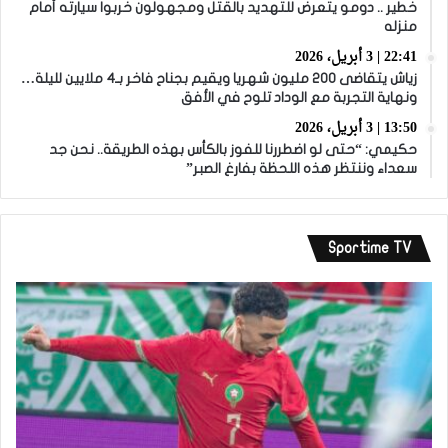
خطير .. دومو يتعرض للتهديد بالقتل ومجهولون خربوا سيارته أمام
منزله
22:41 | 3 أبريل، 2026
زياش يتقاضى 200 مليون شهريا ويقيم بجناح فاخر بـ4 ملايين لليلة…
ونهاية التجربة مع الوداد تلوح في الأفق
13:50 | 3 أبريل، 2026
حكيمي: “حتى لو اضطررنا للفوز بالكأس بهذه الطريقة.. نحن جد
سعداء وننتظر هذه اللحظة بفارغ الصبر”
Sportime TV