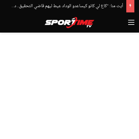
أيت منا: “كاع لي كانو كيساعدو الوداد عيط ليهم قاضي التحقيق.. دابا حتى شي واحد ما بقا باغي يعاون”
القائمة