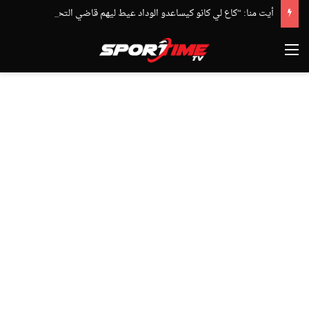
أيت منا: “كاع لي كانو كيساعدو الوداد عيط ليهم قاضي التحقيق.. دابا حتى شي واحد ما بقا باغي يعاون”
القائمة