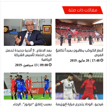
أيت منا: “كاع لي كانو كيساعدو الوداد عيط ليهم
مقالات ذات صلة
قاضي التحقيق.. دابا حتى شي واحد ما بقا باغي
يعاون”
أنصار الكوكب يطالبون بمبدأ تكافؤ
بعد الدفاع.. 3 أندية جديدة تحصل
الفرص
على اعتماد تأسيس الشركة
17:48 | 20 مايو، 2019
الرياضية
09:00 | 13 سبتمبر، 2019
فيديو.. الوداد يتجرع مرارة الهزيمة
بسبب إغلاق “دونور”.. الرجاء