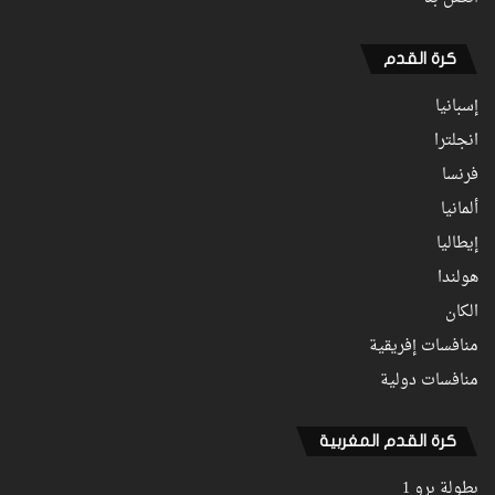
كرة القدم
إسبانيا
انجلترا
فرنسا
ألمانيا
إيطاليا
هولندا
الكان
منافسات إفريقية
منافسات دولية
كرة القدم المغربية
بطولة برو 1