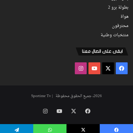
بطولة برو 2
هواة
محترفون
منتخبات وطنية
ابقى على اتصال معنا
فيسبوك
‫X
‫YouTube
انستقرام
2026، جميع الحقوق محفوظة | Sportime Tv
فيسبوك
‫X
‫YouTube
انستقرام