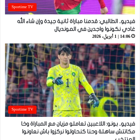
Sportime TV
فيديو.. الطالبي: قدمنا مباراة ثانية جيدة وإن شاء الله
غادي نكونوا واجدين في المونديال
14:06 | 1 أبريل، 2026
Sportime TV
فيديو.. بونو: اللاعبين تعاملو مزيان مع المباراة وخا
مكانتش ساهلة وحنا كنحاولوا نركزوا باش نعاونوا
المنتخب