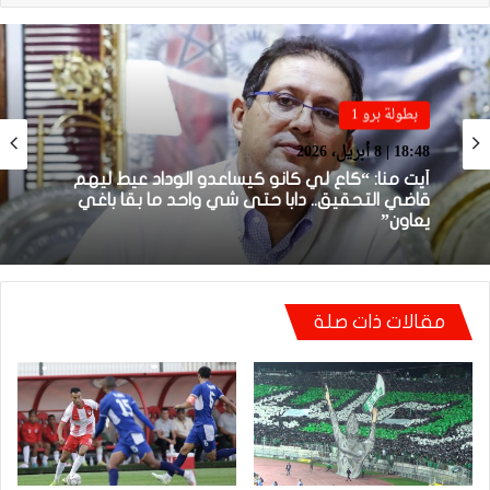
بطولة برو 1
بطولة برو 1
22:23 | 6 أبريل، 2026
18:48 | 8 أبريل، 2026
توالي النتائج السلبية يلاحق الوداد الرياضي بعد
تعادل جديد أمام الدفاع الحسني الجديدي
أيت منا: “كاع لي كانو كيساعدو الوداد عيط ليهم
مقالات ذات صلة
قاضي التحقيق.. دابا حتى شي واحد ما بقا باغي
يعاون”