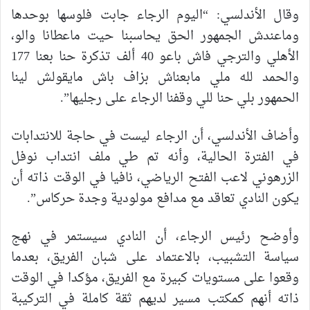
وقال الأندلسي: “اليوم الرجاء جابت فلوسها بوحدها
وماعندش الجمهور الحق يحاسبنا حيت ماعطانا والو،
الأهلي والترجي فاش باعو 40 ألف تذكرة حنا بعنا 177
والحمد لله ملي مابعناش بزاف باش مايقولش لينا
الحمهور بلي حنا للي وقفنا الرجاء على رجليها”.
وأضاف الأندلسي، أن الرجاء ليست في حاجة للانتدابات
في الفترة الحالية، وأنه تم طي ملف انتداب نوفل
الزرهوني لاعب الفتح الرياضي، نافيا في الوقت ذاته أن
يكون النادي تعاقد مع مدافع مولودية وجدة حركاس”.
وأوضح رئيس الرجاء، أن النادي سيستمر في نهج
سياسة التشبيب، بالاعتماد على شبان الفريق، بعدما
وقعوا على مستويات كبيرة مع الفريق، مؤكدا في الوقت
ذاته أنهم كمكتب مسير لديهم ثقة كاملة في التركيبة