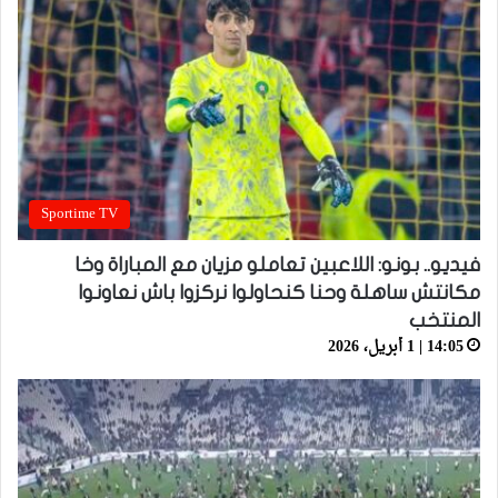
Sportime TV
فيديو.. بونو: اللاعبين تعاملو مزيان مع المباراة وخا
مكانتش ساهلة وحنا كنحاولوا نركزوا باش نعاونوا
المنتخب
14:05 | 1 أبريل، 2026