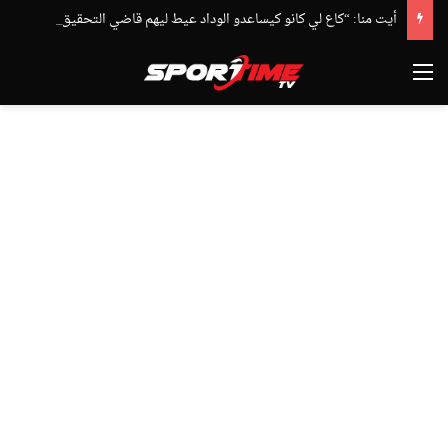
أيت منا: “كاع لي كانو كيساعدو الوداد عيط ليهم قاضي التحقيق.. دابا حتى شي واحد ما بقا باغي يعاون”
القائمة