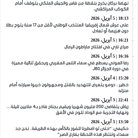
نهضة بركان يخرج بنقطة من فاس والجيش الملكي يتوقف أمام
الكوكب المراكشي
18:13 | 5 أبريل، 2026
على عرش شمال إفريقيا: المنتخب الوطني لأقل من 17 سنة يتوج بطلا
دون هزيمة أو تعادل
16:21 | 5 أبريل، 2026
صراع ناري في افتتاح ماراطون الرمال
16:16 | 5 أبريل، 2026
رضا العوني يسطع في سماء التنس المغربي ويحقق ثنائية مميزة
في دورة الجزائر J60
15:20 | 4 أبريل، 2026
خطير .. دومو يتعرض للتهديد بالقتل ومجهولون خربوا سيارته أمام
منزله
22:41 | 3 أبريل، 2026
زياش يتقاضى 200 مليون شهريا ويقيم بجناح فاخر بـ4 ملايين لليلة…
ونهاية التجربة مع الوداد تلوح في الأفق
13:50 | 3 أبريل، 2026
حكيمي: “حتى لو اضطررنا للفوز بالكأس بهذه الطريقة.. نحن جد
سعداء وننتظر هذه اللحظة بفارغ الصبر”