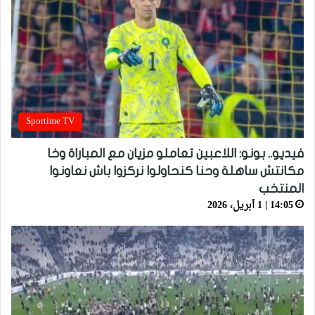
Sportime TV
فيديو.. بونو: اللاعبين تعاملو مزيان مع المباراة وخا
مكانتش ساهلة وحنا كنحاولوا نركزوا باش نعاونوا
المنتخب
14:05 | 1 أبريل، 2026