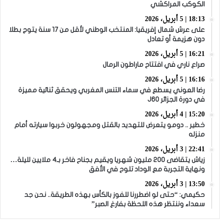
الكوكب المراكشي
18:13 | 5 أبريل، 2026
على عرش شمال إفريقيا: المنتخب الوطني لأقل من 17 سنة يتوج بطلا
دون هزيمة أو تعادل
16:21 | 5 أبريل، 2026
صراع ناري في افتتاح ماراطون الرمال
16:16 | 5 أبريل، 2026
رضا العوني يسطع في سماء التنس المغربي ويحقق ثنائية مميزة
في دورة الجزائر J60
15:20 | 4 أبريل، 2026
خطير .. دومو يتعرض للتهديد بالقتل ومجهولون خربوا سيارته أمام
منزله
22:41 | 3 أبريل، 2026
زياش يتقاضى 200 مليون شهريا ويقيم بجناح فاخر بـ4 ملايين لليلة…
ونهاية التجربة مع الوداد تلوح في الأفق
13:50 | 3 أبريل، 2026
حكيمي: “حتى لو اضطررنا للفوز بالكأس بهذه الطريقة.. نحن جد
سعداء وننتظر هذه اللحظة بفارغ الصبر”