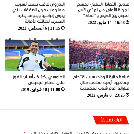
فيديو.. التعادل السلبي يحسم
البدراوي غاضب بسبب تسريب
الجولة الأولى من نهائي كأس
معلومات حول الصفقات التي
العرش بين الجيش و”الماط”
ينوي إبرامها ويتوعد بطرد
16:58 | 14 مايو، 2022
المسرب لخيانته الأمانة
21:15 | 6 أغسطس، 2022
غرامة مالية للوداد بسبب اقتحام
الطاوسي يكشف أسباب الفوز
جماهيره أرضية الملعب خلال
على الدفاع الجديدي
11:00 | 10 فبراير، 2019
مباراته أمام شباب المحمدية
23:25 | 8 مارس، 2022
اترك تعليقاً
لن يتم نشر عنوان بريدك الإلكتروني.
الحقول الإلزامية مشار إليها بـ
*