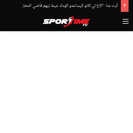
أيت منا: “كاع لي كانو كيساعدو الوداد عيط ليهم قاضي التحقيق.. دابا حتى شي واحد ما بقا باغي يعاون”
القائمة