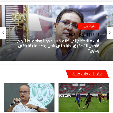
بطولة برو 1
بطولة برو 1
22:23 | 6 أبريل، 2026
18:48 | 8 أبريل، 2026
توالي النتائج السلبية يلاحق الوداد الرياضي بعد
تعادل جديد أمام الدفاع الحسني الجديدي
أيت منا: “كاع لي كانو كيساعدو الوداد عيط ليهم
قاضي التحقيق.. دابا حتى شي واحد ما بقا باغي
مقالات ذات صلة
يعاون”