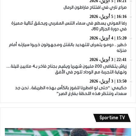
16:21 | 5 أبريل، 2026
صراع ناري في افتتاح ماراطون الرمال
16:16 | 5 أبريل، 2026
رضا العوني يسطع في سماء التنس المغربي ويحقق ثنائية مميزة
في دورة الجزائر J60
15:20 | 4 أبريل، 2026
خطير .. دومو يتعرض للتهديد بالقتل ومجهولون خربوا سيارته أمام
منزله
22:41 | 3 أبريل، 2026
زياش يتقاضى 200 مليون شهريا ويقيم بجناح فاخر بـ4 ملايين لليلة…
ونهاية التجربة مع الوداد تلوح في الأفق
13:50 | 3 أبريل، 2026
حكيمي: “حتى لو اضطررنا للفوز بالكأس بهذه الطريقة.. نحن جد
سعداء وننتظر هذه اللحظة بفارغ الصبر”
Sportime TV