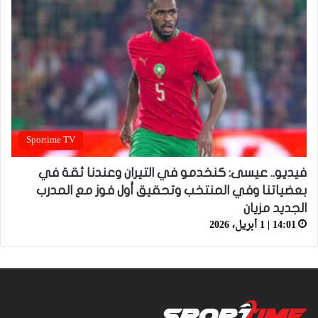
Sportime TV
فيديو.. عيسى: كنخدمو في التيران وعندنا ثقة في
بعضياتنا وفي المنتخب وتحقيق أول فوز مع المدرب
الجديد مزيان
14:01 | 1 أبريل، 2026