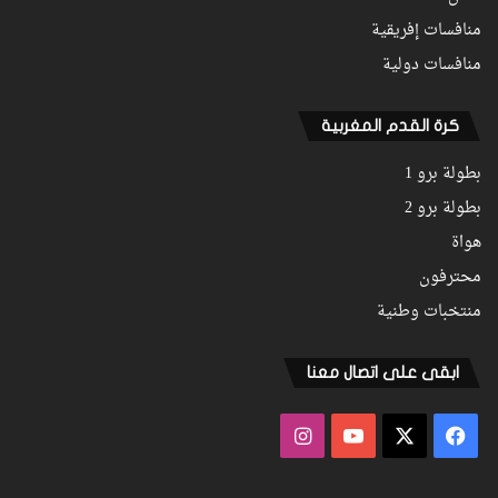
منافسات إفريقية
منافسات دولية
كرة القدم المغربية
بطولة برو 1
بطولة برو 2
هواة
محترفون
منتخبات وطنية
ابقى على اتصال معنا
فيسبوك
‫X
‫YouTube
انستقرام