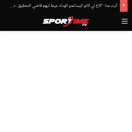
أيت منا: “كاع لي كانو كيساعدو الوداد عيط ليهم قاضي التحقيق.. دابا حتى شي واحد ما بقا باغي يعاون”
القائمة