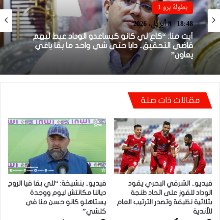
بطولة برو 1
بطولة برو 1
22:23 | 6 أبريل، 2026
18:48 | 8 أبريل، 2026
توالي النتائج السلبية يلاحق الوداد الرياضي بعد
تعادل جديد أمام الدفاع الحسني الجديدي
أيت منا: “كاع لي كانو كيساعدو الوداد عيط ليهم
مقالات ذات صلة
قاضي التحقيق.. دابا حتى شي واحد ما بقا باغي
يعاون”
فيديو.. الشرقي البحري يقود
فيديو.. بنشيخة: “للي بقا فيا الروح
الوداد للفوز على اتحاد طنجة
ديالنا مكانتش ليوم ووجدة
بثلاثية نظيفة وتصدر الترتيب العام
يستاهلو كانو حسن منا في
للأندية
كلشي”