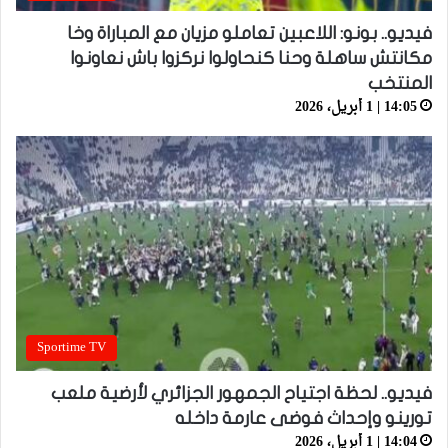
فيديو.. بونو: اللاعبين تعاملو مزيان مع المباراة وخا
مكانتش ساهلة وحنا كنحاولوا نركزوا باش نعاونوا
المنتخب
14:05 | 1 أبريل، 2026
Sportime TV
فيديو.. لحظة اجتياح الجمهور الجزائري لأرضية ملعب
تورينو وإحداث فوضى عارمة داخله
14:04 | 1 أبريل، 2026