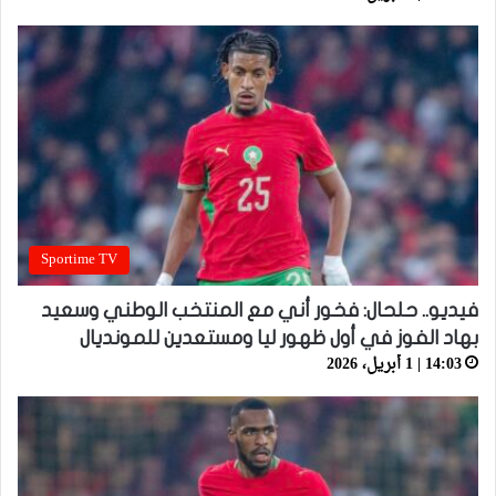
Sportime TV
فيديو.. حلحال: فخور أني مع المنتخب الوطني وسعيد
بهاد الفوز في أول ظهور ليا ومستعدين للمونديال
14:03 | 1 أبريل، 2026