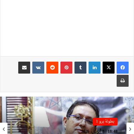
لينكدإن
بينتيريست
مشاركة عبر البريد
طباعة
بطولة برو 1
بطولة برو 1