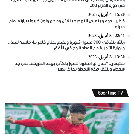
في دورة الجزائر J60
15:20 | 4 أبريل، 2026
خطير .. دومو يتعرض للتهديد بالقتل ومجهولون خربوا سيارته أمام
منزله
22:41 | 3 أبريل، 2026
زياش يتقاضى 200 مليون شهريا ويقيم بجناح فاخر بـ4 ملايين لليلة…
ونهاية التجربة مع الوداد تلوح في الأفق
13:50 | 3 أبريل، 2026
حكيمي: “حتى لو اضطررنا للفوز بالكأس بهذه الطريقة.. نحن جد
سعداء وننتظر هذه اللحظة بفارغ الصبر”
Sportime TV