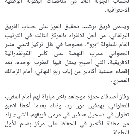
لحساب الجولة الـ24 من منافسات البطولة الوطنية
الاحترافية.
ويسعى فريق برشيد تحقيق الفوز على حساب الفريق
البرتقالي، من أجل الانفراد بالمركز الثالث في الترتيب
العام للبطولة “برو”، خصوصا في ظل تركيز لاعبي منير
الجعواني مدرب النهضة على كأس الكونفدرالية
الافريقية، التي أصبح يمثل فيها المغرب لوحده، بعد
إقصاء حسنية أكادير من إياب ربع النهائي، أمام الزمالك
المصري.
وفاز أصدقاء حمزة موجاهد بآخر مباراة لهم أمام المغرب
التطواني، بهدفين دون رد، وذلك بعدما أخطأ لاعبو
تطوان في تسجيل هدفين في مرمى فريقهم، الشيء زاد
من معاناة الأخير في الحفاظ على مركز بقسم الأول
للبطولة.