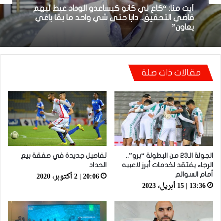
22:23 | 6 أبريل، 2026
18:48 | 8 أبريل، 2026
توالي النتائج السلبية يلاحق الوداد الرياضي بعد
تعادل جديد أمام الدفاع الحسني الجديدي
أيت منا: “كاع لي كانو كيساعدو الوداد عيط ليهم
مقالات ذات صلة
قاضي التحقيق.. دابا حتى شي واحد ما بقا باغي
يعاون”
الجولة الـ23 من البطولة “برو”..
تفاصيل جديدة في صفقة بيع
الرجاء يفتقد لخدمات أبرز لاعبيه
الحداد
20:06 | 2 أكتوبر، 2020
أمام السوالم
13:36 | 15 أبريل، 2023