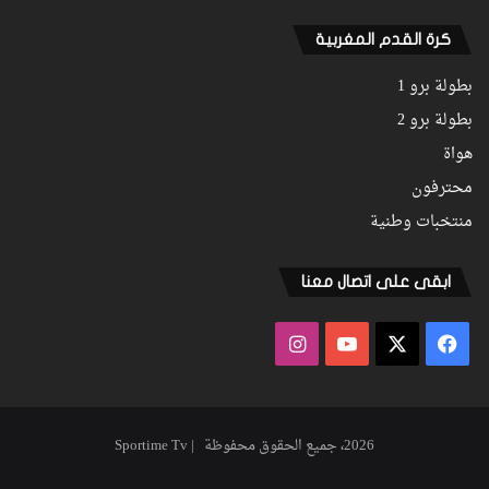
كرة القدم المغربية
بطولة برو 1
بطولة برو 2
هواة
محترفون
منتخبات وطنية
ابقى على اتصال معنا
فيسبوك
‫X
‫YouTube
انستقرام
2026، جميع الحقوق محفوظة | Sportime Tv