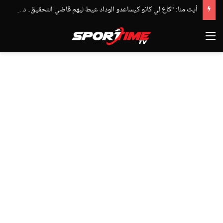
أيت منا: “كاع لي كانو كيساعدو الوداد عيط ليهم قاضي التحقيق.. دابا حتى شي واحد ما بقا باغي يعاون”
القائمة