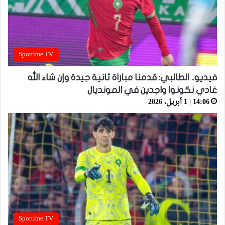
Sportime TV
فيديو.. الطالبي: قدمنا مباراة ثانية جيدة وإن شاء الله
غادي نكونوا واجدين في المونديال
14:06 | 1 أبريل، 2026
Sportime TV